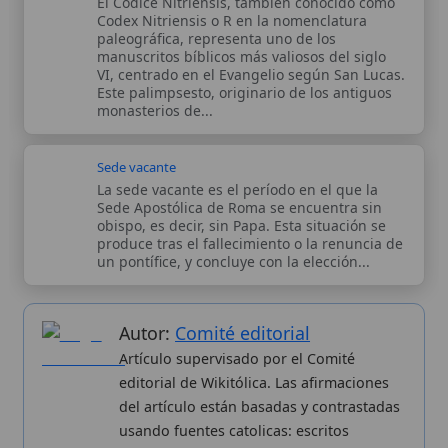
Autor:
Comité editorial
Artículo supervisado por el Comité
editorial de Wikitólica. Las afirmaciones
del artículo están basadas y contrastadas
usando fuentes catolicas: escritos
patrísticos, de santos, artículos
teológicos, documentos históricos, actas
de concilios, encíclicas, fuentes
magisteriales y documentos oficiales de
la Iglesia.
Proceso editorial →
Wikitólica © 2026
. Enciclopedia del patrimonio doctrinal,
histórico y litúrgico de la Iglesia Católica. Parte de la red formativa
de
Curso Católico
,
Buscador Católico
y
Custodio Animae
. Con
analíticas anónimas. Licencia
CC BY-SA
(texto). Editado en
Valencia, España.
ISSN: 3101-7339
. Bajo el patrocinio de San
Carlo Acutis.
Sobre nosotros
Categorias
Proceso editorial
Más visitados
Publicación seriada
Nuevas entradas
Datos abiertos
Cambios recientes