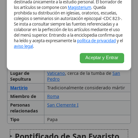
Lugar de
Vaticano
, cerca de la tumba de
San
Sepultura
Pedro
Martirio
Tradicionalmente considerado mártir
Miembro de
Roma
Personas
San Clemente I
relacionadas
Tipo
Papa
Pontificado de San Evaristo
Contribuciones y
Atribuciones
El Calendario Litúrgico y la
Pascua
Legado y Veneración