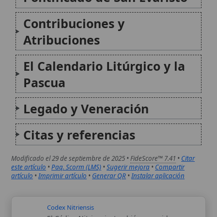
Citas y referencias
Modificado el 29 de septiembre de 2025 •
FideScore™ 7.41
•
Citar
este artículo
•
Paq. Scorm (LMS)
•
Sugerir mejora
•
Compartir
artículo
•
Imprimir artículo
•
Generar QR
•
Instalar aplicación
Codex Nitriensis
El Códice Nitriensis, también conocido como
Codex Nitriensis o R en la nomenclatura
paleográfica, representa uno de los
manuscritos bíblicos más valiosos del siglo
VI, centrado en el Evangelio según San Lucas.
Este palimpsesto, originario de los antiguos
monasterios de...
Sede vacante
La sede vacante es el período en el que la
Sede Apostólica de Roma se encuentra sin
obispo, es decir, sin Papa. Esta situación se
produce tras el fallecimiento o la renuncia de
un pontífice, y concluye con la elección...