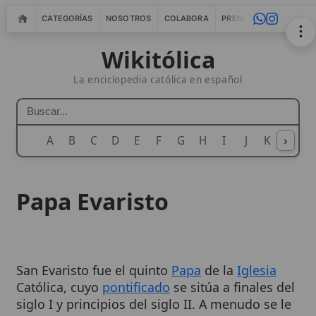
CATEGORÍAS
NOSOTROS
COLABORA
PRENSA
WEBMASTERS
IN
Wikitólica
La enciclopedia católica en español
A
B
C
D
E
F
G
H
I
J
K
›
L
M
N
Papa Evaristo
San Evaristo fue el quinto
Papa
de la
Iglesia
Católica, cuyo
pontificado
se sitúa a finales del
siglo I y principios del siglo II. A menudo se le
conoce como
San Evaristo
, y su liderazgo fue
crucial en un período de crecimiento y