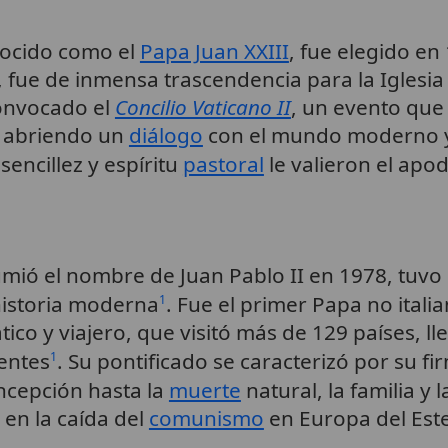
nocido como el
Papa Juan XXIII
, fue elegido en
 fue de inmensa trascendencia para la Iglesia
onvocado el
Concilio Vaticano II
, un evento que
, abriendo un
diálogo
con el mundo moderno y
 sencillez y espíritu
pastoral
le valieron el apo
umió el nombre de Juan Pablo II en 1978, tuvo
 historia moderna
. Fue el primer Papa no ital
1
tico y viajero, que visitó más de 129 países, l
entes
. Su pontificado se caracterizó por su f
1
oncepción hasta la
muerte
natural, la familia y 
en la caída del
comunismo
en Europa del Este