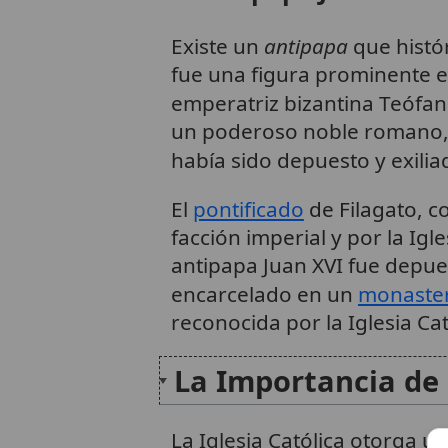
Existe un
antipapa
que histó
fue una figura prominente en
emperatriz bizantina Teófan
un poderoso noble romano, 
había sido depuesto y exili
El
pontificado
de Filagato, c
facción imperial y por la Ig
antipapa Juan XVI fue depuest
encarcelado en un
monaste
reconocida por la Iglesia Cató
La Importancia de 
La Iglesia Católica otorga 