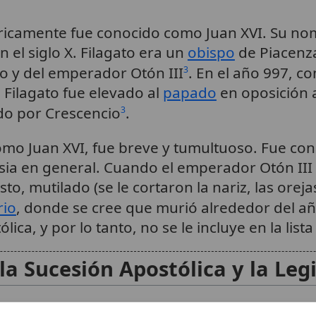
ricamente fue conocido como Juan XVI. Su n
 el siglo X. Filagato era un
obispo
de Piacenza
o y del emperador Otón III
. En el año 997, co
3
Filagato fue elevado al
papado
en oposición 
ado por Crescencio
.
3
omo Juan XVI, fue breve y tumultuoso. Fue co
lesia en general. Cuando el emperador Otón II
o, mutilado (se le cortaron la nariz, las oreja
rio
, donde se cree que murió alrededor del a
lica, y por lo tanto, no se le incluye en la lista
la Sucesión Apostólica y la Leg
una importancia fundamental a la
sucesión apost