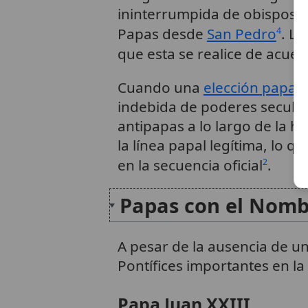
ininterrumpida de obispos qu
Papas desde
San Pedro
. L
4
que esta se realice de acuer
Cuando una
elección papal
s
indebida de poderes seculare
antipapas a lo largo de la hi
la línea papal legítima, lo
en la secuencia oficial
.
2
Papas con el Nombr
A pesar de la ausencia de un
Pontífices importantes en la h
Papa Juan XXIII