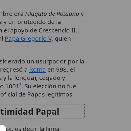
ombre era
Filagato de Rossano
y
 y un protegido de la
n el apoyo de Crescencio II,
al
Papa Gregorio V
, quien
nsiderado un usurpador por la
I regresó a
Roma
en 998, el
s y la lengua), cegado y
ño 1001
. Su elección no fue
3
 oficial de Papas legítimos.
itimidad Papal
ólica
, es decir, la línea