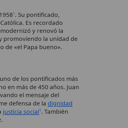
 1958
. Su pontificado,
1
 Católica. Es recordado
 modernizó y renovó la
 promoviendo la unidad de
do de «el Papa bueno».
 uno de los pontificados más
iano en más de 450 años. Juan
levando el mensaje del
irme defensa de la
dignidad
la
justicia social
. También
1
.