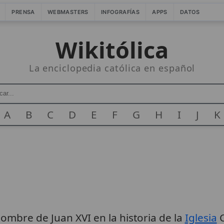
PRENSA
WEBMASTERS
INFOGRAFÍAS
APPS
DATOS
Wikitólica
La enciclopedia católica en español
A
B
C
D
E
F
G
H
I
J
K
ombre de Juan XVI en la historia de la
Iglesia
C