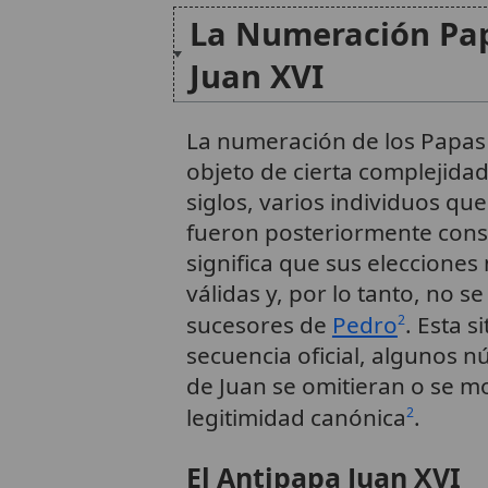
La Numeración Pap
Juan XVI
La numeración de los Papas
objeto de cierta complejidad 
siglos, varios individuos q
fueron posteriormente cons
significa que sus eleccione
válidas y, por lo tanto, no 
sucesores de
Pedro
. Esta s
2
secuencia oficial, algunos 
de Juan se omitieran o se mo
legitimidad canónica
.
2
El Antipapa Juan XVI