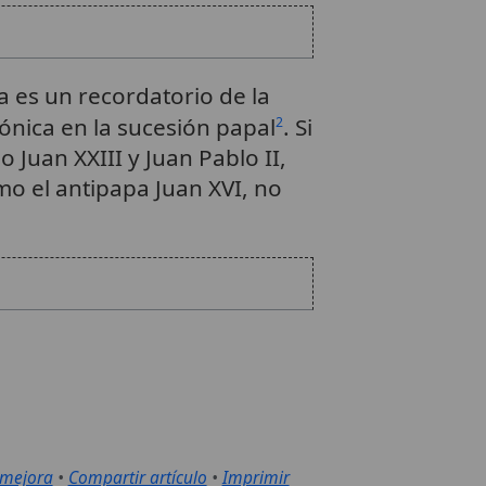
ca es un recordatorio de la
nónica en la sucesión papal
. Si
2
Juan XXIII y Juan Pablo II,
mo el antipapa Juan XVI, no
 mejora
•
Compartir artículo
•
Imprimir