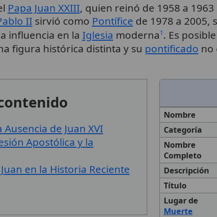
el
Papa Juan XXIII
, quien reinó de 1958 a 1963 e
ablo II
sirvió como
Pontífice
de 1978 a 2005, 
va influencia en la
Iglesia
moderna
. Es posibl
1
a figura histórica distinta y su
pontificado
no 
 contenido
Nombre
 Ausencia de Juan XVI
Categoría
sión Apostólica y la
Nombre
Completo
uan en la Historia Reciente
Descripción
Título
Lugar de
Muerte