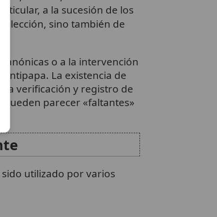
ticular, a la sucesión de los
 elección, sino también de
 canónicas o a la intervención
 antipapa. La existencia de
sa verificación y registro de
s pueden parecer «faltantes»
nte
sido utilizado por varios