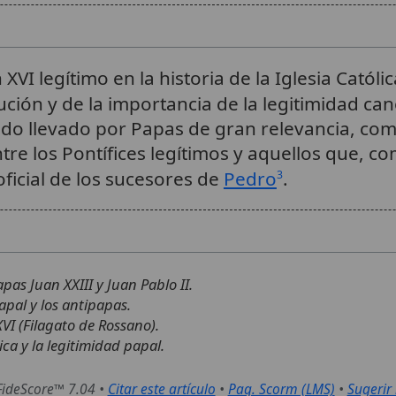
VI legítimo en la historia de la Iglesia Católi
tución y de la importancia de la legitimidad ca
do llevado por Papas de gran relevancia, como 
tre los Pontífices legítimos y aquellos que, co
oficial de los sucesores de
Pedro
.
3
pas Juan XXIII y Juan Pablo II.
pal y los antipapas.
XVI (Filagato de Rossano).
ica y la legitimidad papal.
FideScore™ 7.04
•
Citar este artículo
•
Paq. Scorm (LMS)
•
Sugerir