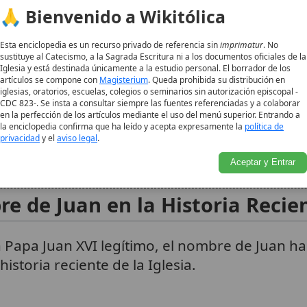
e se remonta a los Apóstoles, y de manera par
🙏 Bienvenido a Wikitólica
a legitimidad de un Papa no solo depende de su
Esta enciclopedia es un recurso privado de referencia sin
imprimatur
. No
do con las leyes canónicas de la Iglesia
.
4
sustituye al Catecismo, a la Sagrada Escritura ni a los documentos oficiales de la
Iglesia y está destinada únicamente a la estudio personal. El borrador de los
artículos se compone con
Magisterium
. Queda prohibida su distribución en
e considera inválida debido a irregularidades
iglesias, oratorios, escuelas, colegios o seminarios sin autorización episcopal -
s, el individuo elegido es clasificado como un
CDC 823-. Se insta a consultar siempre las fuentes referenciadas y a colaborar
en la perfección de los artículos mediante el uso del menú superior. Entrando a
storia ha llevado a la necesidad de una cuidado
la enciclopedia confirma que ha leído y acepta expresamente la
política de
privacidad
y el
aviso legal
.
 que explica por qué algunos nombres y número
Aceptar y Entrar
e de Juan en la Historia Recie
 Papa Juan XVI legítimo, el nombre de Juan ha 
istoria reciente de la Iglesia.