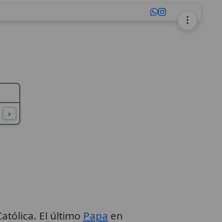
L
M
N
O
P
Q
R
S
T
U
›
atólica. El último
Papa
en