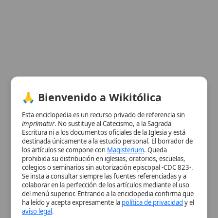
Esta enciclopedia es un recurso privado de referencia sin
imprimatur
. No sustituye al Catecismo, a la Sagrada
Escritura ni a los documentos oficiales de la Iglesia y está
Ver información de la imagen
destinada únicamente a la estudio personal. El borrador de
los artículos se compone con
Magisterium
. Queda
Cuadro resumen
prohibida su distribución en iglesias, oratorios, escuelas,
[Datos abiertos]
colegios o seminarios sin autorización episcopal -CDC 823-.
Se insta a consultar siempre las fuentes referenciadas y a
Nombre
Pío IX
colaborar en la perfección de los artículos mediante el uso
Categoría
Persona
del menú superior. Entrando a la enciclopedia confirma que
ha leído y acepta expresamente la
política de privacidad
y el
Nombre
Giovanni Maria Mastai Ferretti
aviso legal
.
Completo
Título
Beato
Aceptar y Entrar
Fecha de
1792-05-13
Nacimiento
Lugar de
Sinigaglia
Nacimiento
Fecha de
1878-02-07
Muerte
Fecha de
2000
Beatificación
Fin del
7 de febrero de 1878
Pontificado