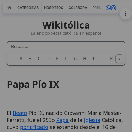
CATEGORÍAS
NOSOTROS
COLABORA
PRENSA
WEBMASTERS
IN
Wikitólica
La enciclopedia católica en español
A
B
C
D
E
F
G
H
I
J
K
›
L
M
N
Papa Pío IX
El
Beato
Pío IX, nacido Giovanni Maria Mastai-
Ferretti, fue el 255o
Papa
de la
Iglesia
Católica,
cuyo
pontificado
se extendió desde el 16 de
junio de 1846 hasta el 7 de febrero de 1878. Su
reinado, uno de los más largos en la historia