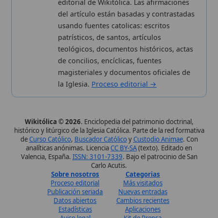
Datos abiertos
Cambios recientes
Estadísticas
Aplicaciones
Aviso legal
Kit de Prensa
Política de privacidad
Widgets para tu web
✦ SÍGUENOS EN
Canal de WhatsApp
Únete · publicación regular
Perfil de Instagram
Síguenos · @wikitolica