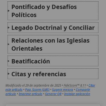
Modificado el 29 de septiembre de 2025 •
FideScore™ 8.11
•
Citar
este artículo
•
Paq. Scorm (LMS)
•
Sugerir mejora
•
Compartir
artículo
•
Imprimir artículo
•
Generar QR
•
Instalar aplicación
Actuación de Pío XII ante los nazis
La actuación del Papa Pío XII (Eugenio Pacelli,
1939-1958) frente al régimen nazi ha sido
objeto de amplio debate histórico y teológico.
Durante la Segunda Guerra Mundial, el
pontífice italiano promovió incansablemente
la paz mediante apelaciones diplomáticas y
mensajes radiales...
Bilocación de San Pío de Pietrelcina (Padre Pío)
La bilocación, fenómeno místico por el cual
un cuerpo puede estar simultáneamente en
dos lugares distintos, se asocia en la
tradición católica con varios santos, incluido
San Pío de Pietrelcina, conocido como Padre
Pío. Este artículo examina el concepto
teológico...