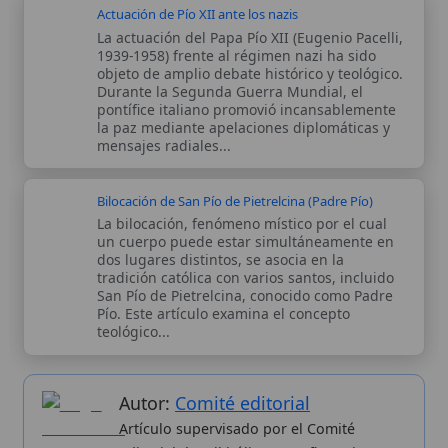
Autor:
Comité editorial
Artículo supervisado por el Comité
editorial de Wikitólica. Las afirmaciones
del artículo están basadas y contrastadas
usando fuentes catolicas: escritos
patrísticos, de santos, artículos
teológicos, documentos históricos, actas
de concilios, encíclicas, fuentes
magisteriales y documentos oficiales de
la Iglesia.
Proceso editorial →
Wikitólica © 2026
. Enciclopedia del patrimonio doctrinal,
histórico y litúrgico de la Iglesia Católica. Parte de la red formativa
de
Curso Católico
,
Buscador Católico
y
Custodio Animae
. Con
analíticas anónimas. Licencia
CC BY-SA
(texto). Editado en
Valencia, España.
ISSN: 3101-7339
. Bajo el patrocinio de San
Carlo Acutis.
Sobre nosotros
Categorias
Proceso editorial
Más visitados
Publicación seriada
Nuevas entradas