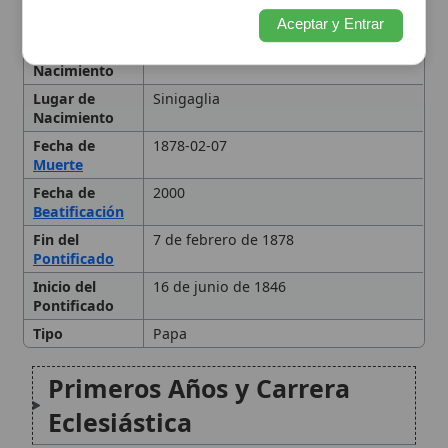
Inicio del
16 de junio de 1846
Pontificado
Tipo
Papa
Primeros Años y Carrera
Eclesiástica
Pontificado y Desafíos
Políticos
Legado Doctrinal y Conciliar
Relaciones con las Iglesias
Orientales
Beatificación
Citas y referencias