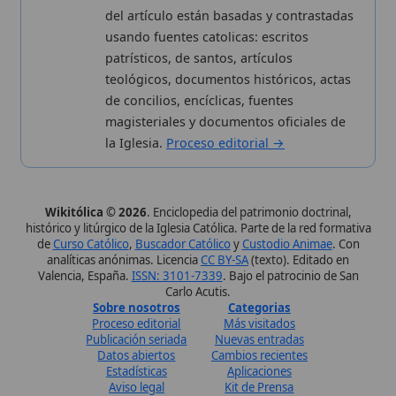
de
Curso Católico
,
Buscador Católico
y
Custodio Animae
. Con
analíticas anónimas. Licencia
CC BY-SA
(texto). Editado en
Valencia, España.
ISSN: 3101-7339
. Bajo el patrocinio de San
Carlo Acutis.
Sobre nosotros
Categorias
Proceso editorial
Más visitados
Publicación seriada
Nuevas entradas
Datos abiertos
Cambios recientes
Estadísticas
Aplicaciones
Aviso legal
Kit de Prensa
Política de privacidad
Widgets para tu web
✦ SÍGUENOS EN
Canal de WhatsApp
Únete · publicación regular
Perfil de Instagram
Síguenos · @wikitolica