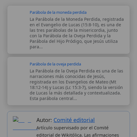
La Parábola de la Oveja Perdida es una de las
narraciones más conocidas de Jesús,
registrada en los Evangelios de Mateo (Mt
18:12-14) y Lucas (Lc 15:3-7), siendo la versión
de Lucas la más detallada y contextualizada.
Esta parábola central...
Autor:
Comité editorial
Artículo supervisado por el Comité
editorial de Wikitólica. Las afirmaciones
del artículo están basadas y contrastadas
usando fuentes catolicas: escritos
patrísticos, de santos, artículos
teológicos, documentos históricos, actas
de concilios, encíclicas, fuentes
magisteriales y documentos oficiales de
la Iglesia.
Proceso editorial →
Wikitólica © 2026
. Enciclopedia del patrimonio doctrinal,
histórico y litúrgico de la Iglesia Católica. Parte de la red formativa