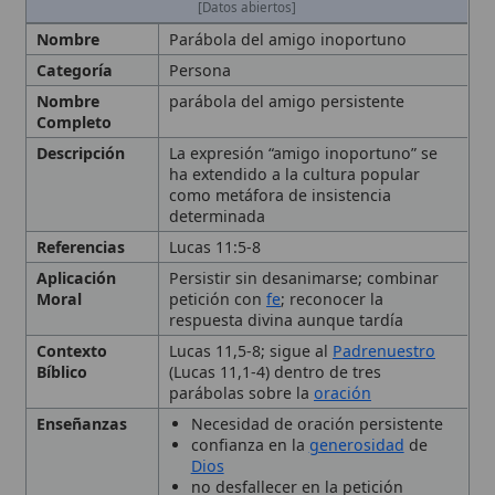
Nombre
parábola del amigo persistente
Completo
Descripción
La expresión “amigo inoportuno” se
ha extendido a la cultura popular
como metáfora de insistencia
determinada
Referencias
Lucas 11:5-8
Aplicación
Persistir sin desanimarse; combinar
Moral
petición con
fe
; reconocer la
respuesta divina aunque tardía
Contexto
Lucas 11,5-8; sigue al
Padrenuestro
Bíblico
(Lucas 11,1-4) dentro de tres
parábolas sobre la
oración
Enseñanzas
Necesidad de oración persistente
confianza en la
generosidad
de
Dios
no desfallecer en la petición
Catecismo (n.o 2800) subraya la
importunidad a Dios
el
Papa Francisco
(
Audiencia
General
11/11/2020 y 9/1/2019)
enfatiza la
perseverancia
como
expresión de fe
Interpretación
San Agustín
la interpreta como