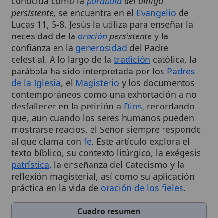
Lucas 11, 5-8. Jesús la utiliza para enseñar la
necesidad de la
oración
persistente
y la
confianza en la
generosidad
del Padre
celestial. A lo largo de la
tradición
católica, la
parábola ha sido interpretada por los
Padres
de la Iglesia
, el
Magisterio
y los documentos
contemporáneos como una exhortación a no
desfallecer en la petición a
Dios
, recordando
que, aun cuando los seres humanos pueden
mostrarse reacios, el Señor siempre responde
al que clama con
fe
. Este artículo explora el
texto bíblico, su contexto litúrgico, la exégesis
patrística
, la enseñanza del Catecismo y la
reflexión magisterial, así como su aplicación
práctica en la vida de
oración de los fieles
.
Cuadro resumen
[Datos abiertos]
Nombre
Parábola del amigo inoportuno
Categoría
Persona