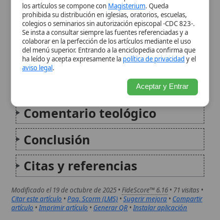
Comentario teológico
Conclusión
Citas y referencias
Modificado el 19 de octubre de 2025 •
FideScore™ 6.16
• 71 visitas •
Citar este artículo
•
Paq. Scorm (LMS)
•
Sugerir mejora
•
Compartir
artículo
•
Imprimir artículo
•
Generar QR
•
Instalar aplicación
Parábola de la moneda perdida
La Parábola de la Moneda Perdida, registrada
en el Evangelio de Lucas (15:8-10), es una de
las tres parábolas de la misericordia, junto
con la Parábola de la Oveja Perdida y la
Parábola del Hijo Pródigo, que Jesús utiliza
para...
Parábola de la oveja perdida