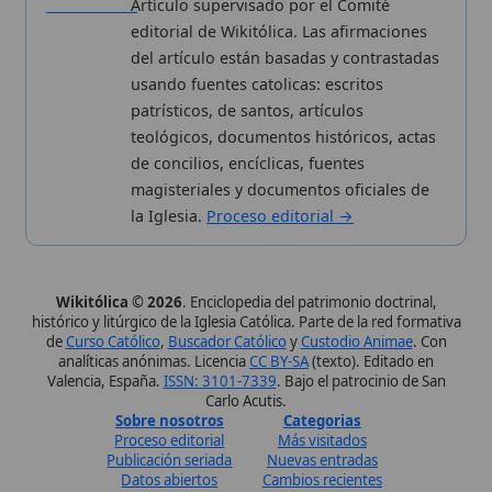
Wikitólica © 2026
. Enciclopedia del patrimonio doctrinal,
histórico y litúrgico de la Iglesia Católica. Parte de la red formativa
de
Curso Católico
,
Buscador Católico
y
Custodio Animae
. Con
analíticas anónimas. Licencia
CC BY-SA
(texto). Editado en
Valencia, España.
ISSN: 3101-7339
. Bajo el patrocinio de San
Carlo Acutis.
Sobre nosotros
Categorias
Proceso editorial
Más visitados
Publicación seriada
Nuevas entradas
Datos abiertos
Cambios recientes
Estadísticas
Aplicaciones
Aviso legal
Kit de Prensa
Política de privacidad
Widgets para tu web
✦ SÍGUENOS EN
Canal de WhatsApp
Únete · publicación regular
Perfil de Instagram
Síguenos · @wikitolica