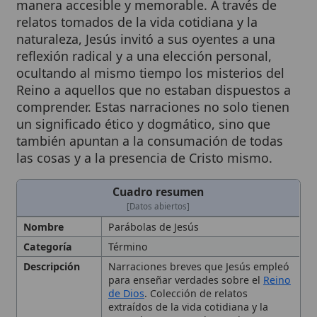
naturaleza, Jesús invitó a sus oyentes a una
reflexión radical y a una elección personal,
ocultando al mismo tiempo los misterios del
Reino a aquellos que no estaban dispuestos a
comprender. Estas narraciones no solo tienen
un significado ético y dogmático, sino que
también apuntan a la consumación de todas
las cosas y a la presencia de Cristo mismo.
Cuadro resumen
[Datos abiertos]
Nombre
Parábolas de Jesús
Categoría
Término
Descripción
Narraciones breves que Jesús empleó
para enseñar verdades sobre el
Reino
de Dios
. Colección de relatos
extraídos de la vida cotidiana y la
naturaleza que revelan y a la vez
ocultan misterios del Reino de Dios,
con implicaciones éticas, dogmáticas
y escatológicas, citadas en los
Evangelios sinóticos y empleadas en