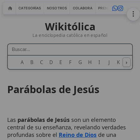
CATEGORÍAS
NOSOTROS
COLABORA
PRENSA
WEBMASTERS
IN
Wikitólica
La enciclopedia católica en español
A
B
C
D
E
F
G
H
I
J
K
›
L
M
N
Parábolas de Jesús
Las
parábolas de Jesús
son un elemento
central de su enseñanza, revelando verdades
profundas sobre el
Reino de Dios
de una
manera accesible y memorable. A través de
relatos tomados de la vida cotidiana y la