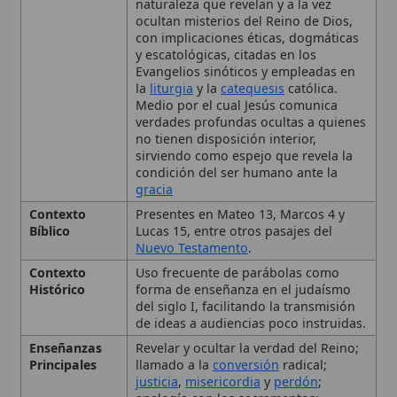
la
liturgia
y la
catequesis
católica.
Medio por el cual Jesús comunica
verdades profundas ocultas a quienes
no tienen disposición interior,
sirviendo como espejo que revela la
condición del ser humano ante la
gracia
Contexto
Presentes en Mateo 13, Marcos 4 y
Bíblico
Lucas 15, entre otros pasajes del
Nuevo Testamento
.
Contexto
Uso frecuente de parábolas como
Histórico
forma de enseñanza en el judaísmo
del siglo I, facilitando la transmisión
de ideas a audiencias poco instruidas.
Enseñanzas
Revelar y ocultar la verdad del Reino;
Principales
llamado a la
conversión
radical;
justicia
,
misericordia
y
perdón
;
analogía con los sacramentos;
necesidad de respuesta activa al
mensaje de Cristo.
Importancia
Consideradas esenciales para la
Eclesial
comprensión
del misterio del Reino y
ampliamente integradas en la
liturgia
y la
catequesis
, citadas por el