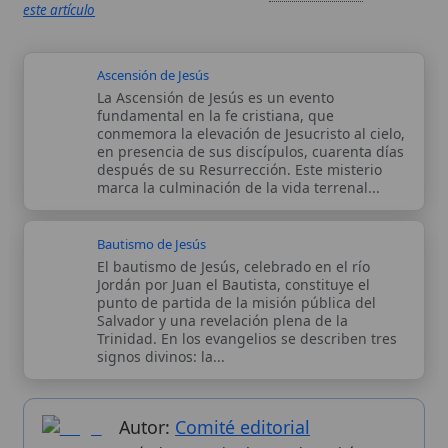
Bautismo de Jesús
El bautismo de Jesús, celebrado en el río
Jordán por Juan el Bautista, constituye el
punto de partida de la misión pública del
Salvador y una revelación plena de la
Trinidad. En los evangelios se describen tres
signos divinos: la...
Autor:
Comité editorial
Artículo supervisado por el Comité
editorial de Wikitólica. Las afirmaciones
del artículo están basadas y contrastadas
usando fuentes catolicas: escritos
patrísticos, de santos, artículos
teológicos, documentos históricos, actas
de concilios, encíclicas, fuentes
magisteriales y documentos oficiales de
la Iglesia.
Proceso editorial →