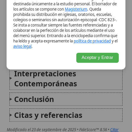
Recepción en la Iglesia
Aceptar y Entrar
Interpretaciones
Contemporáneas
Conclusión
Citas y referencias
Modificado el 23 de septiembre de 2025 •
FideScore™ 8.56
•
Citar
este artículo
Ascensión de Jesús
La Ascensión de Jesús es un evento
fundamental en la fe cristiana, que
conmemora la elevación de Jesucristo al cielo,
en presencia de sus discípulos, cuarenta días
después de su Resurrección. Este misterio
marca la culminación de la vida terrenal...