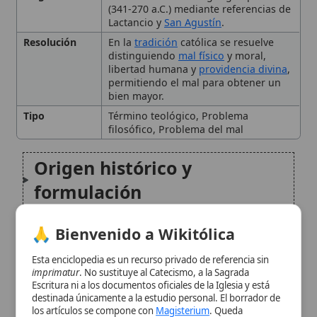
bien mayor.
Tipo
Término teológico, Problema
filosófico, Problema del mal
Origen histórico y
formulación
El epicureísmo y su teología
🙏 Bienvenido a Wikitólica
Esta enciclopedia es un recurso privado de referencia sin
Críticas patrísticas a la
imprimatur
. No sustituye al Catecismo, a la Sagrada
Escritura ni a los documentos oficiales de la Iglesia y está
paradoja
destinada únicamente a la estudio personal. El borrador de
los artículos se compone con
Magisterium
. Queda
prohibida su distribución en iglesias, oratorios, escuelas,
Respuesta católica
colegios o seminarios sin autorización episcopal -CDC 823-.
escolástica: Santo Tomás de
Se insta a consultar siempre las fuentes referenciadas y a
colaborar en la perfección de los artículos mediante el uso
Aquino
del menú superior. Entrando a la enciclopedia confirma que
ha leído y acepta expresamente la
política de privacidad
y el
aviso legal
.
La paradoja en la teología
Aceptar y Entrar
católica moderna