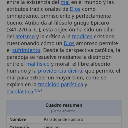
omnipotente, omnisciente y perfectamente
bueno. Atribuida al filósofo griego Epicuro
(341-270 a. C.), esta objeción ha sido un pilar
del
ateísmo
y la crítica a la
teodicea
cristiana,
cuestionando cómo un
Dios
amoroso permite
el
sufrimiento
. Desde la perspectiva católica, la
paradoja se resuelve mediante la distinción
entre el
mal físico
y moral, el libre albedrío
humano y la
providencia divina
, que permite el
mal para extraer un mayor bien, como se
explica en la
tradición
patrística
y
,
,
escolástica
.
1
2
3
Cuadro resumen
[Datos abiertos]
Nombre
Paradoja de Epicuro
Categoría
Término
Descripción
Plantea que, si Dios es omnipotente,
omnisciente y bueno, no debería
haber mal; de lo contrario, uno de
esos atributos sería negado. Aparente