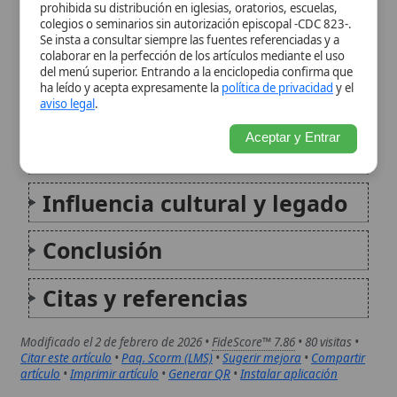
Influencia cultural y legado
Conclusión
Citas y referencias
Modificado el 2 de febrero de 2026 •
FideScore™ 7.86
• 80 visitas •
Citar este artículo
•
Paq. Scorm (LMS)
•
Sugerir mejora
•
Compartir
artículo
•
Imprimir artículo
•
Generar QR
•
Instalar aplicación
Paradoja del mal y la omnipotencia divina
La paradoja del mal y la omnipotencia divina es uno
de los interrogantes teológicos más profundos en la
tradición católica: ¿cómo conciliar la existencia del
mal en el mundo con la fe en un Dios omnipotente,
omnisciente y perfectamente bueno...
No maleficencia
La no maleficencia es el deber moral (especialmente