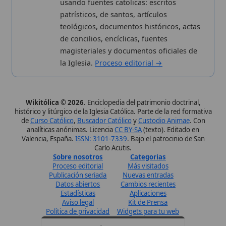
Valencia, España.
ISSN: 3101-7339
. Bajo el patrocinio de San
Carlo Acutis.
Sobre nosotros
Categorias
Proceso editorial
Más visitados
Publicación seriada
Nuevas entradas
Datos abiertos
Cambios recientes
Estadísticas
Aplicaciones
Aviso legal
Kit de Prensa
Política de privacidad
Widgets para tu web
✦ SÍGUENOS EN
Canal de WhatsApp
Únete · publicación regular
Perfil de Instagram
Síguenos · @wikitolica