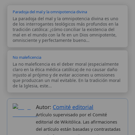
claro en la ética médica católica) de no causar daño
injusto al prójimo y de evitar acciones u omisiones
que produzcan un mal evitable. En la tradición moral
de la Iglesia, este...
Autor:
Comité editorial
Artículo supervisado por el Comité
editorial de Wikitólica. Las afirmaciones
del artículo están basadas y contrastadas
usando fuentes catolicas: escritos
patrísticos, de santos, artículos
teológicos, documentos históricos, actas
de concilios, encíclicas, fuentes
magisteriales y documentos oficiales de
la Iglesia.
Proceso editorial →
Wikitólica © 2026
. Enciclopedia del patrimonio doctrinal,
histórico y litúrgico de la Iglesia Católica. Parte de la red formativa
de
Curso Católico
,
Buscador Católico
y
Custodio Animae
. Con
analíticas anónimas. Licencia
CC BY-SA
(texto). Editado en