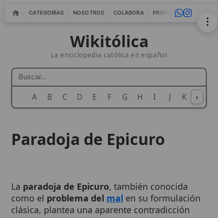
CATEGORÍAS
NOSOTROS
COLABORA
PRENSA
WEBMASTERS
IN
Wikitólica
La enciclopedia católica en español
A
B
C
D
E
F
G
H
I
J
K
›
L
M
N
Paradoja de Epicuro
La
paradoja de Epicuro
, también conocida
como el
problema del
mal
en su formulación
clásica, plantea una aparente contradicción
entre la existencia del
mal
en el mundo y las
atributos tradicionales de
Dios
como