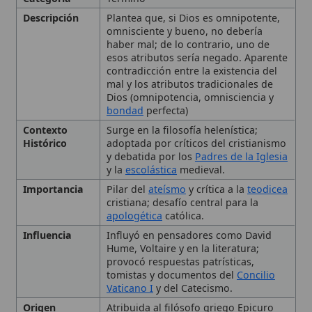
contradicción entre la existencia del
mal y los atributos tradicionales de
Dios (omnipotencia, omnisciencia y
bondad
perfecta)
Contexto
Surge en la filosofía helenística;
Histórico
adoptada por críticos del cristianismo
y debatida por los
Padres de la Iglesia
y la
escolástica
medieval.
Importancia
Pilar del
ateísmo
y crítica a la
teodicea
cristiana; desafío central para la
apologética
católica.
Influencia
Influyó en pensadores como David
Hume, Voltaire y en la literatura;
provocó respuestas patrísticas,
tomistas y documentos del
Concilio
Vaticano I
y del Catecismo.
Origen
Atribuida al filósofo griego Epicuro
(341-270 a.C.) mediante referencias de
Lactancio y
San Agustín
.
Resolución
En la
tradición
católica se resuelve
distinguiendo
mal físico
y moral,
libertad humana y
providencia divina
,
permitiendo el mal para obtener un