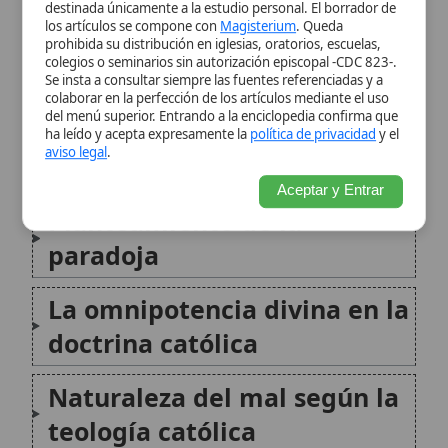
paradoja
La omnipotencia divina en la
doctrina católica
Naturaleza del mal según la
teología católica
Respuestas teológicas a la
paradoja
El mal en la Escritura y el
Magisterio
El misterio y la respuesta de
fe