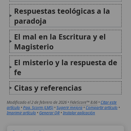
Citas y referencias
Modificado el 2 de febrero de 2026 •
FideScore™ 8.66
•
Citar este
artículo
•
Paq. Scorm (LMS)
•
Sugerir mejora
•
Compartir artículo
•
Imprimir artículo
•
Generar QR
•
Instalar aplicación
Omnipotencia divina
La omnipotencia divina es uno de los atributos
esenciales de Dios en la teología católica, que afirma
que Dios puede realizar todo lo que no implica
contradicción lógica, manifestando su poder infinito
como Creador y Señor de todo lo existente...
Paradoja de Epicuro
La paradoja de Epicuro, también conocida como el
problema del mal en su formulación clásica, plantea
una aparente contradicción entre la existencia del
mal en el mundo y las atributos tradicionales de Dios
como omnipotente, omnisciente y perfectamente
bueno. Atribuida...