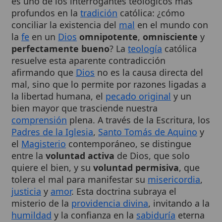
conciliar la existencia del
mal
en el mundo con
la
fe
en un
Dios
omnipotente
,
omnisciente
y
perfectamente bueno
? La
teología
católica
resuelve esta aparente contradicción
afirmando que
Dios
no es la causa directa del
mal, sino que lo permite por razones ligadas a
la libertad humana, el
pecado original
y un
bien mayor que trasciende nuestra
comprensión
plena. A través de la Escritura, los
Padres de la Iglesia
,
Santo Tomás de Aquino
y
el
Magisterio
contemporáneo, se distingue
entre la
voluntad activa
de Dios, que solo
quiere el bien, y su
voluntad permisiva
, que
tolera el mal para manifestar su
misericordia
,
justicia
y
amor
. Esta doctrina subraya el
misterio de la
providencia divina
, invitando a la
humildad
y la confianza en la
sabiduría
eterna
,
,
de Dios.
1
2
3
Cuadro resumen
[Datos abiertos]