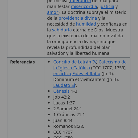
revela la profundidad del plan
salvador y la libertad humana
Referencias
Concilio de Letrán IV
,
Catecismo de
la Iglesia Católica
(CCC 1707, 1759),
encíclica
Fides et Ratio
(Jn II),
Dominum et vivificantem (Jn II),
Laudato Si
'.
Génesis
1-3
Job 42:2
Lucas 1:37
2 Samuel 24:1
1 Crónicas 21:1
Juan 8:44
Romanos 8:28.
CCC 1707
CCC 1759.
Contexto
Génesis
1-3, Job 42:2, Lucas 1:37, 2
Bíblico
Samuel 24:1, 1 Crónicas 21:1, Juan
8:44, Romanos 8:28.
Contexto
El tema tiene raíces en la objeción de
Histórico
Epicuro, se desarrolla en la
patrística
(
San Agustín
, San Basilio),
escolástica
(
Santo Tomás de Aquino
) y se aborda
en documentos conciliares como el