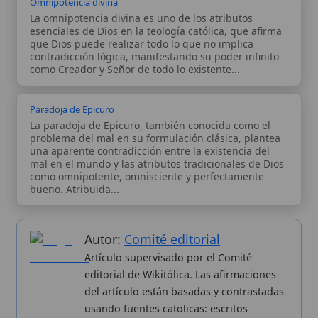
Autor:
Comité editorial
Artículo supervisado por el Comité
editorial de Wikitólica. Las afirmaciones
del artículo están basadas y contrastadas
usando fuentes catolicas: escritos
patrísticos, de santos, artículos
teológicos, documentos históricos, actas
de concilios, encíclicas, fuentes
magisteriales y documentos oficiales de
la Iglesia.
Proceso editorial →
Wikitólica © 2026
. Enciclopedia del patrimonio doctrinal,
histórico y litúrgico de la Iglesia Católica. Parte de la red formativa
de
Curso Católico
,
Buscador Católico
y
Custodio Animae
. Con
analíticas anónimas. Licencia
CC BY-SA
(texto). Editado en
Valencia, España.
ISSN: 3101-7339
. Bajo el patrocinio de San
Carlo Acutis.
Sobre nosotros
Categorias
Proceso editorial
Más visitados
Publicación seriada
Nuevas entradas
Datos abiertos
Cambios recientes