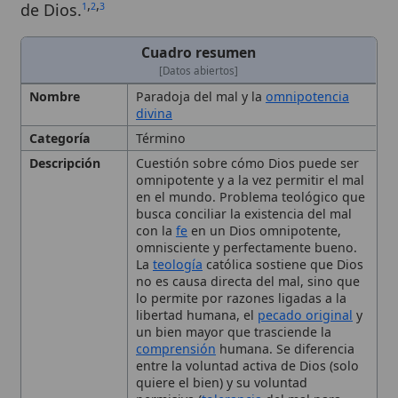
Nombre
Paradoja del mal y la
omnipotencia
divina
Categoría
Término
Descripción
Cuestión sobre cómo Dios puede ser
omnipotente y a la vez permitir el mal
en el mundo. Problema teológico que
busca conciliar la existencia del mal
con la
fe
en un Dios omnipotente,
omnisciente y perfectamente bueno.
La
teología
católica sostiene que Dios
no es causa directa del mal, sino que
lo permite por razones ligadas a la
libertad humana, el
pecado original
y
un bien mayor que trasciende la
comprensión
humana. Se diferencia
entre la voluntad activa de Dios (solo
quiere el bien) y su voluntad
permisiva (
tolerancia
del mal para
manifestar
misericordia
,
justicia
y
amor
). La doctrina subraya el misterio
de la
providencia divina
y la
necesidad de
humildad
y confianza en
la
sabiduría
eterna de Dios. Muestra
que la existencia del mal no invalida
la omnipotencia divina, sino que