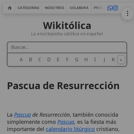
CATEGORÍAS
NOSOTROS
COLABORA
PRENSA
WEBMASTERS
IN
Wikitólica
La enciclopedia católica en español
A
B
C
D
E
F
G
H
I
J
K
›
L
M
N
Pascua de Resurrección
La
Pascua
de Resurrección
, también conocida
simplemente como
Pascua
, es la fiesta más
importante del
calendario litúrgico
cristiano,
celebrando la
Resurrección de
Jesucristo
de entre
los muertos al tercer día después de su