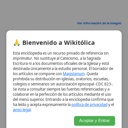
Descripción
Fiesta principal del
calendario
destinada únicamente a la estudio personal. El borrador de
litúrgico
cristiano que celebra la
los artículos se compone con
Magisterium
. Queda
Resurrección de
Jesucristo
.
prohibida su distribución en iglesias, oratorios, escuelas,
Celebración de la Resurrección al
colegios o seminarios sin autorización episcopal -CDC 823-.
tercer día después de la
crucifixión
,
Se insta a consultar siempre las fuentes referenciadas y a
considerada la 'Fiesta de las fiestas' y
colaborar en la perfección de los artículos mediante el uso
culminación del
Triduo Pascual
.
del menú superior. Entrando a la enciclopedia confirma que
Simboliza la victoria de Cristo sobre el
ha leído y acepta expresamente la
política de privacidad
y el
pecado
y la
muerte
y ofrece la
aviso legal
.
esperanza
de vida eterna
Aceptar y Entrar
Contexto
Fecha móvil fijada en el
Concilio de
Histórico
Nicea
(325) para el
domingo
siguiente
a la primera luna llena tras el
equinoccio de primavera.
Importancia
Pilar fundamental de la
fe
católica,
Eclesial
llamada '
Solemnidad
de las
solemnidades'.
Origen
Deriva de la Pascua judía (Pésaj).
Tipo
Fiesta litúrgica, Marca el fin del Triduo
Pascual y da inicio al tiempo pascual
del
año litúrgico
.
Tradición
Bendición
de alimentos, huevos de
Pascua, fuego de Pascua y saludo
tradicional ‘¡Cristo ha resucitado!’.