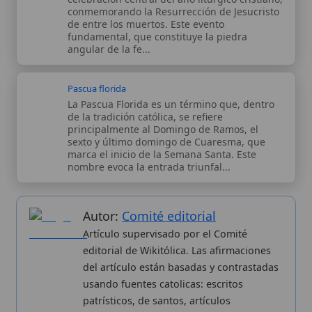
editorial de Wikitólica. Las afirmaciones
del artículo están basadas y contrastadas
usando fuentes catolicas: escritos
patrísticos, de santos, artículos
teológicos, documentos históricos, actas
de concilios, encíclicas, fuentes
magisteriales y documentos oficiales de
la Iglesia.
Proceso editorial →
Wikitólica © 2026
. Enciclopedia del patrimonio doctrinal,
histórico y litúrgico de la Iglesia Católica. Parte de la red formativa
de
Curso Católico
,
Buscador Católico
y
Custodio Animae
. Con
analíticas anónimas. Licencia
CC BY-SA
(texto). Editado en
Valencia, España.
ISSN: 3101-7339
. Bajo el patrocinio de San
Carlo Acutis.
Sobre nosotros
Categorias
Proceso editorial
Más visitados
Publicación seriada
Nuevas entradas
Datos abiertos
Cambios recientes
Estadísticas
Aplicaciones
Aviso legal
Kit de Prensa
Política de privacidad
Widgets para tu web