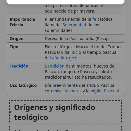
Uso Litúrgico
Día preeminente del Triduo Pascual
con
misa
,
Vísperas
y la
Vigilia Pascual
.
Orígenes y significado
teológico
Liturgia de la Pascua
Tradiciones y costumbres
Celebraciones en la Iglesia
Católica
Conclusión
Citas y referencias
Modificado el 23 de septiembre de 2025 •
FideScore™ 8.63
•
Citar