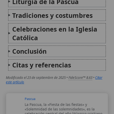
este artículo
Pascua
La Pascua, la «Fiesta de las fiestas» y
«Solemnidad de las solemnidades», es la
celebración central del año litúrgico cristiano,
conmemorando la Resurrección de Jesucristo
de entre los muertos. Este evento
fundamental, que constituye la piedra
angular de la fe...
Pascua florida
La Pascua Florida es un término que, dentro
de la tradición católica, se refiere
principalmente al Domingo de Ramos, el
sexto y último domingo de Cuaresma, que
marca el inicio de la Semana Santa. Este
nombre evoca la entrada triunfal...
Autor:
Comité editorial
Artículo supervisado por el Comité