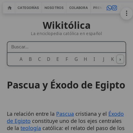
CATEGORÍAS
NOSOTROS
COLABORA
PRENSA
WEBMASTERS
IN
Wikitólica
La enciclopedia católica en español
A
B
C
D
E
F
G
H
I
J
K
›
L
M
N
Pascua y Éxodo de Egipto
La relación entre la
Pascua
cristiana y el
Éxodo
de Egipto
constituye uno de los ejes centrales
de la
teología
católica: el relato del paso de los
israelitas por el
Mar Rojo
y el sacrificio del
cordero pascual prefiguran la
Pascha
de Cristo,