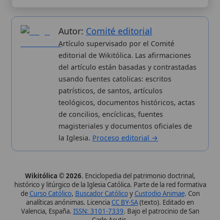
de concilios, encíclicas, fuentes
magisteriales y documentos oficiales de
la Iglesia.
Proceso editorial →
Wikitólica © 2026
. Enciclopedia del patrimonio doctrinal,
histórico y litúrgico de la Iglesia Católica. Parte de la red formativa
de
Curso Católico
,
Buscador Católico
y
Custodio Animae
. Con
analíticas anónimas. Licencia
CC BY-SA
(texto). Editado en
Valencia, España.
ISSN: 3101-7339
. Bajo el patrocinio de San
Carlo Acutis.
Sobre nosotros
Categorias
Proceso editorial
Más visitados
Publicación seriada
Nuevas entradas
Datos abiertos
Cambios recientes
Estadísticas
Aplicaciones
Aviso legal
Kit de Prensa
Política de privacidad
Widgets para tu web
✦ SÍGUENOS EN
Canal de WhatsApp
Únete · publicación regular
Perfil de Instagram
Síguenos · @wikitolica