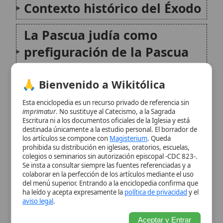
cristiana
🙏 Bienvenido a Wikitólica
Cumplimiento en Cristo: la
Esta enciclopedia es un recurso privado de referencia sin
Pascha
del Nuevo Pacto
imprimatur
. No sustituye al Catecismo, a la Sagrada
Escritura ni a los documentos oficiales de la Iglesia y está
destinada únicamente a la estudio personal. El borrador de
La celebración litúrgica
los artículos se compone con
Magisterium
. Queda
prohibida su distribución en iglesias, oratorios, escuelas,
católica
colegios o seminarios sin autorización episcopal -CDC 823-.
Se insta a consultar siempre las fuentes referenciadas y a
colaborar en la perfección de los artículos mediante el uso
Significado teológico y
del menú superior. Entrando a la enciclopedia confirma que
ha leído y acepta expresamente la
política de privacidad
y el
espiritual
aviso legal
.
Aceptar y Entrar
Conclusión
Citas y referencias
Modificado el 1 de noviembre de 2025 •
FideScore™ 7.29
•
Citar este
artículo