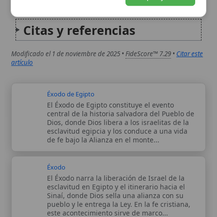
Éxodo de Egipto
El Éxodo de Egipto constituye el evento
central de la historia salvadora del Pueblo de
Dios, donde Dios libera a los israelitas de la
esclavitud egipcia y los conduce a una vida
de fe bajo la Alianza en el monte...
Éxodo
El Éxodo narra la liberación de Israel de la
esclavitud en Egipto y el itinerario hacia el
Sinaí, donde Dios sella una alianza con su
pueblo y le entrega la Ley. En la fe cristiana,
este acontecimiento sirve de marco...
Autor:
Comité editorial
Artículo supervisado por el Comité
editorial de Wikitólica. Las afirmaciones
del artículo están basadas y contrastadas
usando fuentes catolicas: escritos
patrísticos, de santos, artículos
teológicos, documentos históricos, actas