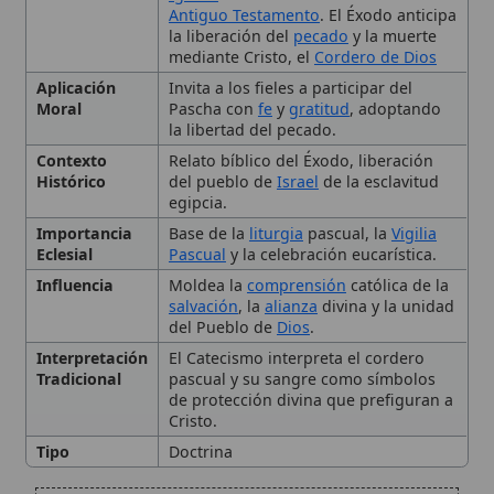
Moral
Pascha con
fe
y
gratitud
, adoptando
la libertad del pecado.
Contexto
Relato bíblico del Éxodo, liberación
Histórico
del pueblo de
Israel
de la esclavitud
egipcia.
Importancia
Base de la
liturgia
pascual, la
Vigilia
Eclesial
Pascual
y la celebración eucarística.
Influencia
Moldea la
comprensión
católica de la
salvación
, la
alianza
divina y la unidad
del Pueblo de
Dios
.
Interpretación
El Catecismo interpreta el cordero
Tradicional
pascual y su sangre como símbolos
de protección divina que prefiguran a
Cristo.
Tipo
Doctrina
Contexto histórico del Éxodo
La Pascua judía como
prefiguración de la Pascua