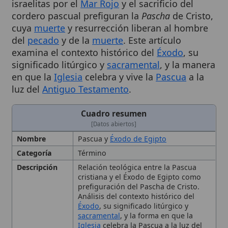
cuya
muerte
y resurrección liberan al hombre
del
pecado
y de la
muerte
. Este artículo
examina el contexto histórico del
Éxodo
, su
significado litúrgico y
sacramental
, y la manera
en que la
Iglesia
celebra y vive la
Pascua
a la
luz del
Antiguo Testamento
.
Cuadro resumen
[Datos abiertos]
Nombre
Pascua y
Éxodo de Egipto
Categoría
Término
Descripción
Relación teológica entre la Pascua
cristiana y el Éxodo de Egipto como
prefiguración del Pascha de Cristo.
Análisis del contexto histórico del
Éxodo
, su significado litúrgico y
sacramental
, y la forma en que la
Iglesia
celebra la Pascua a la luz del
Antiguo Testamento
. El Éxodo anticipa
la liberación del
pecado
y la muerte
mediante Cristo, el
Cordero de Dios
Aplicación
Invita a los fieles a participar del