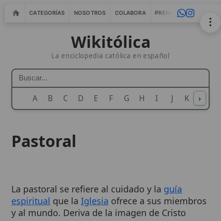
CATEGORÍAS
NOSOTROS
COLABORA
PRENSA
WEBMASTERS
IN
Wikitólica
La enciclopedia católica en español
A
B
C
D
E
F
G
H
I
J
K
›
L
M
N
Pastoral
La pastoral se refiere al cuidado y la
guía
espiritual
que la
Iglesia
ofrece a sus miembros
y al mundo. Deriva de la imagen de Cristo
como el Buen Pastor y abarca una amplia
gama de actividades y ministerios destinados a