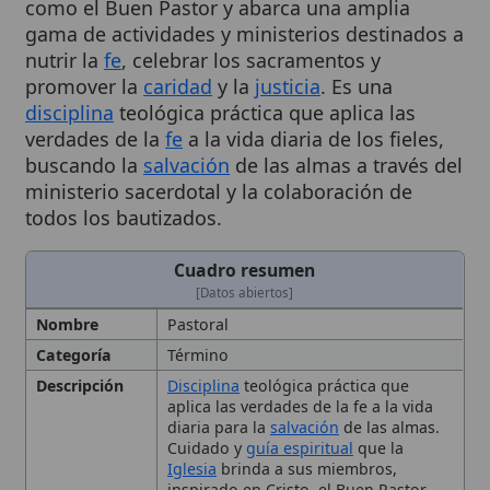
nutrir la
fe
, celebrar los sacramentos y
promover la
caridad
y la
justicia
. Es una
disciplina
teológica práctica que aplica las
verdades de la
fe
a la vida diaria de los fieles,
buscando la
salvación
de las almas a través del
ministerio sacerdotal y la colaboración de
todos los bautizados.
Cuadro resumen
[Datos abiertos]
Nombre
Pastoral
Categoría
Término
Descripción
Disciplina
teológica práctica que
aplica las verdades de la fe a la vida
diaria para la
salvación
de las almas.
Cuidado y
guía espiritual
que la
Iglesia
brinda a sus miembros,
inspirado en Cristo, el Buen Pastor
Contexto
Actividad pastorale que integra
enseñanza, sacramentos,
caridad
y
justicia
dentro de la misión de la
Iglesia.