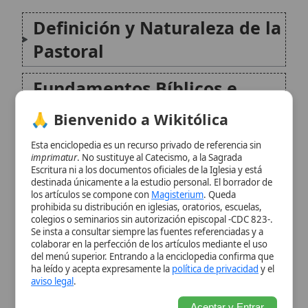
Históricos
🙏 Bienvenido a Wikitólica
Áreas del Ministerio Pastoral
Esta enciclopedia es un recurso privado de referencia sin
imprimatur
. No sustituye al Catecismo, a la Sagrada
Escritura ni a los documentos oficiales de la Iglesia y está
La Pastoral en la Comunidad
destinada únicamente a la estudio personal. El borrador de
los artículos se compone con
Magisterium
. Queda
Eclesial
prohibida su distribución en iglesias, oratorios, escuelas,
colegios o seminarios sin autorización episcopal -CDC 823-.
Se insta a consultar siempre las fuentes referenciadas y a
Desafíos y Prioridades
colaborar en la perfección de los artículos mediante el uso
del menú superior. Entrando a la enciclopedia confirma que
Pastorales Contemporáneas
ha leído y acepta expresamente la
política de privacidad
y el
aviso legal
.
Conclusión
Aceptar y Entrar
Citas y referencias
Modificado el 24 de septiembre de 2025 •
FideScore™ 9.23
• 84
visitas •
Citar este artículo