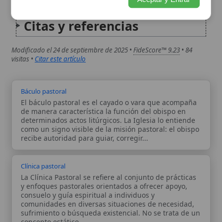
Báculo pastoral
El báculo pastoral es el cayado o vara que acompaña
de manera característica la función del obispo en
determinados actos litúrgicos. La Iglesia lo entiende
como un signo visible de la misión pastoral: el obispo
recibe autoridad para guiar, corregir...
Clínica pastoral
La Clínica Pastoral se refiere al conjunto de prácticas
y enfoques pastorales orientados a ofrecer apoyo,
consuelo y guía espiritual a individuos y
comunidades en diversas situaciones de necesidad,
sufrimiento o búsqueda existencial. No se trata de un
concepto estático...
Autor:
Comité editorial
Artículo supervisado por el Comité
editorial de Wikitólica. Las afirmaciones
del artículo están basadas y contrastadas
usando fuentes catolicas: escritos
patrísticos, de santos, artículos
teológicos, documentos históricos, actas