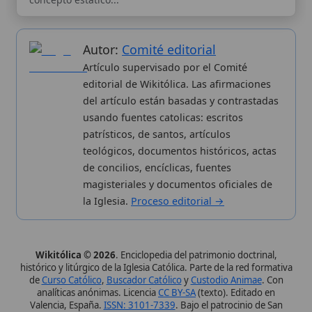
de concilios, encíclicas, fuentes
magisteriales y documentos oficiales de
la Iglesia.
Proceso editorial →
Wikitólica © 2026
. Enciclopedia del patrimonio doctrinal,
histórico y litúrgico de la Iglesia Católica. Parte de la red formativa
de
Curso Católico
,
Buscador Católico
y
Custodio Animae
. Con
analíticas anónimas. Licencia
CC BY-SA
(texto). Editado en
Valencia, España.
ISSN: 3101-7339
. Bajo el patrocinio de San
Carlo Acutis.
Sobre nosotros
Categorias
Proceso editorial
Más visitados
Publicación seriada
Nuevas entradas
Datos abiertos
Cambios recientes
Estadísticas
Aplicaciones
Aviso legal
Kit de Prensa
Política de privacidad
Widgets para tu web
✦ SÍGUENOS EN
Canal de WhatsApp
Únete · publicación regular
Perfil de Instagram
Síguenos · @wikitolica