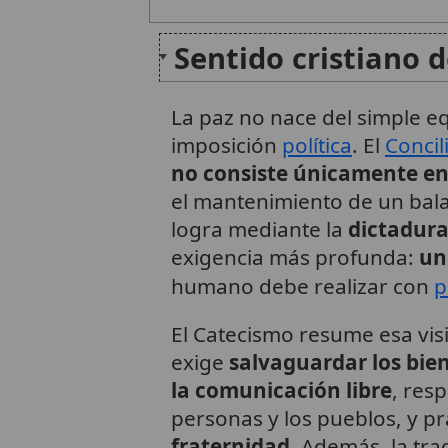
Sentido cristiano d
La paz no nace del simple equ
imposición
política
. El
Concil
no consiste únicamente en
el mantenimiento de un bala
logra mediante la
dictadur
exigencia más profunda:
un
humano debe realizar con
p
El Catecismo resume esa visi
exige
salvaguardar los bie
la comunicación libre
, res
personas y los pueblos, y pr
fraternidad
. Además, la tra