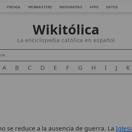
PRENSA
WEBMASTERS
INFOGRAFÍAS
APPS
DATOS
Wikitólica
La enciclopedia católica en español
A
B
C
D
E
F
G
H
I
J
K
no se reduce a la ausencia de guerra. La
Iglesi