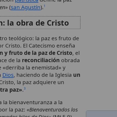
den»
(
san Agustín
).
1
n: la obra de Cristo
tro teológico: la paz es fruto de
por Cristo. El Catecismo enseña
 y fruto de la paz de Cristo
, el
ace de la
reconciliación
obrada
e «derriba la enemistad» y
n
Dios
, haciendo de la Iglesia
un
 Cristo, la paz adquiere un
stra paz»
.
3
la la bienaventuranza a la
por la paz:
«Bienaventurados los
lamados hijos de Dios»
(Mt 5,9).