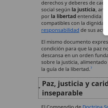
derechos y deberes de cada 
social según
la justicia
, an
por
la libertad
entendida co
compatibles con la dignida
responsabilidad
de sus acto
El mismo documento expres
condición para que la paz no
descansa en un orden funda
sobre la justicia, alimentado
la guía de la libertad.
7
Paz, justicia y car
inseparable
El Compendio de
Doctrina So