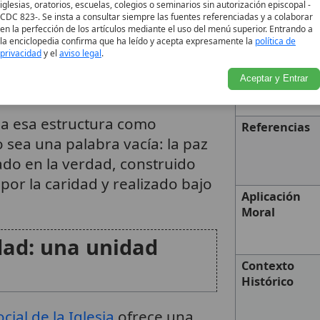
persona y orientar la vida
iglesias, oratorios, escuelas, colegios o seminarios sin autorización episcopal -
CDC 823-. Se insta a consultar siempre las fuentes referenciadas y a colaborar
imada por
el amor
, y sostenida
en la perfección de los artículos mediante el uso del menú superior. Entrando a
la enciclopedia confirma que ha leído y acepta expresamente la
política de
mo el uso de medios
privacidad
y el
aviso legal
.
d de quienes asumen la
Aceptar y Entrar
s.
6
a esa estructura como
Referencias
 sea una palabra vacía: la paz
do en la verdad, construido
 por la caridad y realizado bajo
Aplicación
Moral
idad: una unidad
Contexto
Histórico
cial de la Iglesia
ofrece una