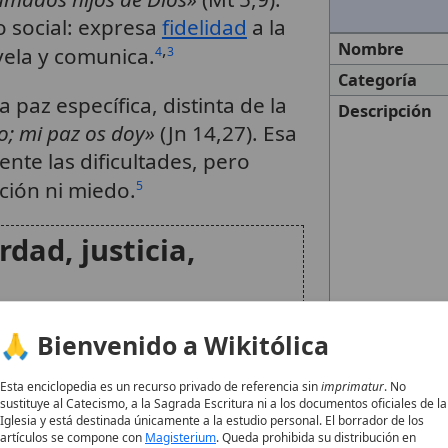
 social: expresa
fidelidad
a la
Nombre
,
evela y comunica.
4
3
Categoría
 paz específica, distinta de la
Descripción
o; mi paz os doy»
(Jn 14,27). Esa
nte las dificultades, pero
ación ni miedo.
5
rdad, justicia,
🙏 Bienvenido a Wikitólica
ura moral. En
Pacem in Terris
,
iedad, si pretende estar
Esta enciclopedia es un recurso privado de referencia sin
imprimatur
. No
on la dignidad humana, debe
sustituye al Catecismo, a la Sagrada Escritura ni a los documentos oficiales de la
Iglesia y está destinada únicamente a la estudio personal. El borrador de los
verdad comporta reconocer los
artículos se compone con
Magisterium
. Queda prohibida su distribución en