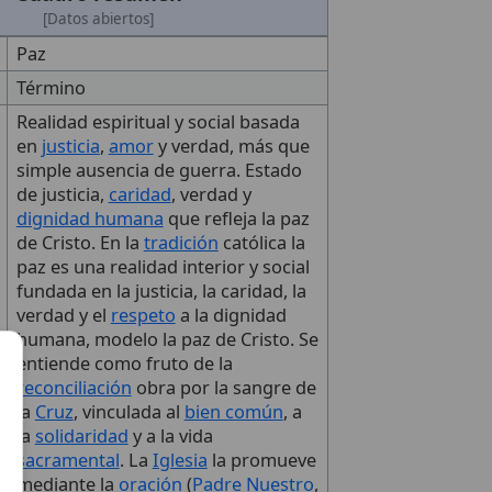
[Datos abiertos]
Paz
Término
Realidad espiritual y social basada
en
justicia
,
amor
y verdad, más que
simple ausencia de guerra. Estado
de justicia,
caridad
, verdad y
dignidad humana
que refleja la paz
de Cristo. En la
tradición
católica la
paz es una realidad interior y social
fundada en la justicia, la caridad, la
verdad y el
respeto
a la dignidad
humana, modelo la paz de Cristo. Se
entiende como fruto de la
reconciliación
obra por la sangre de
la
Cruz
, vinculada al
bien común
, a
la
solidaridad
y a la vida
sacramental
. La
Iglesia
la promueve
mediante la
oración
(
Padre Nuestro
,