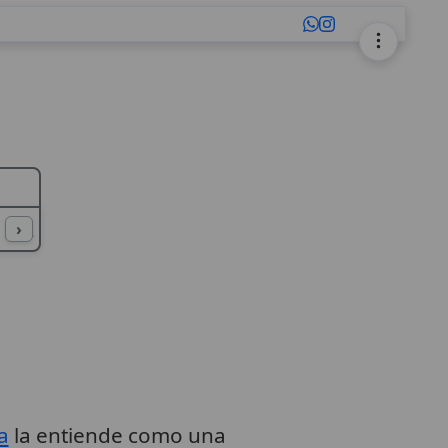
L
M
N
O
P
Q
R
S
T
U
›
a
la entiende como una