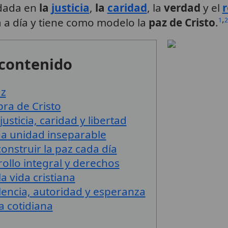
ndada en
la
justicia
,
la
caridad
, la
verdad
y el
r
,
a a día y tiene como modelo la
paz de Cristo
.
1
2
 contenido
az
bra de Cristo
usticia, caridad y libertad
una unidad inseparable
nstruir la paz cada día
ollo integral y derechos
la vida cristiana
olencia, autoridad y esperanza
da cotidiana