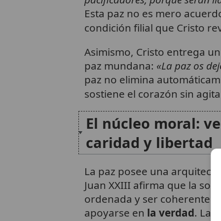
Esta paz no es mero acuerdo
condición filial que Cristo r
Asimismo, Cristo entrega una
paz mundana:
«La paz os dej
paz no elimina automáticame
sostiene el corazón sin agit
El núcleo moral: ve
caridad y libertad
La paz posee una arquitect
Juan XXIII afirma que la soc
ordenada y ser coherente c
apoyarse en
la verdad
. La 