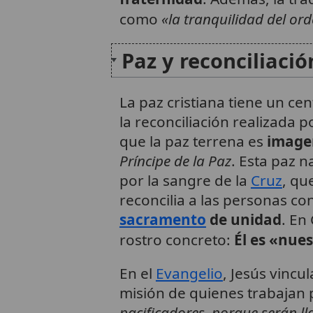
como
«la tranquilidad del or
Paz y reconciliació
La paz cristiana tiene un cen
la reconciliación realizada 
que la paz terrena es
imagen
Príncipe de la Paz
. Esta paz n
por la sangre de la
Cruz
, qu
reconcilia a las personas co
sacramento
de unidad
. En
rostro concreto:
Él es «nue
En el
Evangelio
, Jesús vincu
misión de quienes trabajan 
pacificadores, porque serán l