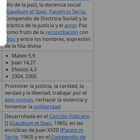
rito de la paz), la docencia social
(
Gaudium et Spes
,
Pacem in Terris
,
Compendio de Doctrina Social) y la
práctica de la justicia y el
amor
. Paz
como fruto de la
reconciliación
con
Dios
y entre los hombres, expresión
de la filia divina
Mateo 5,9
Juan 14,27
Efesios 4,3
2304, 2305
Promover la justicia, la caridad, la
verdad y la libertad; trabajar por el
bien común
, rechazar la violencia y
fomentar la
solidaridad
.
Desarrollada en el
Concilio Vaticano
II
(
Gaudium et Spes
, 1965), en las
encíclicas de Juan XXIII (
Pacem in
Terris
, 1963) y en el
Compendio de