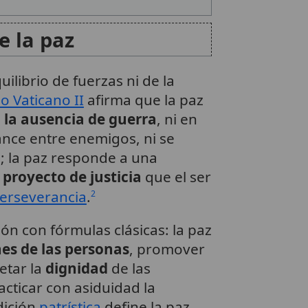
e la paz
ilibrio de fuerzas ni de la
io Vaticano II
afirma que la paz
 la ausencia de guerra
, ni en
nce entre enemigos, ni se
a
; la paz responde a una
 proyecto de justicia
que el ser
erseverancia
.
2
ón con fórmulas clásicas: la paz
nes de las personas
, promover
petar la
dignidad
de las
acticar con asiduidad la
dición
patrística
define la paz