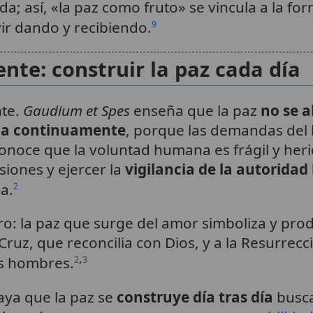
ida; así, «la paz como fruto» se vincula a la f
ir dando y recibiendo.
9
te: construir la paz cada día
nte.
Gaudium et Spes
enseña que la paz
no se a
rla continuamente
, porque las demandas del
conoce que la voluntad humana es frágil y heri
siones y ejercer la
vigilancia de la autoridad
a.
2
o: la paz que surge del amor simboliza y produ
 Cruz, que reconcilia con Dios, y a la Resurrec
,
os hombres.
2
3
aya que la paz se
construye día tras día
busca