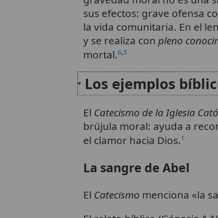
sus efectos: grave ofensa co
la vida comunitaria. En el le
y se realiza con
pleno conoci
,
mortal.
6
5
Los ejemplos bíbli
El
Catecismo de la Iglesia Cató
brújula moral: ayuda a recon
el clamor hacia Dios.
1
La sangre de Abel
El
Catecismo
menciona «la s