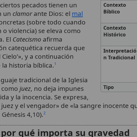
e ciertos pecados tienen un
Contexto
Bíblico
n un
clamor
ante Dios: el
mal
oncretas (sobre todo cuando
Contexto
 o violencia) se eleva como
Histórico
a. El
Catecismo
afirma
ión catequética recuerda que
Interpretació
Cielo’», y a continuación
n Tradicional
a historia bíblica.
1
guaje tradicional de la Iglesia
Tipo
s, como
juez
, no deja impunes
ida y la inocencia. Se expresa,
 juez y el vengador» de «la sangre inocente qu
a Génesis 4,10).
2
 por qué importa su gravedad