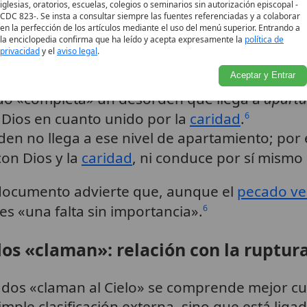
iglesias, oratorios, escuelas, colegios o seminarios sin autorización episcopal -
arte de la tradición de la Iglesia, confirmada
CDC 823-. Se insta a consultar siempre las fuentes referenciadas y a colaborar
en la perfección de los artículos mediante el uso del menú superior. Entrando a
la enciclopedia confirma que ha leído y acepta expresamente la
política de
privacidad
y el
aviso legal
.
atio et Paenitentia
(
San Juan Pablo II
) se descri
Aceptar y Entrar
ado «completa» un desorden que llega a
apartar
 Dios en cuanto unido por la
caridad
.
6
rden no llega a ese nivel de apartamiento; por
on Dios y la
caridad
, ni conduce por sí mismo 
documento advierte que, aunque el
pecado ve
 es «una falta sin importancia».
6
os «claman»: relación con la ruptura
ados «claman al Cielo» se comprende mejor cu
ple clasificación externa, sino que está ligad