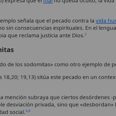
10) expresa que el
mal
no queda oculto; la vid
jemplo señala que el pecado contra la
vida h
o sin consecuencias espirituales. En el lenguaj
ia que reclama justicia ante Dios.
2
mitas
ado de los sodomitas» como otro ejemplo de pe
is 18,20; 19,13) sitúa este pecado en un contex
 la mención subraya que ciertos desórdenes -
 desviación privada, sino que «desbordan» ha
,
dad social.
3
6