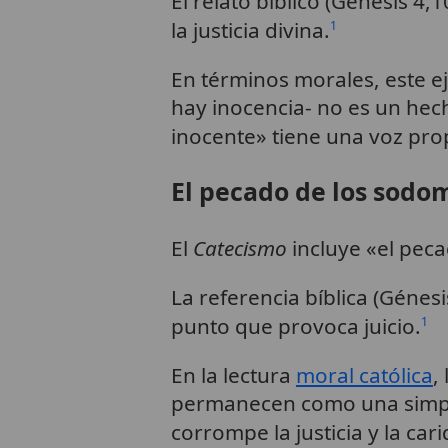
El relato bíblico (Génesis 4,
la justicia divina.
1
En términos morales, este e
hay inocencia- no es un hech
inocente» tiene una voz prop
El pecado de los sodo
El
Catecismo
incluye «el pec
La referencia bíblica (Génes
punto que provoca juicio.
1
En la lectura
moral católica
,
permanecen como una simple
corrompe la justicia y la cari