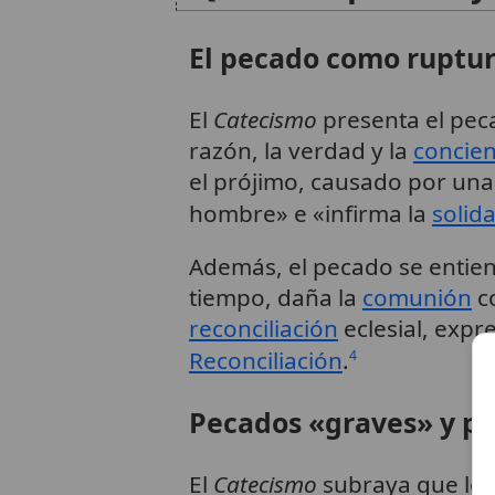
El pecado como ruptu
El
Catecismo
presenta el pec
razón, la verdad y la
concien
el prójimo, causado por un
hombre» e «infirma la
solid
Además, el pecado se enti
tiempo, daña la
comunión
co
reconciliación
eclesial, exp
Reconciliación
.
4
Pecados «graves» y pe
El
Catecismo
subraya que los