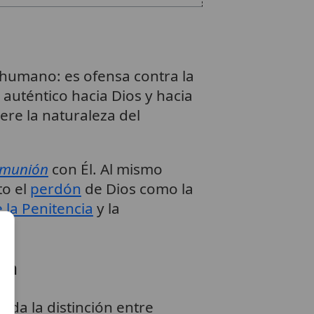
 humano: es ofensa contra la
r auténtico hacia Dios y hacia
ere la naturaleza del
munión
con Él. Al mismo
to el
perdón
de Dios como la
 la Penitencia
y la
ia
rda la distinción entre