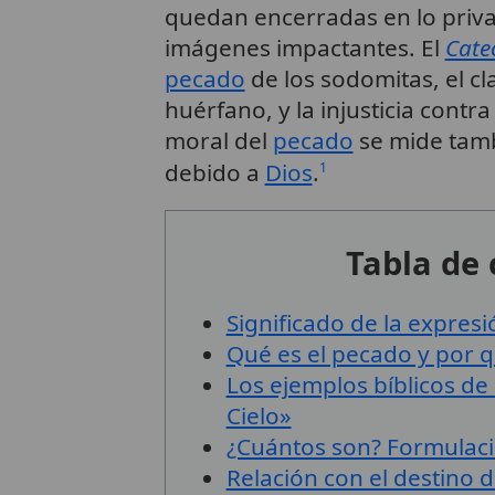
quedan encerradas en lo priva
imágenes impactantes. El
Catec
pecado
de los sodomitas, el cl
huérfano, y la injusticia cont
moral del
pecado
se mide tamb
debido a
Dios
.
1
Tabla de
Significado de la expresió
Qué es el pecado y por 
Los ejemplos bíblicos d
Cielo»
¿Cuántos son? Formulaci
Relación con el destino 