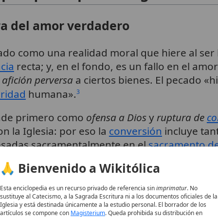
ra del amor verdadero
ado como una realidad moral que hiere al ser
cia
recta; y, en el fondo, es un fallo en el amo
a
afición perversa
a ciertos bienes. El pecado «hi
aridad
humana».
3
ende primero como
ofensa a Dios
y
ruptura de
co
n la Iglesia: por eso la
conversión
incluye tan
resadas sacramentalmente en el
sacramento de
🙏 Bienvenido a Wikitólica
cados «veniales»: distinción necesar
Esta enciclopedia es un recurso privado de referencia sin
imprimatur
. No
sustituye al Catecismo, a la Sagrada Escritura ni a los documentos oficiales de la
Iglesia y está destinada únicamente a la estudio personal. El borrador de los
 pecados se evalúan
según su gravedad
y recue
artículos se compone con
Magisterium
. Queda prohibida su distribución en