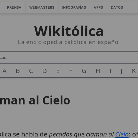
PRENSA
WEBMASTERS
INFOGRAFÍAS
APPS
DATOS
Wikitólica
La enciclopedia católica en español
A
B
C
D
E
F
G
H
I
J
K
man al Cielo
lica se habla de
pecados que claman al
Cielo
: o