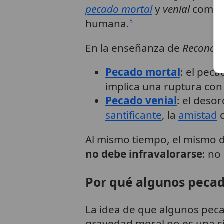
pecado mortal
y
venial
como p
humana.
5
En la enseñanza de
Reconcili
Pecado mortal
: el pec
implica una ruptura con
Pecado venial
: el deso
santificante
, la
amistad
c
Al mismo tiempo, el mismo 
no debe infravalorarse
: no
Por qué algunos pecad
La idea de que algunos pec
gravedad moral no es una sim