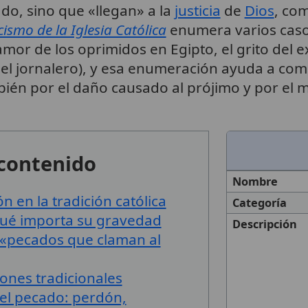
do, sino que «llegan» a la
justicia
de
Dios
, com
ismo de la Iglesia Católica
enumera varios caso
amor de los oprimidos en Egipto, el grito del ex
ra el jornalero), y esa enumeración ayuda a c
ién por el daño causado al prójimo y por el
 contenido
Nombre
n en la tradición católica
Categoría
qué importa su gravedad
Descripción
e «pecados que claman al
ones tradicionales
del pecado: perdón,