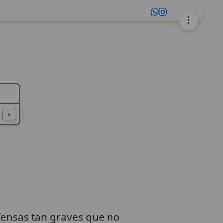
L
M
N
O
P
Q
R
S
T
U
›
fensas tan graves que no