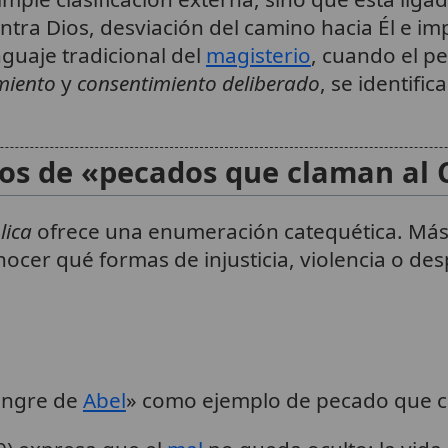
ntra Dios, desviación del camino hacia Él e im
nguaje tradicional del
magisterio
, cuando el p
miento
y
consentimiento deliberado
, se identifi
cos de «pecados que claman al 
lica
ofrece una enumeración catequética. Más q
ocer qué formas de injusticia, violencia o de
angre de
Abel
» como ejemplo de pecado que c