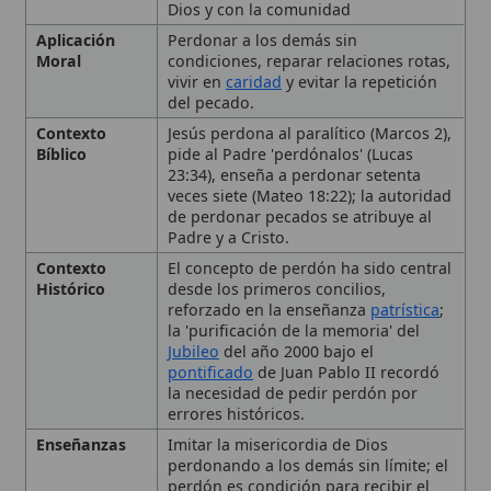
Bíblico
pide al Padre 'perdónalos' (Lucas
23:34), enseña a perdonar setenta
veces siete (Mateo 18:22); la autoridad
de perdonar pecados se atribuye al
Padre y a Cristo.
Contexto
El concepto de perdón ha sido central
Histórico
desde los primeros concilios,
reforzado en la enseñanza
patrística
;
la 'purificación de la memoria' del
Jubileo
del año 2000 bajo el
pontificado
de Juan Pablo II recordó
la necesidad de pedir perdón por
errores históricos.
Enseñanzas
Imitar la misericordia de Dios
perdonando a los demás sin límite; el
perdón es condición para recibir el
perdón de Dios; los sacramentos
(
Bautismo
,
Penitencia
,
Eucaristía
) son
medios ordinarios para obtener el
perdón divino; la reconciliación
fraterna es indispensable para la vida
🙏 Bienvenido a Wikitólica
cristiana.
Importancia
Fundamental para la doctrina de la
Esta enciclopedia es un recurso privado de referencia sin
Eclesial
salvación
, la vida
sacramental
y la
imprimatur
. No sustituye al Catecismo, a la Sagrada
misión
pastoral
de la Iglesia; el