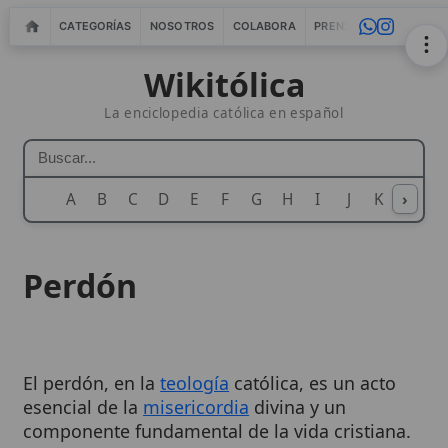
CATEGORÍAS
NOSOTROS
COLABORA
PRENSA
WEBMASTERS
IN
Wikitólica
La enciclopedia católica en español
A
B
C
D
E
F
G
H
I
J
K
›
L
M
N
Perdón
El perdón, en la
teología
católica, es un acto
esencial de la
misericordia
divina y un
componente fundamental de la vida cristiana.
Se manifiesta principalmente a través de la
remisión de los pecados por
Dios
, un don que