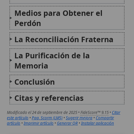
Conclusión
Citas y referencias
Modificado el 24 de septiembre de 2025 •
FideScore™ 9.15
•
Citar
este artículo
•
Paq. Scorm (LMS)
•
Sugerir mejora
•
Compartir
artículo
•
Imprimir artículo
•
Generar QR
•
Instalar aplicación
Creo en la comunión de los santos y el perdón
La creencia en la comunión de los santos y en el
perdón constituye una pieza central de la fe católica,
enlazando la vida de los fieles en la tierra con la de
los que ya han alcanzado la gloria celestial...
El perdón de la culpa
El perdón de la culpa es un don divino esencial en la
doctrina católica, mediante el cual la Iglesia, por
mandato de Cristo, remite los pecados cometidos por
los fieles bautizados. Este poder, conferido
directamente por Jesús a los apóstoles...