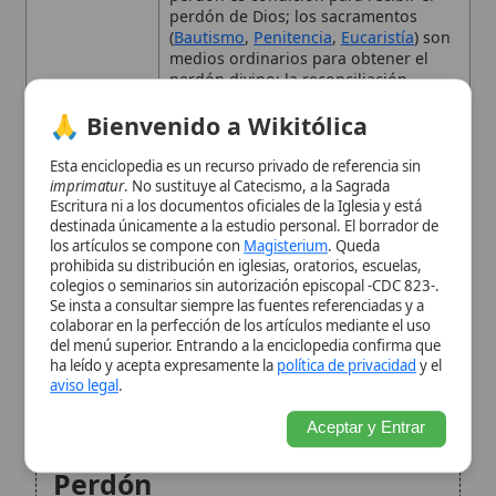
Escritura ni a los documentos oficiales de la Iglesia y está
perdón sustenta la práctica de la
destinada únicamente a la estudio personal. El borrador de
confesión
, la
indulgencia
y la
los artículos se compone con
Magisterium
. Queda
reconciliación fraterna.
prohibida su distribución en iglesias, oratorios, escuelas,
colegios o seminarios sin autorización episcopal -CDC 823-.
Tipo
Término teológico
Se insta a consultar siempre las fuentes referenciadas y a
colaborar en la perfección de los artículos mediante el uso
La Naturaleza del Perdón
del menú superior. Entrando a la enciclopedia confirma que
ha leído y acepta expresamente la
política de privacidad
y el
Divino
aviso legal
.
Aceptar y Entrar
El Papel de Cristo en el
Perdón
Medios para Obtener el
Perdón
La Reconciliación Fraterna
La Purificación de la
Memoria