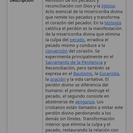
católica el perdón es la manifestación
de la misericordia divina que elimina
la culpa del
pecado
, erradica el
pecado mismo y conduce a la
conversión
del corazón. Se
experimenta principalmente en el
Sacramento de la Penitencia
y
Reconciliación, pero también se
expresa en el
Bautismo
, la
Eucaristía
,
la
oración
y la vida caritativa. El
perdón divino se diferencia del
humano: el primero destruye el
pecado, el segundo consiste en
abstenerse de
venganza
. Los
cristianos están llamados a imitar este
perdón divino perdonando a los
demás sin límites. Transformación
interior que elimina la culpa y el
pecado, restaurando la relación con
Dios y con la comunidad
Aplicación
Perdonar a los demás sin
Moral
condiciones, reparar relaciones rotas,
vivir en
caridad
y evitar la repetición
del pecado.
Contexto
Jesús perdona al paralítico (Marcos 2),