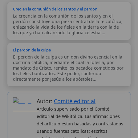
Autor:
Comité editorial
Artículo supervisado por el Comité
editorial de Wikitólica. Las afirmaciones
del artículo están basadas y contrastadas
usando fuentes catolicas: escritos
patrísticos, de santos, artículos
teológicos, documentos históricos, actas
de concilios, encíclicas, fuentes
magisteriales y documentos oficiales de
la Iglesia.
Proceso editorial →
Wikitólica © 2026
. Enciclopedia del patrimonio doctrinal,
histórico y litúrgico de la Iglesia Católica. Parte de la red formativa
de
Curso Católico
,
Buscador Católico
y
Custodio Animae
. Con
analíticas anónimas. Licencia
CC BY-SA
(texto). Editado en
Valencia, España.
ISSN: 3101-7339
. Bajo el patrocinio de San
Carlo Acutis.
Sobre nosotros
Categorias
Proceso editorial
Más visitados