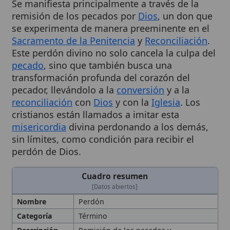
se experimenta de manera preeminente en el
Sacramento de la Penitencia
y
Reconciliación
.
Este perdón divino no solo cancela la culpa del
pecado
, sino que también busca una
transformación profunda del corazón del
pecador, llevándolo a la
conversión
y a la
reconciliación
con
Dios
y con la
Iglesia
. Los
cristianos están llamados a imitar esta
misericordia
divina perdonando a los demás,
sin límites, como condición para recibir el
perdón de Dios.
Cuadro resumen
[Datos abiertos]
Nombre
Perdón
Categoría
Término
Descripción
Remisión de los pecados y
reconciliación con Dios y la
Iglesia
.
Acto esencial de la misericordia divina
que remite los pecados y transforma
el corazón del pecador. En la
teología