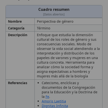
Categoría
Término
Descripción
Enfoque que estudia la dimensión
cultural de los roles de género y sus
consecuencias sociales. Modo de
observar la vida social atendiendo a la
interpretación y distribución de los
papeles de varones y mujeres en una
cultura concreta. Herramienta para
analizar cómo la sociedad forma y
asigna expectativas a hombres y
mujeres más allá de la biología
Referencias
Catecismo, encíclicas y
documentos de la Congregación
para la Educación y la Doctrina de
la
Fe
.
Amoris Laetitia
Dignitas Infinita
Catecismo
Congregación para la Educación
Aplicación
Afirma la igual dignidad de varón y
Moral
mujer y rechaza doctrinas que
eliminen la diferencia sexual en la
familia y la sociedad.