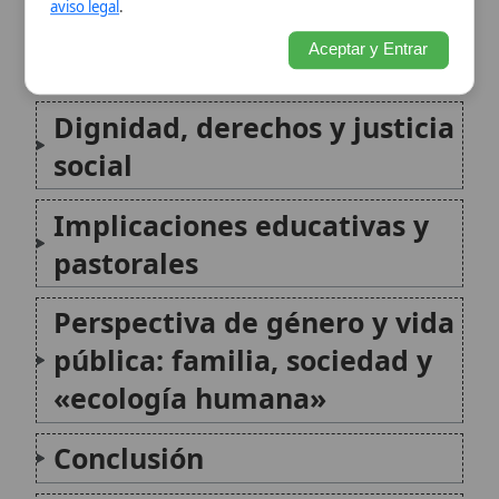
pastorales
Perspectiva de género y vida
pública: familia, sociedad y
«ecología humana»
Conclusión
Citas y referencias
Modificado el 17 de junio de 2026 •
FideScore™ 9.58
•
Citar este
artículo
•
Paq. Scorm (LMS)
•
Sugerir mejora
•
Compartir artículo
•
Imprimir artículo
•
Generar QR
•
Instalar aplicación
Ideología de género
La ideología de género es una expresión empleada
en el pensamiento católico contemporáneo para
designar determinadas corrientes que separan
radicalmente la identidad personal de la diferencia
sexual corporal y presentan la identidad masculina o