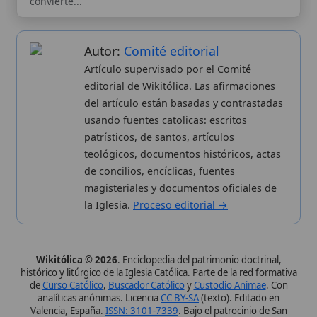
Wikitólica © 2026
. Enciclopedia del patrimonio doctrinal,
histórico y litúrgico de la Iglesia Católica. Parte de la red formativa
de
Curso Católico
,
Buscador Católico
y
Custodio Animae
. Con
analíticas anónimas. Licencia
CC BY-SA
(texto). Editado en
Valencia, España.
ISSN: 3101-7339
. Bajo el patrocinio de San
Carlo Acutis.
Sobre nosotros
Categorias
Proceso editorial
Más visitados
Publicación seriada
Nuevas entradas
Datos abiertos
Cambios recientes
Estadísticas
Aplicaciones
Aviso legal
Kit de Prensa
Política de privacidad
Widgets para tu web
✦ SÍGUENOS EN
Canal de WhatsApp
Únete · publicación regular
Perfil de Instagram
Síguenos · @wikitolica