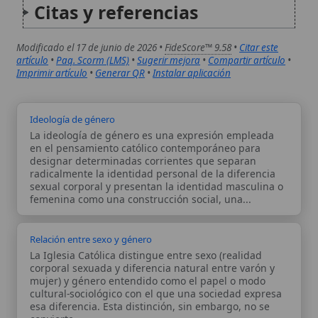
femenina como una construcción social, una...
Relación entre sexo y género
La Iglesia Católica distingue entre sexo (realidad
corporal sexuada y diferencia natural entre varón y
mujer) y género entendido como el papel o modo
cultural-sociológico con el que una sociedad expresa
esa diferencia. Esta distinción, sin embargo, no se
convierte...
Autor:
Comité editorial
Artículo supervisado por el Comité
editorial de Wikitólica. Las afirmaciones
del artículo están basadas y contrastadas
usando fuentes catolicas: escritos
patrísticos, de santos, artículos
teológicos, documentos históricos, actas
de concilios, encíclicas, fuentes
magisteriales y documentos oficiales de
la Iglesia.
Proceso editorial →