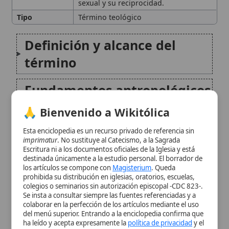
en la enseñanza católica
🙏 Bienvenido a Wikitólica
Familia, matrimonio y
Esta enciclopedia es un recurso privado de referencia sin
imprimatur
. No sustituye al Catecismo, a la Sagrada
complementariedad
Escritura ni a los documentos oficiales de la Iglesia y está
destinada únicamente a la estudio personal. El borrador de
los artículos se compone con
Magisterium
. Queda
Críticas católicas a la
prohibida su distribución en iglesias, oratorios, escuelas,
colegios o seminarios sin autorización episcopal -CDC 823-.
ideología de género
Se insta a consultar siempre las fuentes referenciadas y a
colaborar en la perfección de los artículos mediante el uso
del menú superior. Entrando a la enciclopedia confirma que
Diálogo responsable:
ha leído y acepta expresamente la
política de privacidad
y el
aviso legal
.
ideología versus
Aceptar y Entrar
investigación
Dignidad, derechos y justicia
social
Implicaciones educativas y