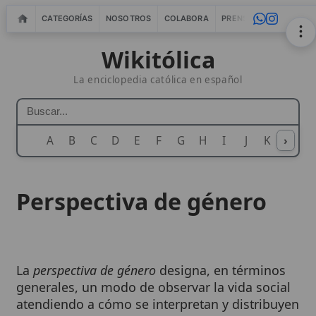
CATEGORÍAS
NOSOTROS
COLABORA
PRENSA
WEBMASTERS
IN
Wikitólica
La enciclopedia católica en español
A
B
C
D
E
F
G
H
I
J
K
›
L
M
N
Perspectiva de género
La
perspectiva de género
designa, en términos
generales, un modo de observar la vida social
atendiendo a cómo se interpretan y distribuyen
los papeles de varones y mujeres en una
cultura concreta. En el debate contemporáneo,