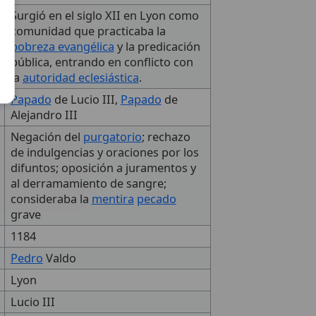
Surgió en el siglo XII en Lyon como
comunidad que practicaba la
pobreza evangélica
y la predicación
pública, entrando en conflicto con
la
autoridad eclesiástica
.
Papado
de Lucio III,
Papado
de
Alejandro III
Negación del
purgatorio
; rechazo
de indulgencias y oraciones por los
difuntos; oposición a juramentos y
al derramamiento de sangre;
consideraba la
mentira
pecado
grave
1184
Pedro
Valdo
Lyon
Lucio III