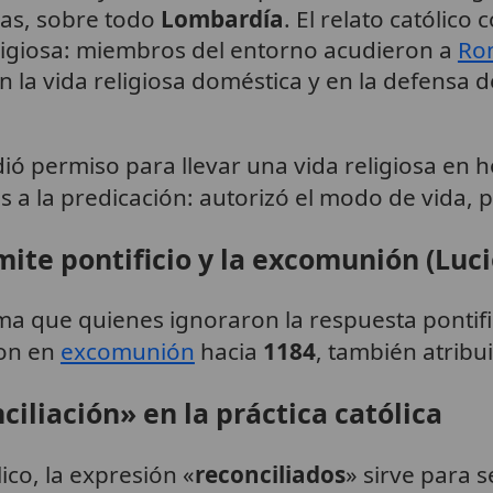
ias, sobre todo
Lombardía
. El relato católico
religiosa: miembros del entorno acudieron a
Ro
 la vida religiosa doméstica y en la defensa d
ó permiso para llevar una vida religiosa en 
s a la predicación: autorizó el modo de vida, 
ímite pontificio y la excomunión (Lucio
irma que quienes ignoraron la respuesta pontif
ron en
excomunión
hacia
1184
, también atribu
ciliación» en la práctica católica
lico, la expresión «
reconciliados
» sirve para 