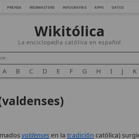
PRENSA
WEBMASTERS
INFOGRAFÍAS
APPS
DATOS
Wikitólica
La enciclopedia católica en español
A
B
C
D
E
F
G
H
I
J
K
(valdenses)
lamados
valdenses
en la
tradición
católica) surgi