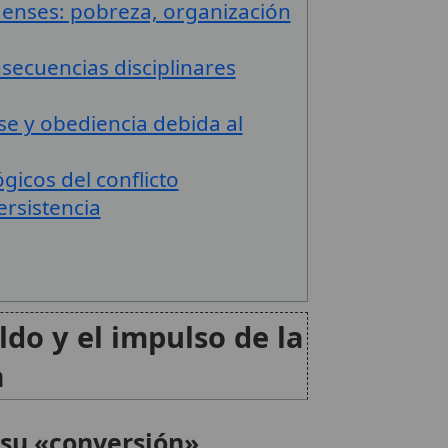
denses: pobreza, organización
nsecuencias disciplinares
se y obediencia debida al
ógicos del conflicto
rsistencia
ldo y el impulso de la
a
 su «conversión»