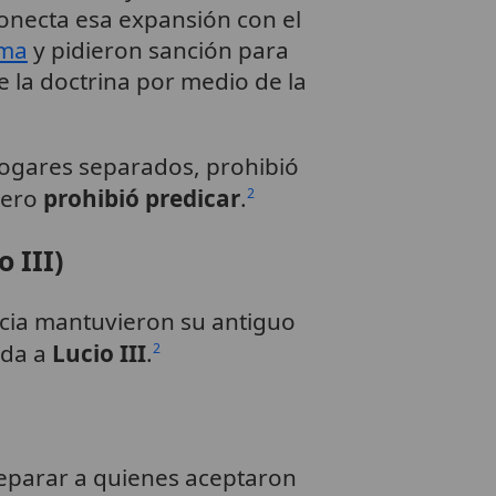
 conecta esa expansión con el
ma
y pidieron sanción para
e la doctrina por medio de la
hogares separados, prohibió
pero
prohibió predicar
.
2
 III)
icia mantuvieron su antiguo
ida a
Lucio III
.
2
separar a quienes aceptaron