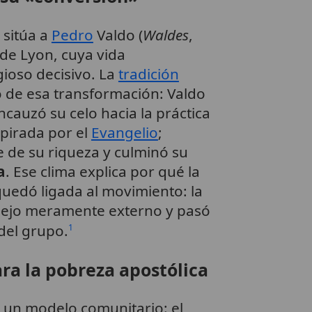
 sitúa a
Pedro
Valdo (
Waldes
,
 de Lyon, cuya vida
ioso decisivo. La
tradición
io de esa transformación: Valdo
ncauzó su celo hacia la práctica
pirada por el
Evangelio
;
 de su riqueza y culminó su
a
. Ese clima explica por qué la
quedó ligada al movimiento: la
sejo meramente externo y pasó
 del grupo.
1
ra la pobreza apostólica
 un modelo comunitario: el