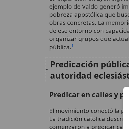
ejemplo de Valdo generó im
pobreza apostólica que busc
obras concretas. La memori
de ese entorno con capacida
organizar grupos que actua
pública.
1
Predicación públic
autoridad eclesiás
Predicar en calles y pl
El movimiento conectó la po
La tradición católica desc
comenzaron a predicar casi