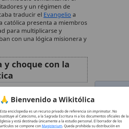
itadores y un régimen de
aba traducir el
Evangelio
a
a católica presenta a miembros
d para multiplicarse y
ban con una lógica misionera y
a y choque con la
tica
azas
🙏 Bienvenido a Wikitólica
Nombre
breza con el anuncio religioso.
Categoría
Esta enciclopedia es un recurso privado de referencia sin
imprimatur
. No
sustituye al Catecismo, a la Sagrada Escritura ni a los documentos oficiales de la
ribe que muchos miembros
Nombre
Iglesia y está destinada únicamente a la estudio personal. El borrador de los
 de inmediato en espacios
Completo
artículos se compone con
Magisterium
. Queda prohibida su distribución en