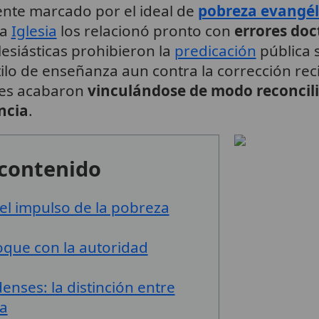
nte marcado por el ideal de
pobreza evangél
La
Iglesia
los relacionó pronto con
errores doc
lesiásticas prohibieron la
predicación
pública s
lo de enseñanza aun contra la corrección reci
nes acabaron
vinculándose de modo reconcil
ncia
.
 contenido
el impulso de la pobreza
oque con la autoridad
enses: la distinción entre
ia