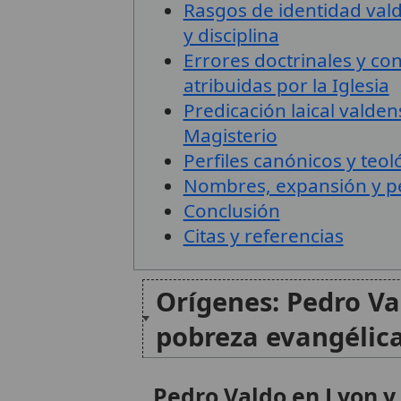
Rasgos de identidad val
y disciplina
Errores doctrinales y co
atribuidas por la Iglesia
Predicación laical valden
Magisterio
Perfiles canónicos y teol
Nombres, expansión y pe
Conclusión
Citas y referencias
Orígenes: Pedro Va
pobreza evangélic
Pedro Valdo en Lyon y