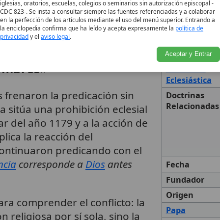
iglesias, oratorios, escuelas, colegios o seminarios sin autorización episcopal -
iasmo popular por la vida
Descripción
CDC 823-. Se insta a consultar siempre las fuentes referenciadas y a colaborar
en la perfección de los artículos mediante el uso del menú superior. Entrando a
la enciclopedia confirma que ha leído y acepta expresamente la
política de
privacidad
y el
aviso legal
.
elación a obedecer «a
Aceptar y Entrar
hombres»
Autoridad
Eclesiástica
s frenaron la predicación sin
Doctrinas
Relacionadas
 sitúa una prohibición eclesial
ar del año 1179 y a la acción de
plica la reacción del
continuaron predicando con el
ncia
corresponde a
Dios
antes
Fecha
Fundador
Origen
ara comprender el conflicto: la
Papa
n religiosa por sí sola, sino la