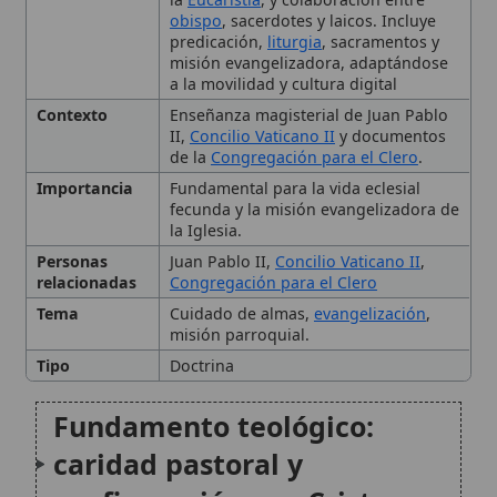
Contexto
Enseñanza magisterial de Juan Pablo
II,
Concilio Vaticano II
y documentos
de la
Congregación para el Clero
.
Importancia
Fundamental para la vida eclesial
fecunda y la misión evangelizadora de
la Iglesia.
Personas
Juan Pablo II,
Concilio Vaticano II
,
relacionadas
Congregación para el Clero
Tema
Cuidado de almas,
evangelización
,
misión parroquial.
Tipo
Doctrina
Fundamento teológico:
caridad pastoral y
configuración con Cristo
La «cura de almas» y los
ministerios al servicio de la
Iglesia