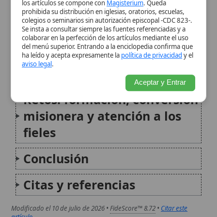
Retos: formación, conversión
misionera y atención a los
fieles
Conclusión
Citas y referencias
Modificado el 10 de julio de 2026 •
FideScore™ 8.72
•
Citar este
artículo
Práctica sacramental
La práctica sacramental en la Iglesia Católica es el
conjunto de ritos y acciones litúrgicas mediante los
cuales los fieles reciben la gracia divina a través de
los siete sacramentos instituidos por Jesucristo. Estos
sacramentos son signos sensibles y eficaces...
Báculo pastoral