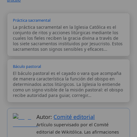
El báculo pastoral es el cayado o vara que acompaña
de manera característica la función del obispo en
determinados actos litúrgicos. La Iglesia lo entiende
como un signo visible de la misión pastoral: el obispo
recibe autoridad para guiar, corregir...
Autor:
Comité editorial
Artículo supervisado por el Comité
editorial de Wikitólica. Las afirmaciones
del artículo están basadas y contrastadas
usando fuentes catolicas: escritos
patrísticos, de santos, artículos
teológicos, documentos históricos, actas
de concilios, encíclicas, fuentes
magisteriales y documentos oficiales de
la Iglesia.
Proceso editorial →
Wikitólica © 2026
. Enciclopedia del patrimonio doctrinal,
histórico y litúrgico de la Iglesia Católica. Parte de la red formativa
de
Curso Católico
,
Buscador Católico
y
Custodio Animae
. Con