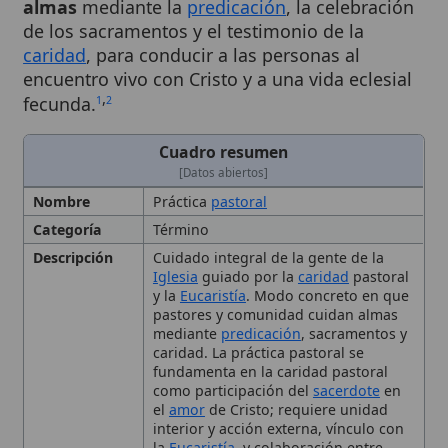
caridad
, para conducir a las personas al
encuentro vivo con Cristo y a una vida eclesial
,
fecunda.
1
2
Cuadro resumen
[Datos abiertos]
Nombre
Práctica
pastoral
Categoría
Término
Descripción
Cuidado integral de la gente de la
Iglesia
guiado por la
caridad
pastoral
y la
Eucaristía
. Modo concreto en que
pastores y comunidad cuidan almas
mediante
predicación
, sacramentos y
caridad. La práctica pastoral se
fundamenta en la caridad pastoral
como participación del
sacerdote
en
el
amor
de Cristo; requiere unidad
interior y acción externa, vínculo con
la
Eucaristía
, y colaboración entre
obispo
, sacerdotes y laicos. Incluye
predicación,
liturgia
, sacramentos y
misión evangelizadora, adaptándose
a la movilidad y cultura digital