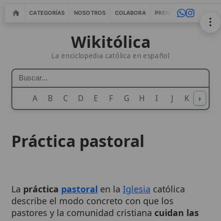
CATEGORÍAS
NOSOTROS
COLABORA
PRENSA
WEBMASTERS
IN
Wikitólica
La enciclopedia católica en español
A
B
C
D
E
F
G
H
I
J
K
›
L
M
N
Práctica pastoral
La
práctica
pastoral
en la
Iglesia
católica
describe el modo concreto con que los
pastores y la comunidad cristiana
cuidan las
almas
mediante la
predicación
, la celebración
de los sacramentos y el testimonio de la