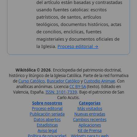
analíticas anónimas. Licencia
CC BY-SA
(texto). Editado en
Valencia, España.
ISSN: 3101-7339
. Bajo el patrocinio de San
Carlo Acutis.
Sobre nosotros
Categorias
Proceso editorial
Más visitados
Publicación seriada
Nuevas entradas
Datos abiertos
Cambios recientes
Estadísticas
Aplicaciones
Aviso legal
Kit de Prensa
Política de privacidad
Widgets para tu web
✦ SÍGUENOS EN
Canal de WhatsApp
Únete · publicación regular
Perfil de Instagram
Síguenos · @wikitolica