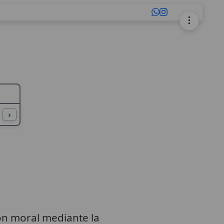
L
M
N
O
P
Q
R
S
T
U
›
ón moral mediante la