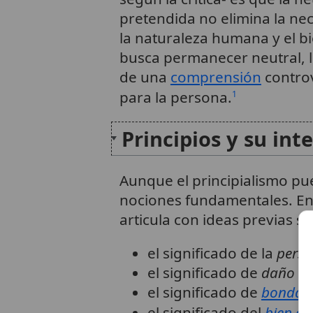
pretendida no elimina la n
la naturaleza humana y el b
busca permanecer neutral, 
de una
comprensión
controv
para la persona.
1
Principios y su int
Aunque el principialismo pu
nociones fundamentales. En la
articula con ideas previas s
el significado de la
pers
el significado de
daño
(p
el significado de
bondad
el significado del
bien c