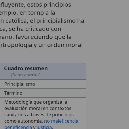
fluyente, estos principios
emplo, en torno a la
ón católica, el principialismo ha
a, se ha criticado con
mano, favoreciendo que la
antropología y un orden moral
Cuadro resumen
[Datos abiertos]
Principialismo
Término
Metodología que organiza la
evaluación moral en contextos
sanitarios a través de principios
como autonomía,
no maleficencia
,
beneficencia
y
justicia
.