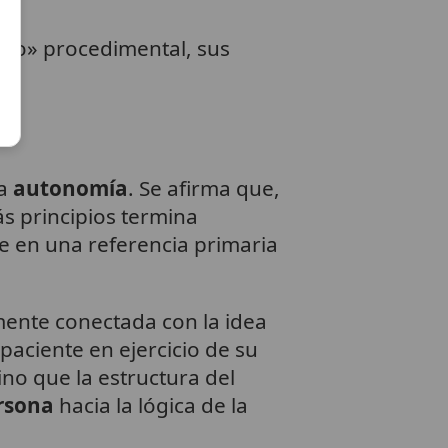
rco» procedimental, sus
la
autonomía
. Se afirma que,
ás principios termina
e en una referencia primaria
mente conectada con la idea
 paciente en ejercicio de su
no que la estructura del
ersona
hacia la lógica de la