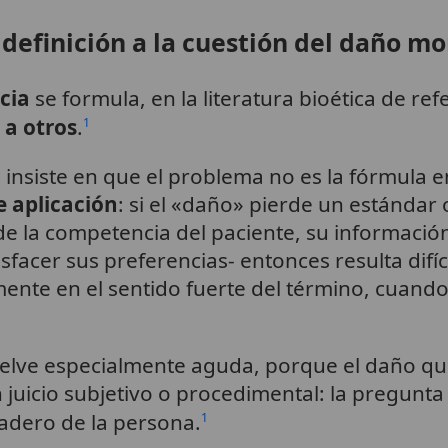
 definición a la cuestión del daño mo
cia
se formula, en la literatura bioética de re
 a otros
.
1
ca insiste en que el problema no es la fórmula e
de aplicación
: si el «daño» pierde un estándar 
de la competencia del paciente, su información
sfacer sus preferencias- entonces resulta difíc
te en el sentido fuerte del término, cuando 
 vuelve especialmente aguda, porque el daño 
uicio subjetivo o procedimental: la pregunta 
dadero de la persona.
1