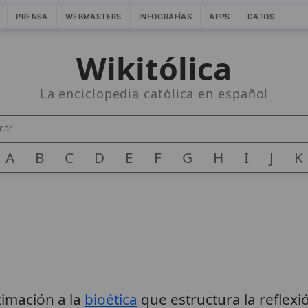
PRENSA
WEBMASTERS
INFOGRAFÍAS
APPS
DATOS
Wikitólica
La enciclopedia católica en español
A
B
C
D
E
F
G
H
I
J
K
imación a la
bioética
que estructura la reflexi