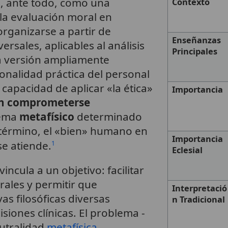
e, ante todo, como una
Contexto
la evaluación moral en
organizarse a partir de
Enseñanzas
rsales, aplicables al análisis
Principales
a versión ampliamente
ionalidad práctica del personal
 capacidad de aplicar «la ética»
Importancia
in comprometerse
tema
metafísico
determinado
 término, el «bien» humano en
Importancia
se atiende.
1
Eclesial
ncula a un objetivo: facilitar
ales y permitir que
Interpretació
as filosóficas diversas
n Tradicional
siones clínicas. El problema -
eutralidad
metafísica