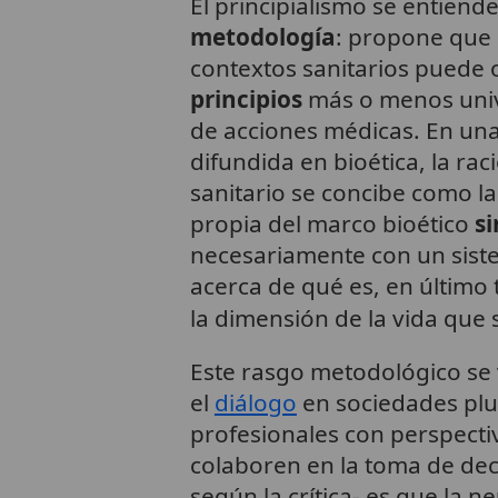
El principialismo se entiend
metodología
: propone que 
contextos sanitarios puede 
principios
más o menos unive
de acciones médicas. En un
difundida en bioética, la rac
sanitario se concibe como la
propia del marco bioético
s
necesariamente con un sis
acerca de qué es, en último
la dimensión de la vida que 
Este rasgo metodológico se vi
el
diálogo
en sociedades plur
profesionales con perspectiv
colaboren en la toma de deci
según la crítica- es que la n