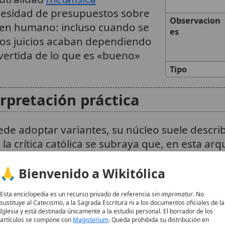
ecesidad de presupuestos sobre
Observacion
ien humano: incluso cuando se
es
los juicios acaban dependiendo
ertida de lo que es «bueno»
Tipo
erpretación práctica
ede adoptar variantes, su núcleo suele descri
 crítica católica se subraya que, en esta arqui
obre:
🙏 Bienvenido a Wikitólica
ona
y la
libertad
(para la
autonomía
),
ara la
no maleficencia
),
Esta enciclopedia es un recurso privado de referencia sin
imprimatur
. No
sustituye al Catecismo, a la Sagrada Escritura ni a los documentos oficiales de la
(para la
beneficencia
),
Iglesia y está destinada únicamente a la estudio personal. El borrador de los
artículos se compone con
Magisterium
. Queda prohibida su distribución en
omún
(para la
justicia
).
1