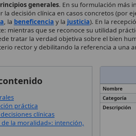
rincipios generales
. En su formulación más in
 la decisión clínica en casos concretos (por ej
ia
, la
beneficencia
y la
justicia
). En la recepci
: mientras que se reconoce su utilidad práctic
de tratar la verdad objetiva sobre el bien hu
erio rector y debilitando la referencia a una 
 contenido
Nombre
rales
Categoría
ación práctica
Descripción
decisiones clínicas
 de la moralidad»: intención,