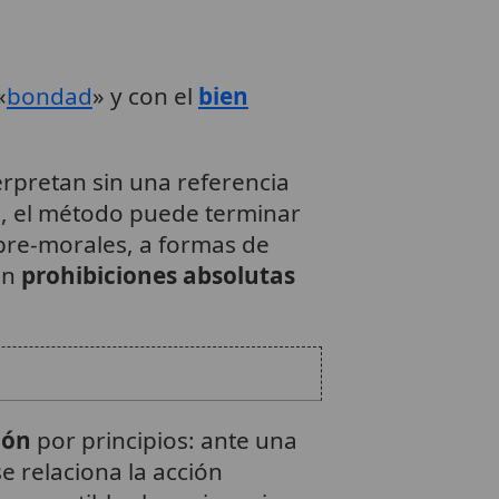
«
bondad
» y con el
bien
erpretan sin una referencia
so, el método puede terminar
 pre-morales, a formas de
on
prohibiciones absolutas
ión
por principios: ante una
se relaciona la acción