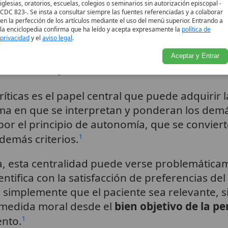
iglesias, oratorios, escuelas, colegios o seminarios sin autorización episcopal -
CDC 823-. Se insta a consultar siempre las fuentes referenciadas y a colaborar
en la perfección de los artículos mediante el uso del menú superior. Entrando a
 cuando el método declara funcionar como «ma
la enciclopedia confirma que ha leído y acepta expresamente la
política de
a una antropología implícita.
privacidad
y el
aviso legal
.
Aceptar y Entrar
tendida y criterio rector
íticas es el papel central que puede adquirir 
orma en que se interpretan y ponderan los dem
r el principio de autonomía, que se conviert
 demás criterios.
1
ca, esta centralidad puede verse problemática
ntifica con la satisfacción de preferencias del
 simplemente que el paciente sea relevante, si
 medida moral desde el
bien objetivo de la p
ento.
1