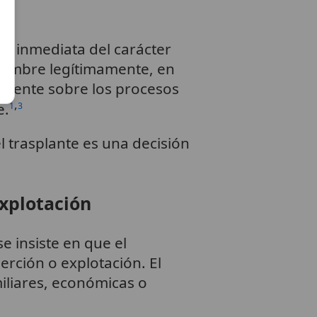
a inmediata del carácter
nombre legítimamente, en
iciente sobre los procesos
,
e.
1
3
 trasplante es una decisión
xplotación
se insiste en que el
rción o explotación. El
iliares, económicas o