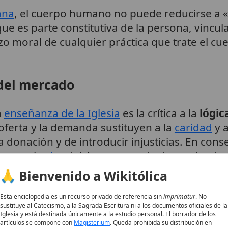
ana
, el cuerpo humano no puede reducirse a «
ue es parte constitutiva de la persona, vincul
azo moral de cualquier práctica que trate el c
 del mercado
a
enseñanza de la Iglesia
es la crítica a la
lógic
ferta y la demanda sustituyen a la
caridad
y a
a donación y de introducir injusticias. En cons
r que el
valor
del órgano quede determinado po
,
,
a.
6
7
1
🙏 Bienvenido a Wikitólica
timiento informado
Esta enciclopedia es un recurso privado de referencia sin
imprimatur
. No
sustituye al Catecismo, a la Sagrada Escritura ni a los documentos oficiales de la
Iglesia y está destinada únicamente a la estudio personal. El borrador de los
artículos se compone con
Magisterium
. Queda prohibida su distribución en