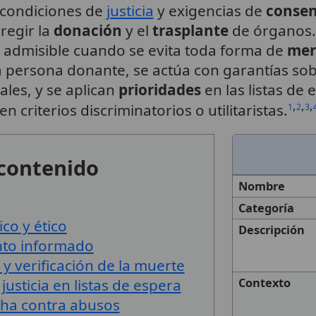
, condiciones de
justicia
y exigencias de
consen
regir la
donación
y el
trasplante
de órganos. 
 admisible cuando se evita toda forma de
mer
a persona donante, se actúa con garantías sob
ales, y se aplican
prioridades
en las listas de
,
,
,
en criterios discriminatorios o utilitaristas.
1
2
3
 contenido
Nombre
Categoría
o y ético
Descripción
nto informado
y verificación de la muerte
usticia en listas de espera
Contexto
cha contra abusos