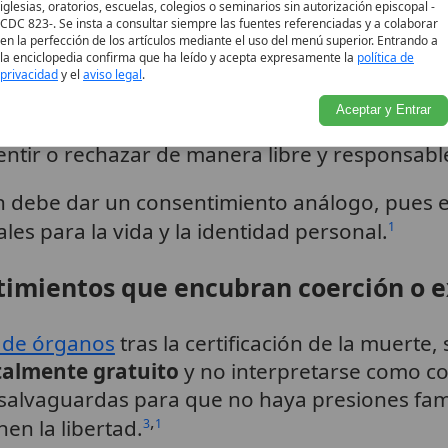
y consciente
iglesias, oratorios, escuelas, colegios o seminarios sin autorización episcopal -
CDC 823-. Se insta a consultar siempre las fuentes referenciadas y a colaborar
en la perfección de los artículos mediante el uso del menú superior. Entrando a
la enciclopedia confirma que ha leído y acepta expresamente la
política de
ento informado
se considera una consecuenci
privacidad
y el
aviso legal
.
sona donante (o quienes puedan hablar en su 
Aceptar y Entrar
via del donante) debe recibir información suf
ntir o rechazar de manera libre y responsabl
 debe dar un consentimiento análogo, pues el
es para la vida y la identidad personal.
1
timientos que encubran coerción o e
 de órganos
tras la certificación de la muerte, 
talmente gratuito
y no interpretarse como coe
salvaguardas para que no haya presiones fam
,
nen la libertad.
3
1