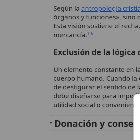
Según la
antropología cristi
órganos y funciones», sino q
Esta visión sostiene el rech
,
mercancía.
1
6
Exclusión de la lógica
Un elemento constante en l
cuerpo humano. Cuando la o
de desfigurar el sentido de l
debe diseñarse para impedi
utilidad social o convenienci
Donación y consen