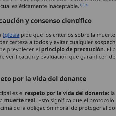
,
,
 cual es éticamente inaceptable.
1
3
4
caución y consenso científico
la
Iglesia
pide que los criterios sobre la muerte
dar certeza a todos y evitar cualquier sospec
ebe prevalecer el
principio de precaución
. El
e verificación y evaluación que garanticen de
peto por la vida del donante
cipal es el
respeto por la vida del donante
: l
la
muerte real
. Esto significa que el protocol
ima de la obligación moral de proteger al do