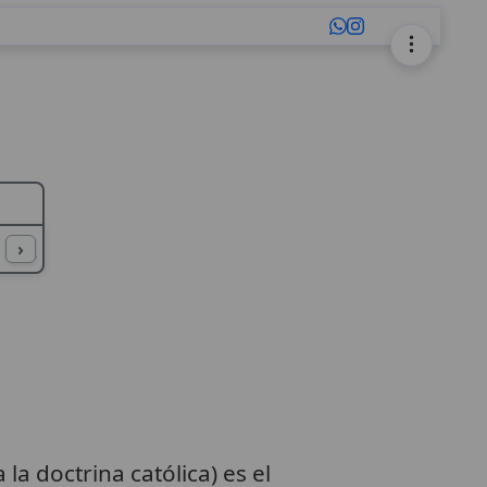
L
M
N
O
P
Q
R
S
T
U
›
 la doctrina católica) es el