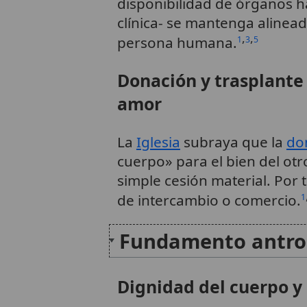
disponibilidad de órganos ha
clínica- se mantenga alinead
,
,
persona humana.
1
3
5
Donación y trasplant
amor
La
Iglesia
subraya que la
do
cuerpo» para el bien del ot
simple cesión material. Por 
de intercambio o comercio.
1
Fundamento antrop
Dignidad del cuerpo y