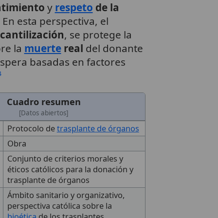
timiento
y
respeto
de la
En esta perspectiva, el
cantilización
, se protege la
re la
muerte
real
del donante
 espera basadas en factores
4
Cuadro resumen
[Datos abiertos]
Protocolo de
trasplante de órganos
Obra
Conjunto de criterios morales y
éticos católicos para la donación y
trasplante de órganos
Ámbito sanitario y organizativo,
perspectiva católica sobre la
bioética
de los trasplantes.