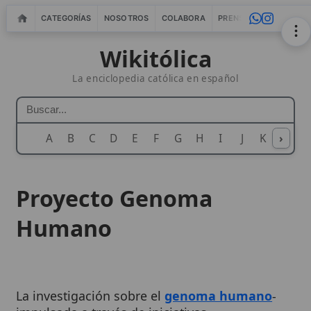
CATEGORÍAS
NOSOTROS
COLABORA
PRENSA
WEBMASTERS
IN
Wikitólica
La enciclopedia católica en español
A
B
C
D
E
F
G
H
I
J
K
›
L
M
N
Proyecto Genoma
Humano
La investigación sobre el
genoma humano
-
impulsada a través de iniciativas
internacionales de secuenciación y cartografía