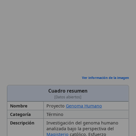
Ver información de la imagen
Cuadro resumen
[Datos abiertos]
Nombre
Proyecto
Genoma Humano
Categoría
Término
Descripción
Investigación del genoma humano
analizada bajo la perspectiva del
Magisterio
católico. Esfuerzo
científico internacional para descifrar
y comprender la información genética
humana
Referencias
Encíclica
Laudato Si
’
Notas de la
Conferencia Episcopal
de los Estados Unidos sobre
manipulación genética
Declaraciones de la Pontificia
Academia para la Vida
Autoridad
Magisterio
de la
Iglesia
Católica (Juan
Eclesiástica
Pablo II,
Benedicto XVI
, Pontificia