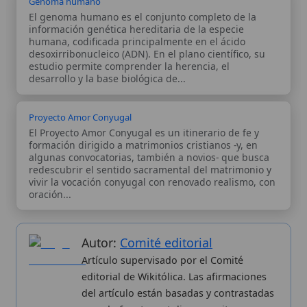
teológicos, documentos históricos, actas
de concilios, encíclicas, fuentes
magisteriales y documentos oficiales de
la Iglesia.
Proceso editorial →
Wikitólica © 2026
. Enciclopedia del patrimonio doctrinal,
histórico y litúrgico de la Iglesia Católica. Parte de la red formativa
de
Curso Católico
,
Buscador Católico
y
Custodio Animae
. Con
analíticas anónimas. Licencia
CC BY-SA
(texto). Editado en
Valencia, España.
ISSN: 3101-7339
. Bajo el patrocinio de San
Carlo Acutis.
Sobre nosotros
Categorias
Proceso editorial
Más visitados
Publicación seriada
Nuevas entradas
Datos abiertos
Cambios recientes
Estadísticas
Aplicaciones
Aviso legal
Kit de Prensa
Política de privacidad
Widgets para tu web
✦ SÍGUENOS EN
Canal de WhatsApp
Únete · publicación regular
Perfil de Instagram