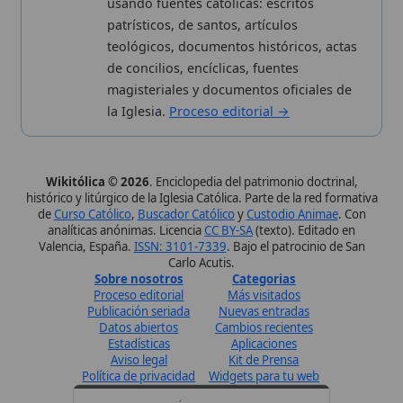
Síguenos · @wikitolica