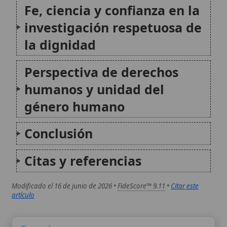
Genoma humano
El genoma humano es el conjunto completo de la
información genética hereditaria de la especie
humana, codificada principalmente en el ácido
desoxirribonucleico (ADN). En el plano científico, su
estudio permite comprender la herencia, el
desarrollo y la base biológica de...
Proyecto Amor Conyugal
El Proyecto Amor Conyugal es un itinerario de fe y
formación dirigido a matrimonios cristianos -y, en
algunas convocatorias, también a novios- que busca
redescubrir el sentido sacramental del matrimonio y
vivir la vocación conyugal con renovado realismo, con
oración...
Autor:
Comité editorial
Artículo supervisado por el Comité
editorial de Wikitólica. Las afirmaciones
del artículo están basadas y contrastadas
usando fuentes catolicas: escritos
patrísticos, de santos, artículos