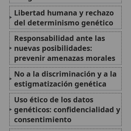
genéticos: confidencialidad y
consentimiento
Propiedad, patentes y el bien
común del conocimiento
Manipulación genética:
límites morales y
discernimiento
Terapia génica germinal:
ilícita según la situación
moralmente evaluada
Dimensión ecológica y «no
indiscriminación» en la