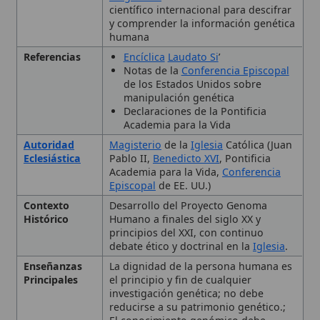
Academia para la Vida,
Conferencia
Episcopal
de EE. UU.)
Contexto
Desarrollo del Proyecto Genoma
Histórico
Humano a finales del siglo XX y
principios del XXI, con continuo
debate ético y doctrinal en la
Iglesia
.
Enseñanzas
La dignidad de la persona humana es
Principales
el principio y fin de cualquier
investigación genética; no debe
reducirse a su patrimonio genético.;
El conocimiento genómico debe
servirse a fines terapéuticos y
preventivos que beneficien al
paciente, sin convertirse en objetivo
último de la ciencia.; Se rechaza
cualquier forma de eugenismo,
discriminación o estigmatización
basada en datos genéticos.; Todo uso
de datos genéticos debe respetar la
confidencialidad y requerir el
consentimiento explícito del
individuo.; La patente y apropiación
privada del material genético humano
son moralmente inaceptables; el
patrimonio genético pertenece a la