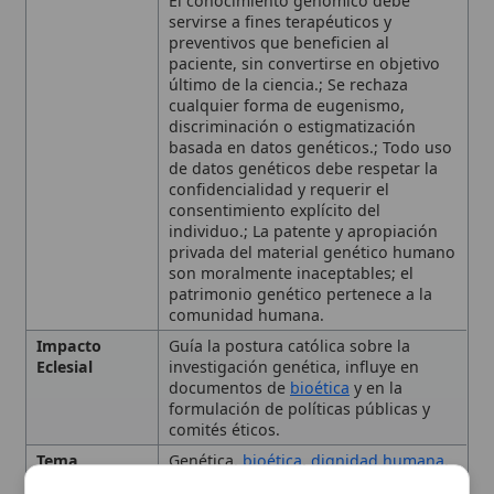
comunidad humana.
Impacto
Guía la postura católica sobre la
Eclesial
investigación genética, influye en
documentos de
bioética
y en la
formulación de políticas públicas y
comités éticos.
Tema
Genética,
bioética
,
dignidad humana
,
terapia génica, eugenismo.
🙏 Bienvenido a Wikitólica
Tipo
Doctrina
Esta enciclopedia es un recurso privado de referencia sin
Sentido del genoma humano
imprimatur
. No sustituye al Catecismo, a la Sagrada
Escritura ni a los documentos oficiales de la Iglesia y está
y la secuenciación
destinada únicamente a la estudio personal. El borrador de
los artículos se compone con
Magisterium
. Queda
prohibida su distribución en iglesias, oratorios, escuelas,
Ciencia, ética y finalidad del
colegios o seminarios sin autorización episcopal -CDC 823-.
Se insta a consultar siempre las fuentes referenciadas y a
conocimiento
colaborar en la perfección de los artículos mediante el uso
del menú superior. Entrando a la enciclopedia confirma que
ha leído y acepta expresamente la
política de privacidad
y el
Promesas legítimas: terapia,
aviso legal
.
prevención y comprensión
Aceptar y Entrar