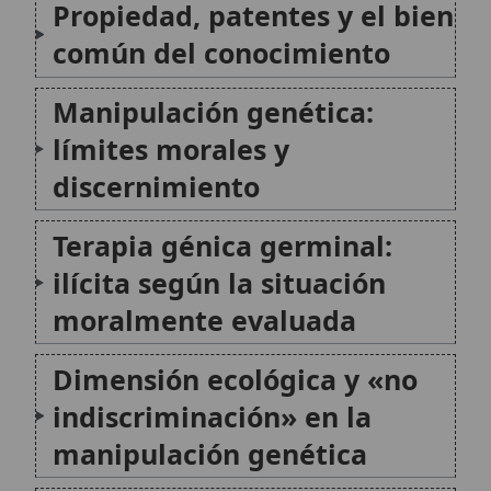
manipulación genética
Fe, ciencia y confianza en la
investigación respetuosa de
la dignidad
Perspectiva de derechos
humanos y unidad del
género humano
Conclusión
Citas y referencias
Modificado el 16 de junio de 2026 •
FideScore™ 9.11
•
Citar este
artículo