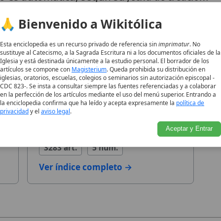
🙏 Bienvenido a Wikitólica
 han publicado
2 volúmenes
,
13 números
y un total
Esta enciclopedia es un recurso privado de referencia sin
imprimatur
. No
sustituye al Catecismo, a la Sagrada Escritura ni a los documentos oficiales de la
Iglesia y está destinada únicamente a la estudio personal. El borrador de los
artículos se compone con
Magisterium
. Queda prohibida su distribución en
iglesias, oratorios, escuelas, colegios o seminarios sin autorización episcopal -
CDC 823-. Se insta a consultar siempre las fuentes referenciadas y a colaborar
en la perfección de los artículos mediante el uso del menú superior. Entrando a
la enciclopedia confirma que ha leído y acepta expresamente la
política de
Volumen 1
privacidad
y el
aviso legal
.
2025
Aceptar y Entrar
3283 art.
5 núm.
Ver índice completo →