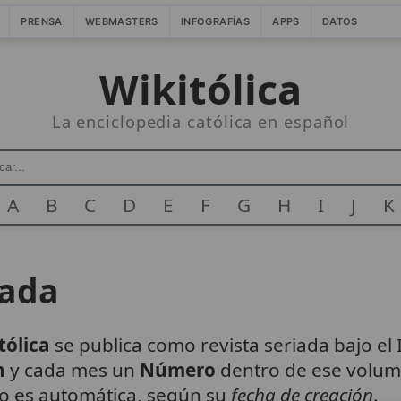
PRENSA
WEBMASTERS
INFOGRAFÍAS
APPS
DATOS
Wikitólica
La enciclopedia católica en español
A
B
C
D
E
F
G
H
I
J
K
iada
tólica
se publica como revista seriada bajo el
n
y cada mes un
Número
dentro de ese volum
o es automática, según su
fecha de creación
.