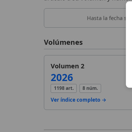
Hasta la fecha se
Volúmenes
Volumen 2
2026
1198 art.
8 núm.
Ver índice completo →