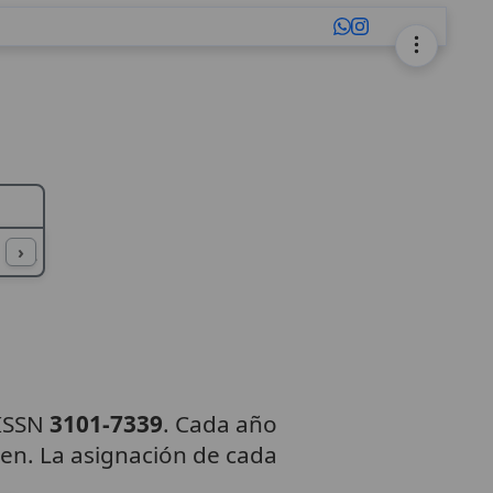
L
M
N
O
P
Q
R
S
T
U
›
 ISSN
3101-7339
. Cada año
en. La asignación de cada