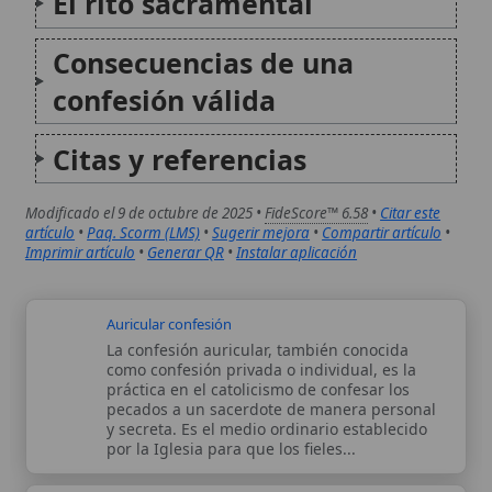
La confesión auricular, también conocida
como confesión privada o individual, es la
práctica en el catolicismo de confesar los
pecados a un sacerdote de manera personal
y secreta. Es el medio ordinario establecido
por la Iglesia para que los fieles...
Confesión de fe
La confesión de fe en el catolicismo es un
acto fundamental que abarca tanto la
profesión de las verdades divinas reveladas
como la confesión sacramental de los
pecados. Este concepto dual subraya la
importancia de la fe como un asentimiento...
Autor:
Comité editorial
Artículo supervisado por el Comité
editorial de Wikitólica. Las afirmaciones
del artículo están basadas y contrastadas
usando fuentes catolicas: escritos
patrísticos, de santos, artículos
teológicos, documentos históricos, actas