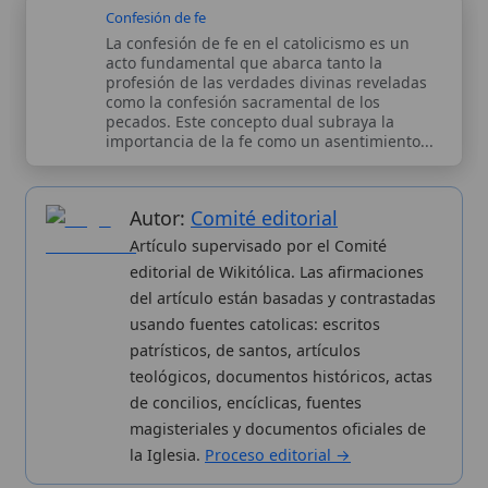
de concilios, encíclicas, fuentes
magisteriales y documentos oficiales de
la Iglesia.
Proceso editorial →
Wikitólica © 2026
. Enciclopedia del patrimonio doctrinal,
histórico y litúrgico de la Iglesia Católica. Parte de la red formativa
de
Curso Católico
,
Buscador Católico
y
Custodio Animae
. Con
analíticas anónimas. Licencia
CC BY-SA
(texto). Editado en
Valencia, España.
ISSN: 3101-7339
. Bajo el patrocinio de San
Carlo Acutis.
Sobre nosotros
Categorias
Proceso editorial
Más visitados
Publicación seriada
Nuevas entradas
Datos abiertos
Cambios recientes
Estadísticas
Aplicaciones
Aviso legal
Kit de Prensa
Política de privacidad
Widgets para tu web
✦ SÍGUENOS EN
Canal de WhatsApp
Únete · publicación regular
Perfil de Instagram
Síguenos · @wikitolica