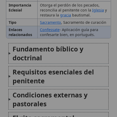
Requisitos esenciales del
penitente
Condiciones externas y
pastorales
El rito sacramental
Consecuencias de una
confesión válida
Citas y referencias
Modificado el 9 de octubre de 2025 •
FideScore™ 6.58
•
Citar este
artículo
•
Paq. Scorm (LMS)
•
Sugerir mejora
•
Compartir artículo
•
Imprimir artículo
•
Generar QR
•
Instalar aplicación
Auricular confesión