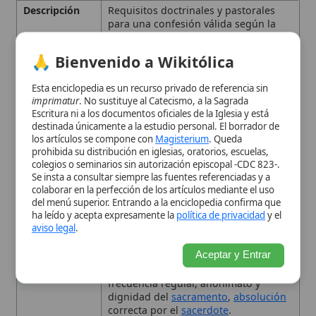
s
en la virtud y mayor unión con Cristo
colegios o seminarios sin autorización episcopal -CDC 823-.
sufriente.
Se insta a consultar siempre las fuentes referenciadas y a
colaborar en la perfección de los artículos mediante el uso
Contexto
Definido desde los primeros concilios,
del menú superior. Entrando a la enciclopedia confirma que
Histórico
concretado en el
Concilio de Trento
y
ha leído y acepta expresamente la
política de privacidad
y el
el Catecismo.
aviso legal
.
Enseñanzas
Examen de conciencia
,
contrición
,
Aceptar y Entrar
Principales
confesión íntegra, satisfacción,
disposición interior adecuada,
frecuencia regular, anonimato y
dignidad del
sacramento
,
absolución
correcta por el
sacerdote
.
Importancia
Otorga el perdón de los pecados,
Eclesial
reconcilia al penitente con la
Iglesia
y
restaura la
gracia
bautismal.
Tipo
Sacramento
, Sacramento de curación
Enlaces
Confessate
- Aplicación guía para
relacionados
confesarte bien, en portugués.
Fundamento bíblico y
doctrinal