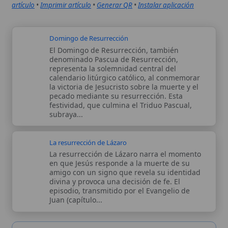
episodio, transmitido por el Evangelio de
Juan (capítulo...
Autor:
Comité editorial
Artículo supervisado por el Comité
editorial de Wikitólica. Las afirmaciones
del artículo están basadas y contrastadas
usando fuentes catolicas: escritos
patrísticos, de santos, artículos
teológicos, documentos históricos, actas
de concilios, encíclicas, fuentes
magisteriales y documentos oficiales de
la Iglesia.
Proceso editorial →
Wikitólica © 2026
. Enciclopedia del patrimonio doctrinal,
histórico y litúrgico de la Iglesia Católica. Parte de la red formativa
de
Curso Católico
,
Buscador Católico
y
Custodio Animae
. Con
analíticas anónimas. Licencia
CC BY-SA
(texto). Editado en
Valencia, España.
ISSN: 3101-7339
. Bajo el patrocinio de San
Carlo Acutis.