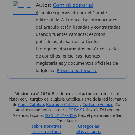
Sobre nosotros
Categorias
Proceso editorial
Más visitados
Publicación seriada
Nuevas entradas
Datos abiertos
Cambios recientes
Estadísticas
Aplicaciones
Aviso legal
Kit de Prensa
Política de privacidad
Widgets para tu web
✦ SÍGUENOS EN
Canal de WhatsApp
Únete · publicación regular
Perfil de Instagram
Síguenos · @wikitolica