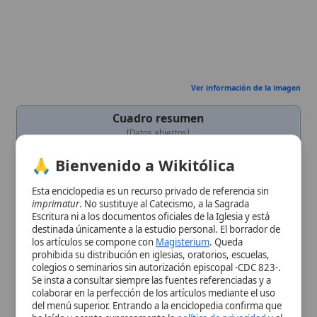
🙏 Bienvenido a Wikitólica
Categoría
Término
Esta enciclopedia es un recurso privado de referencia sin
Descripción
Acontecimiento central de la
fe
imprimatur
. No sustituye al Catecismo, a la Sagrada
cristiana que confirma la
divinidad de
Escritura ni a los documentos oficiales de la Iglesia y está
Cristo
y su victoria sobre el
pecado
y
destinada únicamente a la estudio personal. El borrador de
la
muerte
. Jesús se levantó de entre
los artículos se compone con
Magisterium
. Queda
los muertos después de su
prohibida su distribución en iglesias, oratorios, escuelas,
crucifixión
. Según los cuatro
colegios o seminarios sin autorización episcopal -CDC 823-.
Evangelios, Jesús fue crucificado,
Se insta a consultar siempre las fuentes referenciadas y a
sepultado y, al primer día de la
colaborar en la perfección de los artículos mediante el uso
semana, la tumba quedó vacía.
María
del menú superior. Entrando a la enciclopedia confirma que
Magdalena y otras mujeres
ha leído y acepta expresamente la
política de privacidad
y el
descubrieron la resurrección, y Jesús
aviso legal
.
se apareció a varios discípulos,
incluyendo a los dos en el camino a
Aceptar y Entrar
Emaús
y a los apóstoles reunidos. La
Iglesia
Católica sostiene que este
hecho histórico y sobrenatural es la
base de la
salvación
y la
esperanza
de
vida eterna. Victoria definitiva de
Cristo sobre el pecado y la muerte,
garantía de salvación y vida eterna
para los fieles
Contexto
Narrado en los cuatro Evangelios del
Bíblico
Nuevo Testamento
.