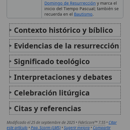
Celebración litúrgica
Citas y referencias
Modificado el 25 de septiembre de 2025 •
FideScore™ 7.55
•
Citar
este artículo
•
Paq. Scorm (LMS)
•
Sugerir mejora
•
Compartir
artículo
•
Imprimir artículo
•
Generar QR
•
Instalar aplicación
Domingo de Resurrección
El Domingo de Resurrección, también
denominado Pascua de Resurrección,
representa la solemnidad central del
calendario litúrgico católico, al conmemorar
la victoria de Jesucristo sobre la muerte y el
pecado mediante su resurrección. Esta
festividad, que culmina el Triduo Pascual,
subraya...
La resurrección de Lázaro
La resurrección de Lázaro narra el momento
en que Jesús responde a la muerte de su
amigo con un signo que revela su identidad
divina y provoca una decisión de fe. El