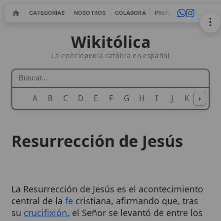
CATEGORÍAS
NOSOTROS
COLABORA
PRENSA
WEBMASTERS
IN
Wikitólica
La enciclopedia católica en español
A
B
C
D
E
F
G
H
I
J
K
›
L
M
N
Resurrección de Jesús
La Resurrección de Jesús es el acontecimiento
central de la
fe
cristiana, afirmando que, tras
su
crucifixión
, el Señor se levantó de entre los
muertos, confirmando su divinidad y su
victoria sobre el
pecado
y la
muerte
. Este