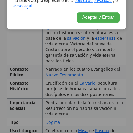
Contexto
Crucifixión en el
Calvario
, sepultura
Histórico
por José de Arimatea, aparición a los
discípulos en los días posteriores.
Importancia
Piedra angular de la fe cristiana; sin la
Eclesial
Resurrección no habría salvación ni
vida eterna.
Tipo
Dogma
Uso Litúrgico
Celebrada en la
Misa
de
Pascua
del
Domingo de Resurrección
y marca el
inicio del Tiempo Pascual; también se
recuerda en el
Bautismo
.
Contexto histórico y bíblico
Evidencias de la resurrección
Significado teológico
Interpretaciones y debates