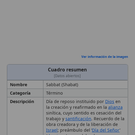
Ver información de la imagen
Cuadro resumen
[Datos abiertos]
Nombre
Sabbat (Shabat)
Categoría
Término
Descripción
Día de reposo instituido por
Dios
en
la creación y reafirmado en la
alianza
sinítica, cuyo sentido es cesación del
trabajo y
santificación
. Recuerdo de la
obra creadora y de la liberación de
Israel
; preámbulo del ‘
Día del Señor
’
(
domingo
) que celebra la
Resurrección y la nueva creación en
Cristo
Referencias
Relato de la creación (
Génesis
) donde
Dios reposó el séptimo día y el
Decálogo
(
Éxodo
20:8-11) que ordena
recordar el día de reposo.
Aplicación
Invita a descansar en el Señor, dedicar
Moral
el día a la
oración
, la
caridad
y la
participación litúrgica, absteniéndose
🙏 Bienvenido a Wikitólica
del trabajo servil y realizando
obras