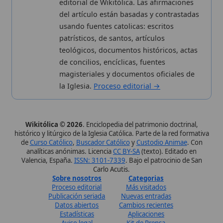
Datos abiertos
Cambios recientes
Estadísticas
Aplicaciones
Aviso legal
Kit de Prensa
Política de privacidad
Widgets para tu web
✦ SÍGUENOS EN
Canal de WhatsApp
Únete · publicación regular
Perfil de Instagram
Síguenos · @wikitolica