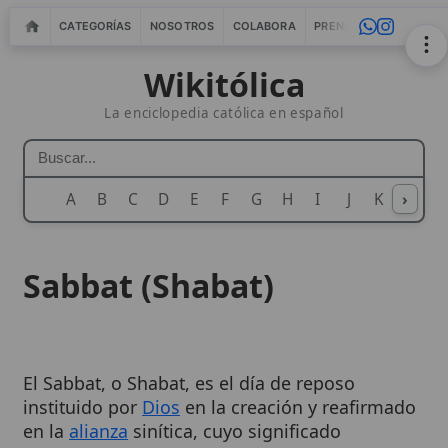
CATEGORÍAS
NOSOTROS
COLABORA
PRENSA
WEBMASTERS
IN
Wikitólica
La enciclopedia católica en español
A
B
C
D
E
F
G
H
I
J
K
›
L
M
N
Sabbat (Shabat)
El Sabbat, o Shabat, es el día de reposo
instituido por
Dios
en la creación y reafirmado
en la
alianza
sinítica, cuyo significado
teológico y moral ha sido desarrollado a lo
largo de la
tradición
católica. El artículo