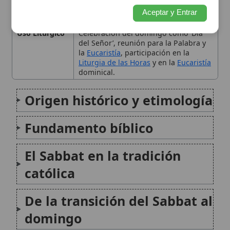
El Sabbat en la tradición
católica
De la transición del Sabbat al
domingo
Significado moral y
espiritual
Observancia práctica en la
vida cristiana
Perspectiva patrística y
magisterial
Conclusión