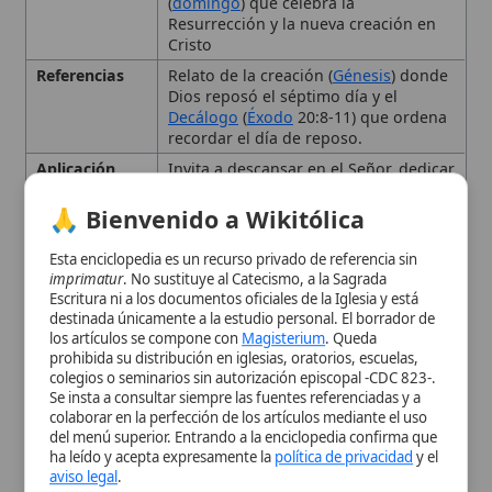
de misericordia
.
Esta enciclopedia es un recurso privado de referencia sin
imprimatur
. No sustituye al Catecismo, a la Sagrada
Interpretación
Patrística
(
San Gregorio Magno
,
San
Escritura ni a los documentos oficiales de la Iglesia y está
Tradicional
Agustín
,
San Ignacio de Antioquía
) y
destinada únicamente a la estudio personal. El borrador de
magisterial (
Concilio de Trento
,
los artículos se compone con
Magisterium
. Queda
Catecismo de la Iglesia Católica
,
prohibida su distribución en iglesias, oratorios, escuelas,
encíclica
Dies Domini de Juan Pablo II,
colegios o seminarios sin autorización episcopal -CDC 823-.
Vaticano
II,
Benedicto XVI
).
Se insta a consultar siempre las fuentes referenciadas y a
Origen
Proviene del hebreo shabbat, que
colaborar en la perfección de los artículos mediante el uso
significa ‘cesación’ o ‘reposo’; práctica
del menú superior. Entrando a la enciclopedia confirma que
ha leído y acepta expresamente la
política de privacidad
y el
presente entre los israelitas antes de
aviso legal
.
la legislación mosaica, con posibles
raíces babilónicas.
Aceptar y Entrar
Tipo
Término teológico
Uso Litúrgico
Celebración del domingo como ‘Día
del Señor’, reunión para la Palabra y
la
Eucaristía
, participación en la
Liturgia de las Horas
y en la
Eucaristía
dominical.
Origen histórico y etimología
Fundamento bíblico