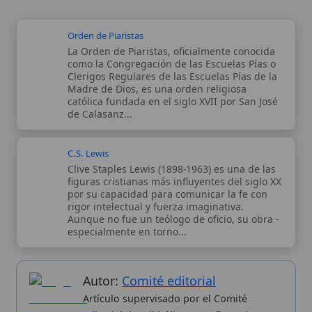
Autor:
Comité editorial
Artículo supervisado por el Comité
editorial de Wikitólica. Las afirmaciones
del artículo están basadas y contrastadas
usando fuentes catolicas: escritos
patrísticos, de santos, artículos
teológicos, documentos históricos, actas
de concilios, encíclicas, fuentes
magisteriales y documentos oficiales de
la Iglesia.
Proceso editorial →
Wikitólica © 2026
. Enciclopedia del patrimonio doctrinal,
histórico y litúrgico de la Iglesia Católica. Parte de la red formativa
de
Curso Católico
,
Buscador Católico
y
Custodio Animae
. Con
analíticas anónimas. Licencia
CC BY-SA
(texto). Editado en
Valencia, España.
ISSN: 3101-7339
. Bajo el patrocinio de San
Carlo Acutis.
Sobre nosotros
Categorias
Proceso editorial
Más visitados
Publicación seriada
Nuevas entradas