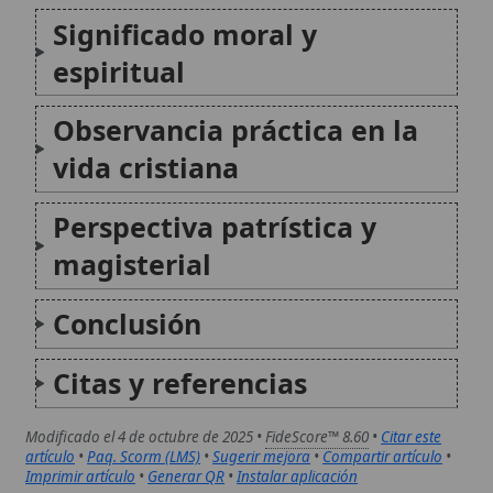
Citas y referencias
Modificado el 4 de octubre de 2025 •
FideScore™ 8.60
•
Citar este
artículo
•
Paq. Scorm (LMS)
•
Sugerir mejora
•
Compartir artículo
•
Imprimir artículo
•
Generar QR
•
Instalar aplicación
Orden de Piaristas
La Orden de Piaristas, oficialmente conocida
como la Congregación de las Escuelas Pías o
Clerigos Regulares de las Escuelas Pías de la
Madre de Dios, es una orden religiosa
católica fundada en el siglo XVII por San José
de Calasanz...
C.S. Lewis
Clive Staples Lewis (1898-1963) es una de las
figuras cristianas más influyentes del siglo XX
por su capacidad para comunicar la fe con
rigor intelectual y fuerza imaginativa.
Aunque no fue un teólogo de oficio, su obra -
especialmente en torno...