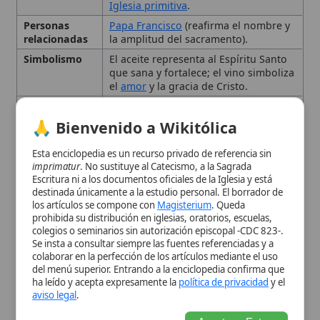
bendecido (óleo del
crisma
),
Rito de la
Unción de los Enfermos
Esta enciclopedia es un recurso privado de referencia sin
Uso Litúrgico
Se administra mediante el rito que
imprimatur
. No sustituye al Catecismo, a la Sagrada
Escritura ni a los documentos oficiales de la Iglesia y está
incluye imposición de manos, unción
destinada únicamente a la estudio personal. El borrador de
con óleo bendecido y oración del
los artículos se compone con
Magisterium
. Queda
sacerdote.
prohibida su distribución en iglesias, oratorios, escuelas,
colegios o seminarios sin autorización episcopal -CDC 823-.
Origen y Fundamentos
Se insta a consultar siempre las fuentes referenciadas y a
colaborar en la perfección de los artículos mediante el uso
Bíblicos
del menú superior. Entrando a la enciclopedia confirma que
ha leído y acepta expresamente la
política de privacidad
y el
aviso legal
.
Propósito y Efectos del
Aceptar y Entrar
Sacramento
¿Quién puede recibirlo y
cuándo?
Ministro del Sacramento
El Rito de la Unción de los