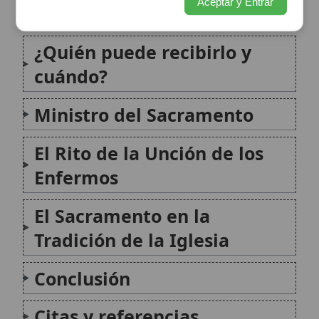
Enfermos
El Sacramento en la
Tradición de la Iglesia
Conclusión
Citas y referencias
Modificado el 25 de septiembre de 2025 •
FideScore™ 9.56
•
Citar
este artículo
Rito de la unción de los enfermos
La Unción de los Enfermos es uno de los siete
sacramentos de la Nueva Ley, instituido por Cristo y
atestiguado en la Epístola de Santiago. Este
sacramento está destinado a aquellos fieles que se
encuentran en peligro de muerte por...