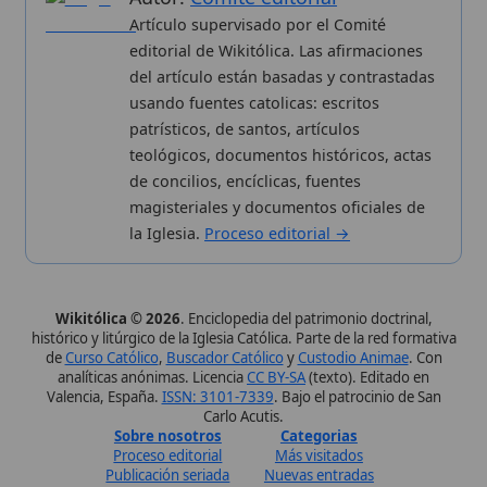
de
Curso Católico
,
Buscador Católico
y
Custodio Animae
. Con
analíticas anónimas. Licencia
CC BY-SA
(texto). Editado en
Valencia, España.
ISSN: 3101-7339
. Bajo el patrocinio de San
Carlo Acutis.
Sobre nosotros
Categorias
Proceso editorial
Más visitados
Publicación seriada
Nuevas entradas
Datos abiertos
Cambios recientes
Estadísticas
Aplicaciones
Aviso legal
Kit de Prensa
Política de privacidad
Widgets para tu web
✦ SÍGUENOS EN
Canal de WhatsApp
Únete · publicación regular
Perfil de Instagram
Síguenos · @wikitolica