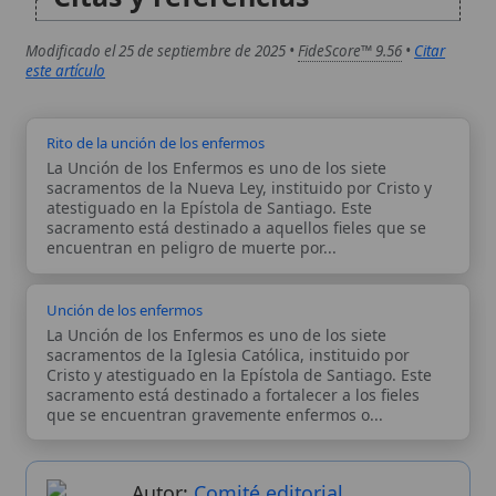
Unción de los enfermos
La Unción de los Enfermos es uno de los siete
sacramentos de la Iglesia Católica, instituido por
Cristo y atestiguado en la Epístola de Santiago. Este
sacramento está destinado a fortalecer a los fieles
que se encuentran gravemente enfermos o...
Autor:
Comité editorial
Artículo supervisado por el Comité
editorial de Wikitólica. Las afirmaciones
del artículo están basadas y contrastadas
usando fuentes catolicas: escritos
patrísticos, de santos, artículos
teológicos, documentos históricos, actas
de concilios, encíclicas, fuentes
magisteriales y documentos oficiales de
la Iglesia.
Proceso editorial →
Wikitólica © 2026
. Enciclopedia del patrimonio doctrinal,
histórico y litúrgico de la Iglesia Católica. Parte de la red formativa