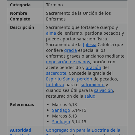
Descripción
Sacramento que fortalece cuerpo y
alma
del enfermo, perdona pecados y
puede aportar sanación física.
Sacramento de la
Iglesia
Católica que
confiere
gracia
especial a los
enfermos graves o ancianos mediante
imposición de manos
, unción con
aceite bendecido y
oración
del
sacerdote
. Concede la gracia del
Espíritu Santo
,
perdón
de pecados,
fortaleza
para el
sufrimiento
y,
cuando sea útil para la
salvación
,
restauración de la
salud
Referencias
Marcos 6,13
Santiago
5,14-15
Marcos 6,13
Santiago
5,14-15
Autoridad
Congregación para la Doctrina de la
Eclesiástica
Fe
reafirma el ministerio exclusivo del
sacerdote.
Contexto
Desarrollado y definido en los
Histórico
concilios de Florencia, Trento y
Vaticano
II, que ampliaron su
aplicación más allá del momento de la
muerte.