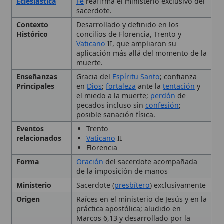
Enseñanzas
Gracia del
Espíritu Santo
; confianza
Principales
en
Dios
;
fortaleza
ante la
tentación
y
el miedo a la muerte;
perdón
de
pecados incluso sin
confesión
;
posible sanación física.
Eventos
Trento
relacionados
Vaticano
II
Florencia
Forma
Oración
del sacerdote acompañada
de la imposición de manos
Ministerio
Sacerdote (
presbítero
) exclusivamente
Origen
Raíces en el ministerio de Jesús y en la
práctica apostólica; aludido en
Marcos 6,13 y desarrollado por la
Iglesia primitiva
.
Personas
Papa Francisco
(reafirma el nombre y
relacionadas
la amplitud del sacramento).
Simbolismo
El aceite representa al Espíritu Santo
que sana y fortalece; el vino simboliza
el
amor
y la gracia de Cristo.
Tipo
Sacramento, Sacramento de curación,
Unción de los Enfermos, Aceite
🙏 Bienvenido a Wikitólica