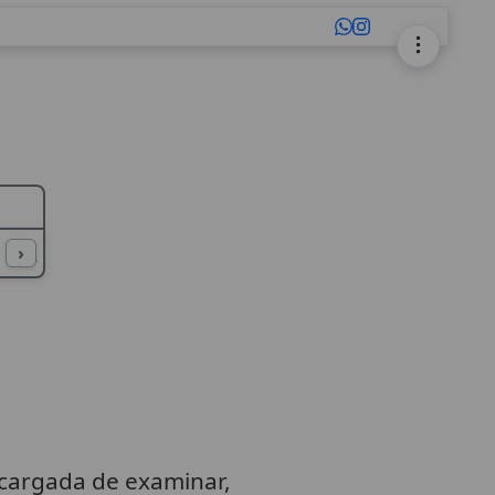
L
M
N
O
P
Q
R
S
T
U
›
ncargada de examinar,