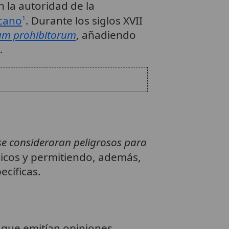
 la autoridad de la
icano
. Durante los siglos XVII
1
rum prohibitorum
, añadiendo
.
se consideraran peligrosos para
licos y permitiendo, además,
ecíficas.
que emitían opiniones