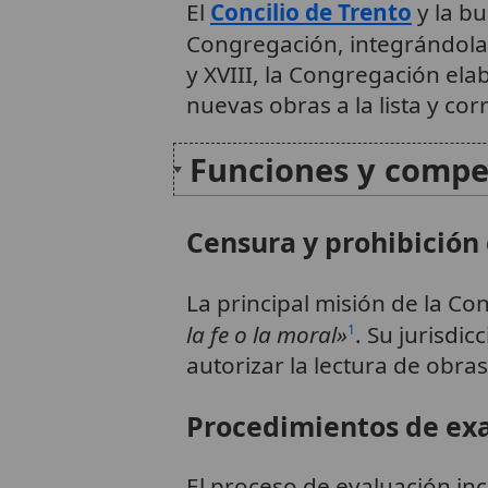
El
Concilio de Trento
y la b
Congregación, integrándola 
y XVIII, la Congregación ela
nuevas obras a la lista y co
Funciones y compe
Censura y prohibición 
La principal misión de la C
la fe o la moral»
. Su jurisdic
1
autorizar la lectura de obra
Procedimientos de e
El proceso de evaluación inc