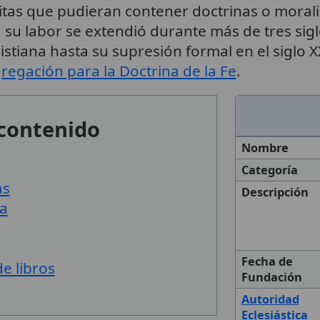
itas que pudieran contener doctrinas o morali
VI, su labor se extendió durante más de tres s
cristiana hasta su supresión formal en el sigl
egación para la Doctrina de la Fe
.
 contenido
Nombre
Categoría
as
Descripción
ra
Fecha de
e libros
Fundación
Autoridad
Eclesiástica