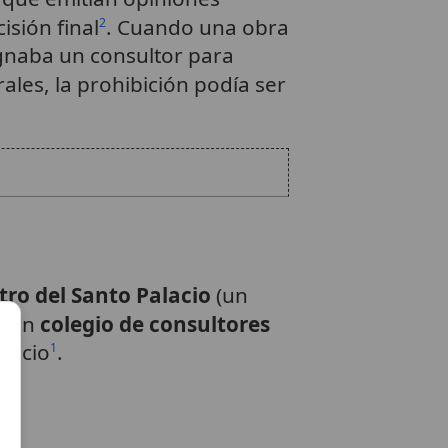
isión final
. Cuando una obra
2
ignaba un consultor para
les, la prohibición podía ser
ro del Santo Palacio
(un
y un
colegio de consultores
juicio
.
1