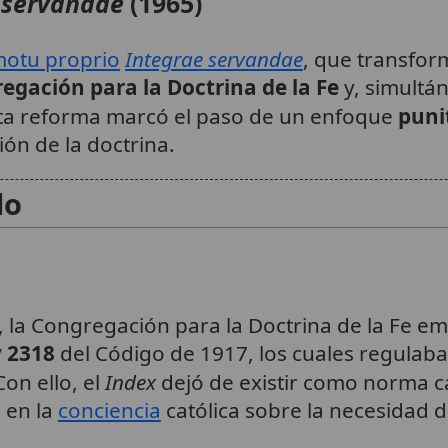
 servandae
(1965)
otu proprio
Integrae servandae
, que transfor
egación para la Doctrina de la Fe
y, simult
sta reforma marcó el paso de un enfoque
puni
ión de la doctrina.
do
, la Congregación para la Doctrina de la Fe em
y 2318
del Código de 1917, los cuales regulaban
Con ello, el
Index
dejó de existir como norma 
 en la
conciencia
católica sobre la necesidad de