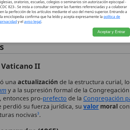
iglesias, oratorios, escuelas, colegios o seminarios sin autorización episcopal -
 Índice funcionaba como una entidad
auxilia
CDC 823-. Se insta a consultar siempre las fuentes referenciadas y a colaborar
nónico y podían derivar en sanciones como la
en la perfección de los artículos mediante el uso del menú superior. Entrando a
la enciclopedia confirma que ha leído y acepta expresamente la
política de
a legislación vigente hasta 1917
. Esta estrech
1
privacidad
y el
aviso legal
.
a década de 1960.
Aceptar y Entrar
s
 Vaticano II
só una
actualización
de la estructura curial, lo
rum
y a la supresión formal de la Congregación 
, entonces pro-
prefecto
de la
Congregación par
 perdió su fuerza jurídica, su
valor
moral
con
cturas nocivas
.
3