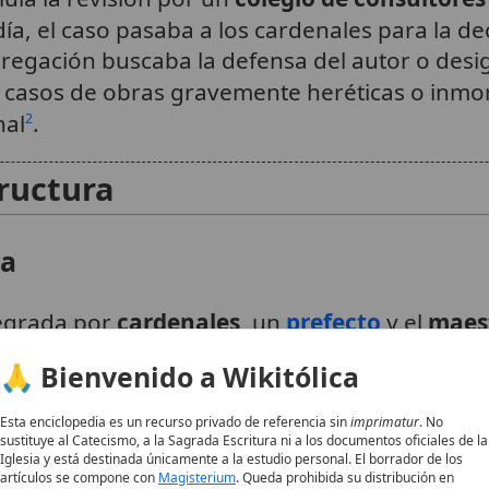
idía, el caso pasaba a los cardenales para la dec
gregación buscaba la defensa del autor o des
n casos de obras gravemente heréticas o inmora
nal
.
2
ructura
ca
tegrada por
cardenales
, un
prefecto
y el
maest
officio
. Además, contaba con un
secretario
1
🙏 Bienvenido a Wikitólica
nes técnicos sobre los libros sometidos a su 
Esta enciclopedia es un recurso privado de referencia sin
imprimatur
. No
Oficio
sustituye al Catecismo, a la Sagrada Escritura ni a los documentos oficiales de la
Iglesia y está destinada únicamente a la estudio personal. El borrador de los
artículos se compone con
Magisterium
. Queda prohibida su distribución en