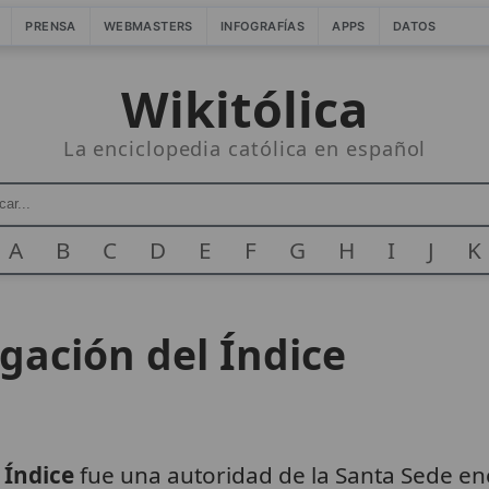
PRENSA
WEBMASTERS
INFOGRAFÍAS
APPS
DATOS
Wikitólica
La enciclopedia católica en español
A
B
C
D
E
F
G
H
I
J
K
ación del Índice
 Índice
fue una autoridad de la Santa Sede e