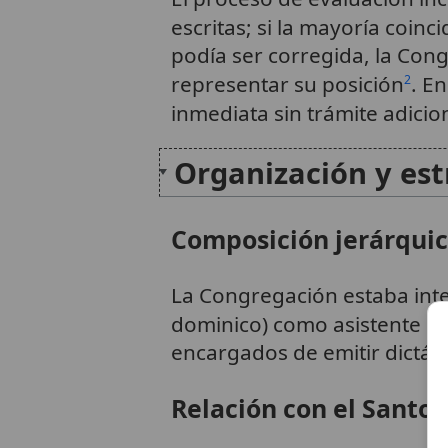
escritas; si la mayoría coinc
podía ser corregida, la Con
representar su posición
. E
2
inmediata sin trámite adicio
Organización y est
Composición jerárqui
La Congregación estaba in
dominico) como asistente ex 
encargados de emitir dictáme
Relación con el Santo 