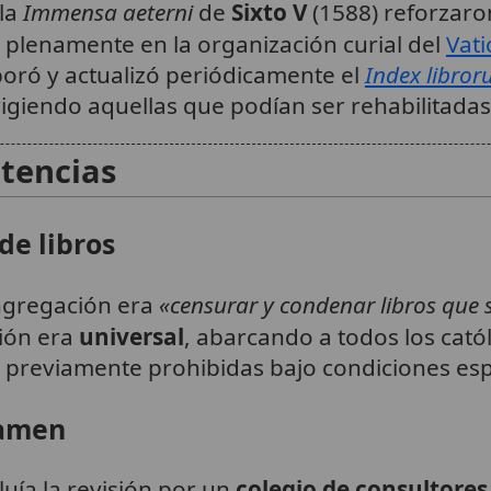
ula
Immensa aeterni
de
Sixto V
(1588) reforzaron
plenamente en la organización curial del
Vat
boró y actualizó periódicamente el
Index libro
rrigiendo aquellas que podían ser rehabilitadas
tencias
de libros
ongregación era
«censurar y condenar libros que 
ción era
universal
, abarcando a todos los cató
s previamente prohibidas bajo condiciones esp
xamen
luía la revisión por un
colegio de consultores