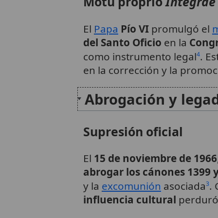
Motu proprio
Integrae
El
Papa
Pío VI
promulgó el
m
del Santo Oficio
en la
Congr
como instrumento legal
. E
4
en la corrección y la promoc
Abrogación y lega
Supresión oficial
El
15 de noviembre de 1966
abrogar los cánones 1399 
y la
excomunión
asociada
. 
3
influencia cultural
perduró