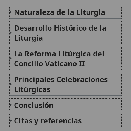
Conclusión
Citas y referencias
Modificado el 25 de septiembre de 2025 •
FideScore™ 8.48
•
Citar
este artículo
Arca sagrada
El término «Arca Sagrada» en la tradición
católica se refiere principalmente a dos
conceptos distintos pero interconectados: el
Arca de la Alianza del Antiguo Testamento y,
por extensión simbólica, a María como el Arca
de la Nueva Alianza, así como...
Basílica de la Sagrada Familia
La Basílica y Templo Expiatorio de la Sagrada
Familia, comúnmente conocida como la
Sagrada Familia, es una monumental basílica
católica en Barcelona, España, diseñada por