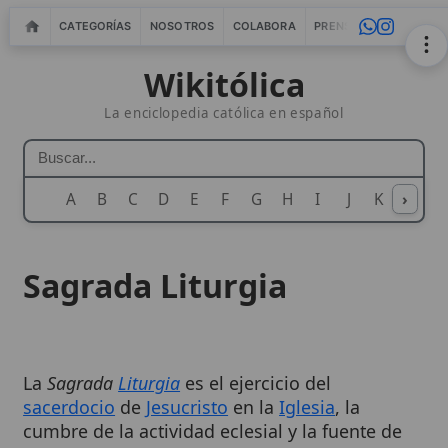
CATEGORÍAS
NOSOTROS
COLABORA
PRENSA
WEBMASTERS
IN
Wikitólica
La enciclopedia católica en español
A
B
C
D
E
F
G
H
I
J
K
›
L
M
N
Sagrada Liturgia
La
Sagrada
Liturgia
es el ejercicio del
sacerdocio
de
Jesucristo
en la
Iglesia
, la
cumbre de la actividad eclesial y la fuente de
toda su fuerza. A través de ella,
Dios
es
glorificado y los fieles son santificados,