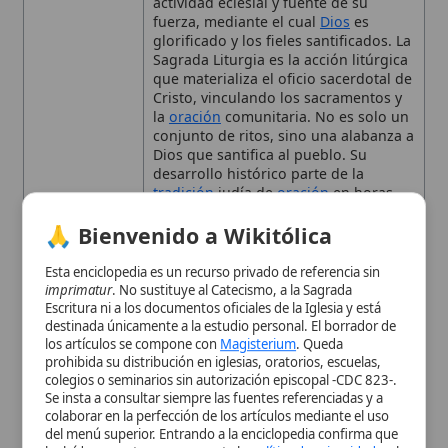
diurnos y nocturnos, y se renueva con
🙏 Bienvenido a Wikitólica
la reforma del
Concilio Vaticano II
mediante la
constitución
Esta enciclopedia es un recurso privado de referencia sin
Sacrosanctum Concilium
,
imprimatur
. No sustituye al Catecismo, a la Sagrada
introduciendo el uso de
lenguas
Escritura ni a los documentos oficiales de la Iglesia y está
vernáculas
y el nuevo
Misal Romano
destinada únicamente a la estudio personal. El borrador de
(
Novus Ordo Missae
). Las principales
los artículos se compone con
Magisterium
. Queda
prohibida su distribución en iglesias, oratorios, escuelas,
celebraciones son la Misa (
Liturgia
colegios o seminarios sin autorización episcopal -CDC 823-.
Eucarística
) y la Liturgia de las Horas
Se insta a consultar siempre las fuentes referenciadas y a
(
Oficio Divino
)
colaborar en la perfección de los artículos mediante el uso
Referencias
Sacrosanctum Concilium
,
Novus Ordo
del menú superior. Entrando a la enciclopedia confirma que
Missae
,
Misal Romano
, Liturgia de las
ha leído y acepta expresamente la
política de privacidad
y el
Horas revisada.
aviso legal
.
Autoridad
Concilio Vaticano II;
Papa Celestino I
;
Aceptar y Entrar
Eclesiástica
Papa Pablo VI
Contexto
Raíces en la oración judía; adopción
Histórico
por la
Iglesia primitiva
; estructuración
de los Oficios en los siglos IV-V;
reforma conciliar tras el Concilio
Vaticano II (1962-1965).
Importancia
Corazón palpitante de la vida de la
Iglesia, medio principal de
culto
a
Dios y de
santificación
de los fieles.
Tema
Naturaleza, desarrollo histórico y