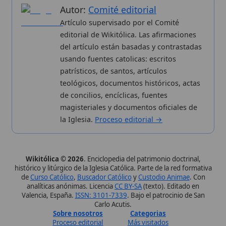
Carlo Acutis.
Sobre nosotros
Categorias
Proceso editorial
Más visitados
Publicación seriada
Nuevas entradas
Datos abiertos
Cambios recientes
Estadísticas
Aplicaciones
Aviso legal
Kit de Prensa
Política de privacidad
Widgets para tu web
✦ SÍGUENOS EN
Canal de WhatsApp
Únete · publicación regular
Perfil de Instagram
Síguenos · @wikitolica