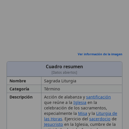
Ver información de la imagen
Cuadro resumen
[Datos abiertos]
Nombre
Sagrada Liturgia
Categoría
Término
Descripción
Acción de alabanza y
santificación
que reúne a la
Iglesia
en la
celebración de los sacramentos,
especialmente la
Misa
y la
Liturgia de
las Horas
. Ejercicio del
sacerdocio
de
Jesucristo
en la Iglesia, cumbre de la
actividad eclesial y fuente de su
fuerza, mediante el cual
Dios
es
glorificado y los fieles santificados. La
Sagrada Liturgia es la acción litúrgica
que materializa el oficio sacerdotal de
Cristo, vinculando los sacramentos y
la
oración
comunitaria. No es solo un
conjunto de ritos, sino una alabanza a
Dios que santifica al pueblo. Su
desarrollo histórico parte de la
tradición
judía de
oración
en horas
fijas, evoluciona en los Oficios