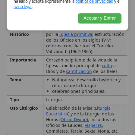
reforma de la liturgia
celebraciones principales.
Tipo
Liturgia
Uso Litúrgico
Celebración de la Misa (
Liturgia
Eucarística
) y de la Liturgia de las
Horas (
Oficio Divino
), incluidos los
Oficios de Laudes,
Vísperas
,
Completas, Tercia, Sexta, Nona, etc.
Naturaleza de la Liturgia
Desarrollo Histórico de la
Liturgia
La Reforma Litúrgica del
Concilio Vaticano II
Principales Celebraciones
Litúrgicas