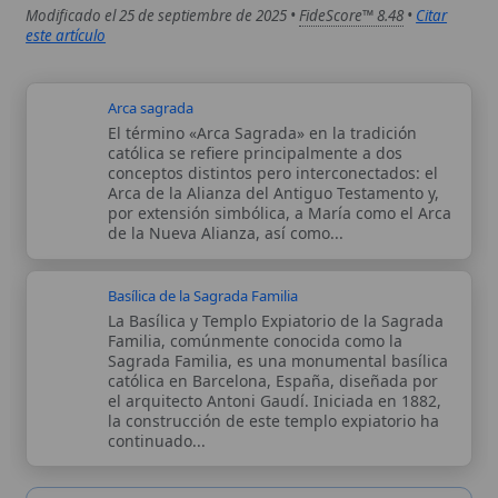
el arquitecto Antoni Gaudí. Iniciada en 1882,
la construcción de este templo expiatorio ha
continuado...
Autor:
Comité editorial
Artículo supervisado por el Comité
editorial de Wikitólica. Las afirmaciones
del artículo están basadas y contrastadas
usando fuentes catolicas: escritos
patrísticos, de santos, artículos
teológicos, documentos históricos, actas
de concilios, encíclicas, fuentes
magisteriales y documentos oficiales de
la Iglesia.
Proceso editorial →
Wikitólica © 2026
. Enciclopedia del patrimonio doctrinal,
histórico y litúrgico de la Iglesia Católica. Parte de la red formativa
de
Curso Católico
,
Buscador Católico
y
Custodio Animae
. Con
analíticas anónimas. Licencia
CC BY-SA
(texto). Editado en
Valencia, España.
ISSN: 3101-7339
. Bajo el patrocinio de San