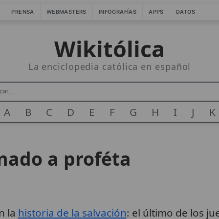
PRENSA
WEBMASTERS
INFOGRAFÍAS
APPS
DATOS
Wikitólica
La enciclopedia católica en español
A
B
C
D
E
F
G
H
I
J
K
mado a proféta
n la
historia de la salvación
: el último de los j