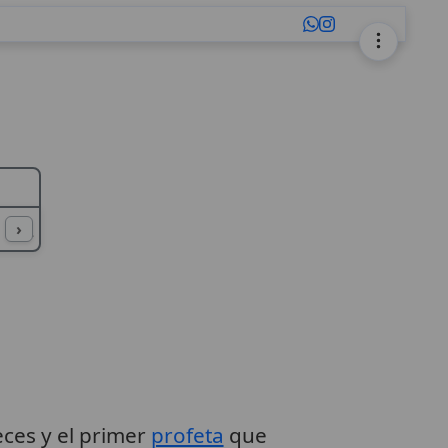
L
M
N
O
P
Q
R
S
T
U
›
ueces y el primer
profeta
que