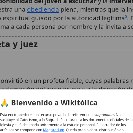
ponibilidad del joven a escuchar
y la
interve
estra una
obediencia
plena, mientras que la ins
espiritual guiado por la autoridad legítima
. 
5
lama a cada persona por nombre y la invita a se
ta y juez
onvirtió en un profeta fiable, cuyas palabras
roclamación del juicio divino y a la dirección 
los filisteos y la preservación del
arca
. La
Sir
7
🙏 Bienvenido a Wikitólica
el Señor y juez del pueblo»
.
8
Esta enciclopedia es un recurso privado de referencia sin
imprimatur
. No
sustituye al Catecismo, a la Sagrada Escritura ni a los documentos oficiales de la
ción al reinado
Iglesia y está destinada únicamente a la estudio personal. El borrador de los
artículos se compone con
Magisterium
. Queda prohibida su distribución en