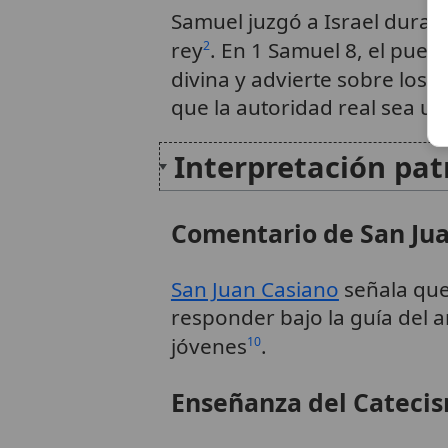
Samuel juzgó a Israel durant
rey
. En 1 Samuel 8, el pueb
2
divina y advierte sobre los
que la autoridad real sea u
Interpretación patr
Comentario de San Ju
San Juan Casiano
señala que
responder bajo la guía del a
jóvenes
.
10
Enseñanza del Cateci