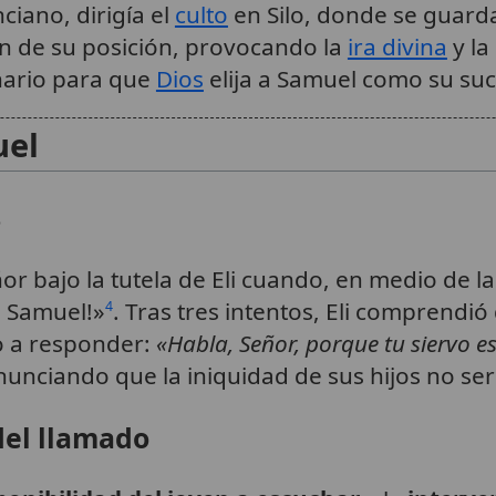
ciano, dirigía el
culto
en Silo, donde se guard
on de su posición, provocando la
ira divina
y la
enario para que
Dios
elija a Samuel como su su
uel
3
ñor bajo la tutela de Eli cuando, en medio de 
, Samuel!»
. Tras tres intentos, Eli comprendi
4
o a responder:
«Habla, Señor, porque tu siervo e
 anunciando que la iniquidad de sus hijos no se
del llamado