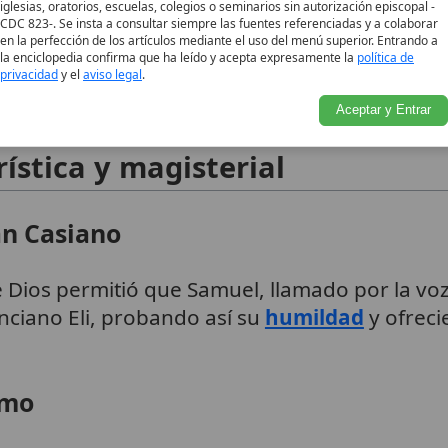
iglesias, oratorios, escuelas, colegios o seminarios sin autorización episcopal -
e toda su vida, pero también atendió la petic
CDC 823-. Se insta a consultar siempre las fuentes referenciadas y a colaborar
en la perfección de los artículos mediante el uso del menú superior. Entrando a
lo solicita un monarca; Samuel, aunque reticen
la enciclopedia confirma que ha leído y acepta expresamente la
política de
 peligros del poder humano
. Más tarde, unge 
2
privacidad
y el
aviso legal
.
na
investidura divina
.
9
Aceptar y Entrar
ística y magisterial
an Casiano
 Dios permitió que Samuel, llamado por la voz
nciano Eli, probando así su
humildad
y ofreci
smo