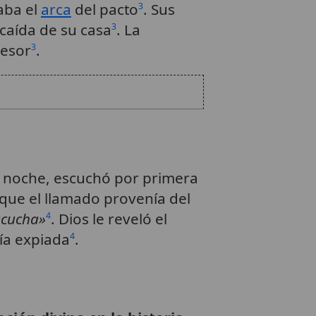
aba el
arca
del pacto
. Sus
3
 caída de su casa
. La
3
cesor
.
3
la noche, escuchó por primera
ó que el llamado provenía del
scucha»
. Dios le reveló el
4
ría expiada
.
4