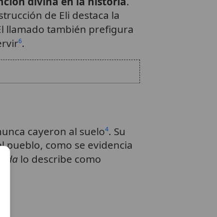
nción divina en la historia
.
trucción de Eli destaca la
El llamado también prefigura
rvir
.
6
 nunca cayeron al suelo
. Su
4
del pueblo, como se evidencia
ácida
lo describe como