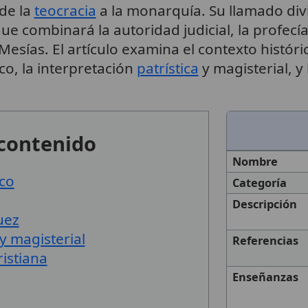
de la
teocracia
a la monarquía. Su llamado div
ue combinará la autoridad judicial, la profecía
sías. El artículo examina el contexto histórico
co, la interpretación
patrística
y magisterial, y 
 contenido
Nombre
ico
Categoría
Descripción
uez
 y magisterial
Referencias
ristiana
Enseñanzas