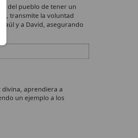
ión del pueblo de tener un
te, transmite la voluntad
a Saúl y a David, asegurando
 divina, aprendiera a
endo un ejemplo a los