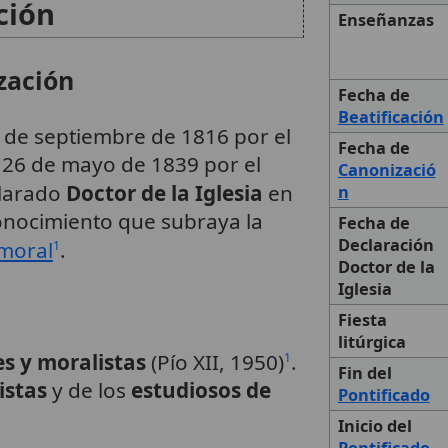
ción
Enseñanzas
zación
Fecha de
Beatificación
5 de septiembre de 1816 por el
Fecha de
 26 de mayo de 1839 por el
Canonizació
clarado
Doctor de la Iglesia
en
n
onocimiento que subraya la
Fecha de
Declaración
moral
.
1
Doctor de la
Iglesia
Fiesta
litúrgica
es y moralistas
(Pío XII, 1950)
.
1
Fin del
istas
y de los
estudiosos de
Pontificado
Inicio del
Pontificado