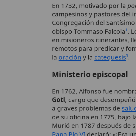
En 1732, motivado por la
pob
campesinos y pastores del in
Congregación del Santísimo R
obispo Tommaso Falcoia
. 
1
en misioneros itinerantes, 
remotos para predicar y fo
la
oración
y la
catequesis
.
3
Ministerio episcopal
En 1762, Alfonso fue nomb
Goti
, cargo que desempeñó 
a graves problemas de
salu
de su oficina en 1775, bajo 
Murió en 1787 después de suf
Papa Pío VI
declaró: «¡Era u