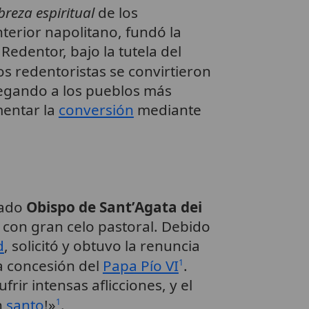
reza espiritual
de los
terior napolitano, fundó la
edentor, bajo la tutela del
Los redentoristas se convirtieron
llegando a los pueblos más
mentar la
conversión
mediante
rado
Obispo de Sant’Agata dei
con gran celo pastoral. Debido
d
, solicitó y obtuvo la renuncia
la concesión del
Papa Pío VI
.
1
rir intensas aflicciones, y el
n
santo
!»
.
1