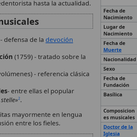
dentorista hasta la actualidad.
Fecha de
Nacimiento
musicales
Lugar de
Nacimiento
 - defensa de la
devoción
Fecha de
Muerte
ación
(1759) - tratado sobre la
Nacionalidad
Sexo
volúmenes) - referencia clásica
Fecha de
Fundación
les
- entre ellas el popular
Basílica
 stelle»
.
2
Composicion
ritas mayormente en lengua
es musicales
sión entre los fieles.
Doctor de la
Iglesia