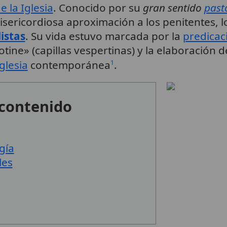
e la Iglesia
. Conocido por su
gran sentido
past
ericordiosa aproximación a los penitentes, lo q
istas
. Su vida estuvo marcada por la
predicac
tine» (capillas vespertinas) y la elaboración 
glesia
contemporánea
.
1
 contenido
gía
les