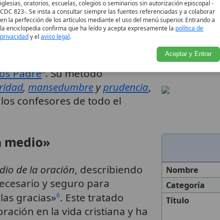
ón
iglesias, oratorios, escuelas, colegios o seminarios sin autorización episcopal -
CDC 823-. Se insta a consultar siempre las fuentes referenciadas y a colaborar
en la perfección de los artículos mediante el uso del menú superior. Entrando a
la enciclopedia confirma que ha leído y acepta expresamente la
política de
rdote
debe juzgar «según la
privacidad
y el
aviso legal
.
iencias», acompañando al
Aceptar y Entrar
mor
para que experimente el
os Padre
. Su método
5
ridad
,
mansedumbre
y
prudencia
,
los confesores de todo el
n medio»
dio de la oración
, describiendo
Nombre
ecesario y seguro para
Categoría
las gracias»
. Este tratado
6
Título
oración en la vida cristiana y ha