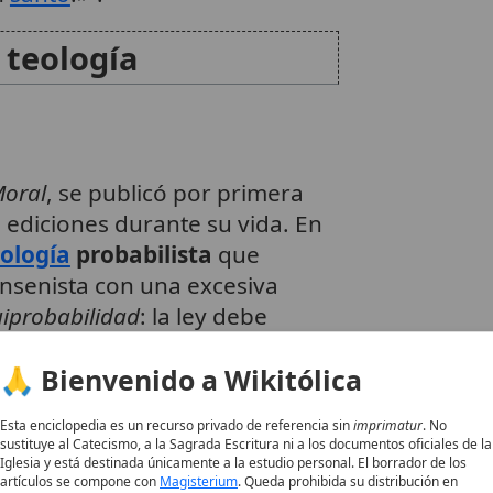
 teología
Moral
, se publicó por primera
 ediciones durante su vida. En
eología
probabilista
que
ansenista con una excesiva
iprobabilidad
: la ley debe
ión libertadora sea casi tan
🙏 Bienvenido a Wikitólica
pone
. Esta postura buscaba
4
 culpa, resaltando la
Esta enciclopedia es un recurso privado de referencia sin
imprimatur
. No
sustituye al Catecismo, a la Sagrada Escritura ni a los documentos oficiales de la
Iglesia y está destinada únicamente a la estudio personal. El borrador de los
artículos se compone con
Magisterium
. Queda prohibida su distribución en