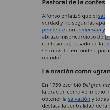
Pastoral de la confesi
Alfonso enfatizó que el
sace
verdad y no según las apar
penitente
con
compasión
y
a
abrazo misericordioso de
Di
confesional, basado en la
ca
se convirtió en modelo para 
mundo
.
5
La oración como «gra
En 1759 escribió
Del gran me
la oración como «el medio n
obtener la
salvación
y todas 
destaca la centralidad de la 