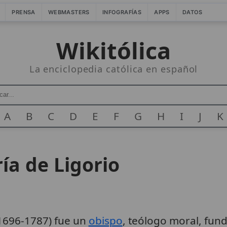
PRENSA
WEBMASTERS
INFOGRAFÍAS
APPS
DATOS
Wikitólica
La enciclopedia católica en español
A
B
C
D
E
F
G
H
I
J
K
ía de Ligorio
(1696-1787) fue un
obispo
, teólogo moral, fun