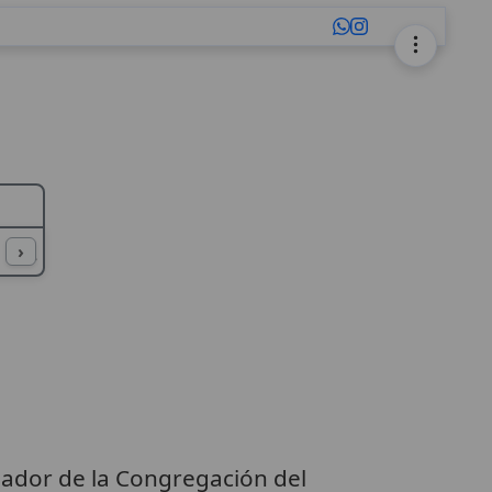
L
M
N
O
P
Q
R
S
T
U
›
dador de la Congregación del