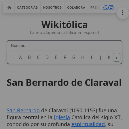
CATEGORÍAS
NOSOTROS
COLABORA
PRENSA
WEBMASTERS
IN
Wikitólica
La enciclopedia católica en español
A
B
C
D
E
F
G
H
I
J
K
›
L
M
N
San Bernardo de Claraval
San Bernardo
de Claraval (1090-1153) fue una
figura central en la
Iglesia
Católica del siglo XII,
conocido por su profunda
espiritualidad
, su
elocuencia y su influencia en la vida
monástica, teológica y
política
de su tiempo.