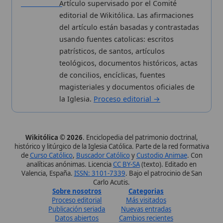
Publicación seriada
Nuevas entradas
Datos abiertos
Cambios recientes
Estadísticas
Aplicaciones
Aviso legal
Kit de Prensa
Política de privacidad
Widgets para tu web
✦ SÍGUENOS EN
Canal de WhatsApp
Únete · publicación regular
Perfil de Instagram
Síguenos · @wikitolica