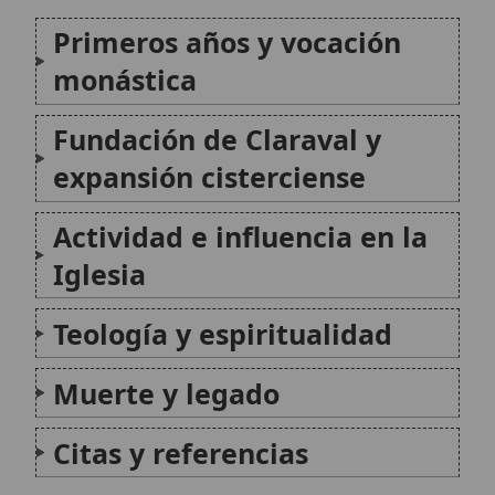
Muerte y legado
Citas y referencias
Modificado el 25 de septiembre de 2025 •
FideScore™ 9.15
•
Citar
este artículo
San Bernardo de Clairvaux
San Bernardo de Claraval (c. 1090-1091 - 21
de agosto de 1153) fue monje cisterciense,
abad de Claraval, reformador de la vida
monástica y gran escritor espiritual. Su obra
teológica y su predicación marcaron el paso
del siglo XII, y...
San Bernardo de Menthon
San Bernardo de Menthon, también conocido
como San Bernardo de Aosta, fue un
canónigo regular y arcediano de Aosta, cuya
vida y obra en el siglo XI dejaron una huella
indeleble en la historia de los Alpes y de la...