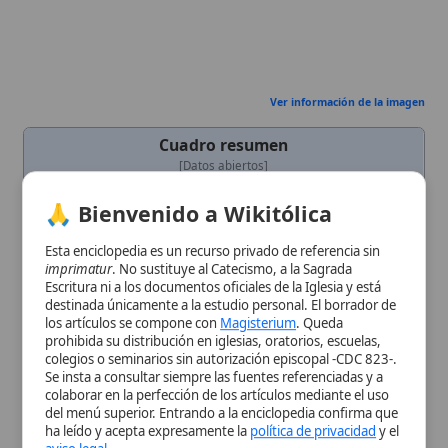
Nombre
Bernardo de Claraval
Esta enciclopedia es un recurso privado de referencia sin
Completo
imprimatur
. No sustituye al Catecismo, a la Sagrada
Escritura ni a los documentos oficiales de la Iglesia y está
Título
Doctor de la Iglesia
destinada únicamente a la estudio personal. El borrador de
los artículos se compone con
Magisterium
. Queda
Cargo
Abad
de Claraval
prohibida su distribución en iglesias, oratorios, escuelas,
Eclesiástico
colegios o seminarios sin autorización episcopal -CDC 823-.
Fecha de
1090
Se insta a consultar siempre las fuentes referenciadas y a
Nacimiento
colaborar en la perfección de los artículos mediante el uso
del menú superior. Entrando a la enciclopedia confirma que
Lugar de
Fontaines, Borgoña, Francia
ha leído y acepta expresamente la
política de privacidad
y el
Nacimiento
aviso legal
.
Fecha de
1153-08-20
Muerte
Aceptar y Entrar
Nacionalidad
Francés
Sexo
Masculino
Lugar de
Valle de Ajenjo (Clairvaux),
diócesis de
Fundación
Langres
, Champaña, Francia
Canonización
18 de enero de 1174
Edad al Morir
63
Fecha de
1830
Declaración
Doctor de la