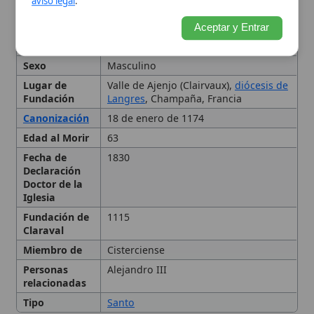
Iglesia
Fundación de
1115
Claraval
Miembro de
Cisterciense
Personas
Alejandro III
relacionadas
Tipo
Santo
Primeros años y vocación
monástica
Fundación de Claraval y
expansión cisterciense
Actividad e influencia en la
Iglesia
Teología y espiritualidad