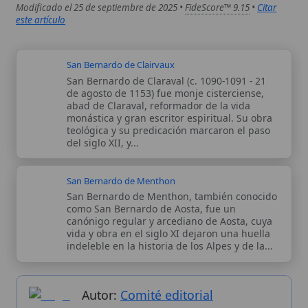
Autor:
Comité editorial
Artículo supervisado por el Comité
editorial de Wikitólica. Las afirmaciones
del artículo están basadas y contrastadas
usando fuentes catolicas: escritos
patrísticos, de santos, artículos
teológicos, documentos históricos, actas
de concilios, encíclicas, fuentes
magisteriales y documentos oficiales de
la Iglesia.
Proceso editorial →
Wikitólica © 2026
. Enciclopedia del patrimonio doctrinal,
histórico y litúrgico de la Iglesia Católica. Parte de la red formativa
de
Curso Católico
,
Buscador Católico
y
Custodio Animae
. Con
analíticas anónimas. Licencia
CC BY-SA
(texto). Editado en
Valencia, España.
ISSN: 3101-7339
. Bajo el patrocinio de San
Carlo Acutis.
Sobre nosotros
Categorias
Proceso editorial
Más visitados