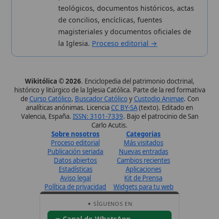
Valencia, España.
ISSN: 3101-7339
. Bajo el patrocinio de San
Carlo Acutis.
Sobre nosotros
Categorias
Proceso editorial
Más visitados
Publicación seriada
Nuevas entradas
Datos abiertos
Cambios recientes
Estadísticas
Aplicaciones
Aviso legal
Kit de Prensa
Política de privacidad
Widgets para tu web
✦ SÍGUENOS EN
Canal de WhatsApp
Únete · publicación regular
Perfil de Instagram
Síguenos · @wikitolica