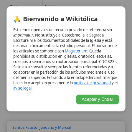
Escritura ni a los documentos oficiales de la Iglesia y está
Otros Santos Llamados
destinada únicamente a la estudio personal. El borrador de
los artículos se compone con
Magisterium
. Queda
Fausto o Faustino
prohibida su distribución en iglesias, oratorios, escuelas,
colegios o seminarios sin autorización episcopal -CDC 823-.
Se insta a consultar siempre las fuentes referenciadas y a
Conclusión
colaborar en la perfección de los artículos mediante el uso
del menú superior. Entrando a la enciclopedia confirma que
ha leído y acepta expresamente la
política de privacidad
y el
Citas y referencias
aviso legal
.
Aceptar y Entrar
Modificado el 26 de septiembre de 2025 •
FideScore™ 7.72
•
Citar
este artículo
Santos Fausto, Januario y Marcial
Los santos Fausto, Januario y Marcial forman un
grupo de mártires cristianos venerado
tradicionalmente en Córdoba durante la Antigüedad
tardía. La tradición los presenta como testigos de la
fe cristiana que padecieron el martirio por medio del
fuego, aunque los...
Situaciones conyugales irregulares
Las situaciones conyugales irregulares se refieren, en