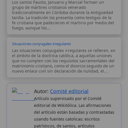
el ámbito de la doctrina católica, a aquellas uniones
que no cumplen con los requisitos sacramentales del
matrimonio cristiano, como el divorcio seguido de un
nuevo enlace civil sin declaración de nulidad, el...
Autor:
Comité editorial
Artículo supervisado por el Comité
editorial de Wikitólica. Las afirmaciones
del artículo están basadas y contrastadas
usando fuentes catolicas: escritos
patrísticos, de santos, artículos
teológicos, documentos históricos, actas
de concilios, encíclicas, fuentes
magisteriales y documentos oficiales de
la Iglesia.
Proceso editorial →
Wikitólica © 2026
. Enciclopedia del patrimonio doctrinal,
histórico y litúrgico de la Iglesia Católica. Parte de la red formativa
de
Curso Católico
,
Buscador Católico
y
Custodio Animae
. Con
analíticas anónimas. Licencia
CC BY-SA
(texto). Editado en