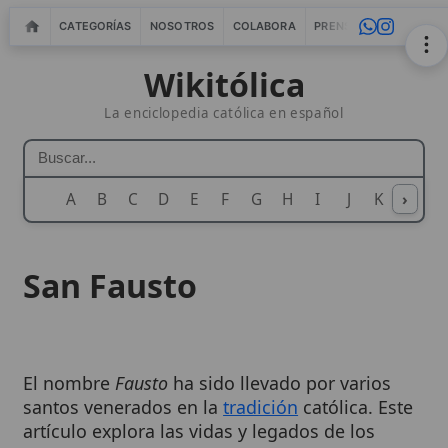
CATEGORÍAS
NOSOTROS
COLABORA
PRENSA
WEBMASTERS
IN
Wikitólica
La enciclopedia católica en español
A
B
C
D
E
F
G
H
I
J
K
›
L
M
N
San Fausto
El nombre
Fausto
ha sido llevado por varios
santos venerados en la
tradición
católica. Este
artículo explora las vidas y legados de los
santos más prominentes conocidos como
Fausto, incluyendo a San Fausto de Riez, los