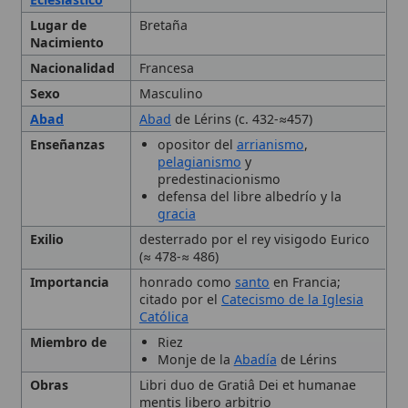
Sexo
Masculino
Abad
Abad
de Lérins (c. 432-≈457)
Enseñanzas
opositor del
arrianismo
,
pelagianismo
y
predestinacionismo
defensa del libre albedrío y la
gracia
Exilio
desterrado por el rey visigodo Eurico
(≈ 478-≈ 486)
Importancia
honrado como
santo
en Francia;
citado por el
Catecismo de la Iglesia
Católica
Miembro de
Riez
Monje de la
Abadía
de Lérins
Obras
Libri duo de Gratiâ Dei et humanae
mentis libero arbitrio
Tipo
Santo
Virtudes
piedad
,
ascetismo
,
predicación
🙏 Bienvenido a Wikitólica
San Fausto de Riez
Esta enciclopedia es un recurso privado de referencia sin
imprimatur
. No sustituye al Catecismo, a la Sagrada