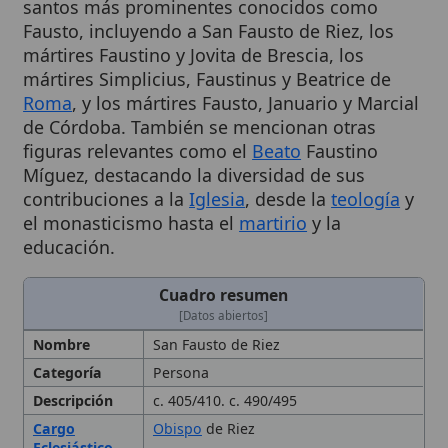
mártires Faustino y Jovita de Brescia, los
mártires Simplicius, Faustinus y Beatrice de
Roma
, y los mártires Fausto, Januario y Marcial
de Córdoba. También se mencionan otras
figuras relevantes como el
Beato
Faustino
Míguez, destacando la diversidad de sus
contribuciones a la
Iglesia
, desde la
teología
y
el monasticismo hasta el
martirio
y la
educación.
Cuadro resumen
[Datos abiertos]
Nombre
San Fausto de Riez
Categoría
Persona
Descripción
c. 405/410. c. 490/495
Cargo
Obispo
de Riez
Eclesiástico
Lugar de
Bretaña
Nacimiento
Nacionalidad
Francesa