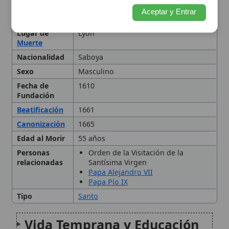
Edad al Morir
55 años
Personas
Orden de la Visitación de la
relacionadas
Santísima Virgen
Papa Alejandro VII
Papa Pío IX
Tipo
Santo
Vida Temprana y Educación
Sacerdocio y Episcopado
Obras Literarias y
Espiritualidad
Fundación de la Orden de la
Visitación
Muerte y Canonización