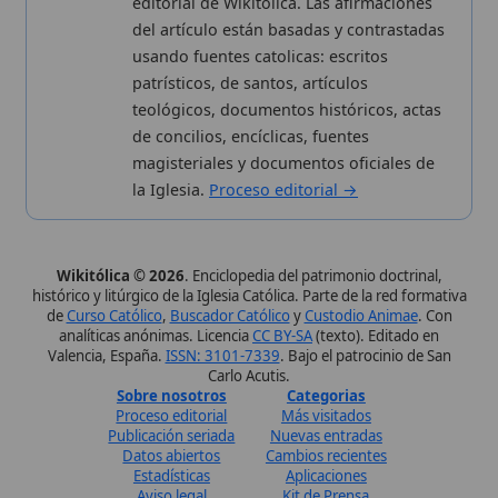
Datos abiertos
Cambios recientes
Estadísticas
Aplicaciones
Aviso legal
Kit de Prensa
Política de privacidad
Widgets para tu web
✦ SÍGUENOS EN
Canal de WhatsApp
Únete · publicación regular
Perfil de Instagram
Síguenos · @wikitolica