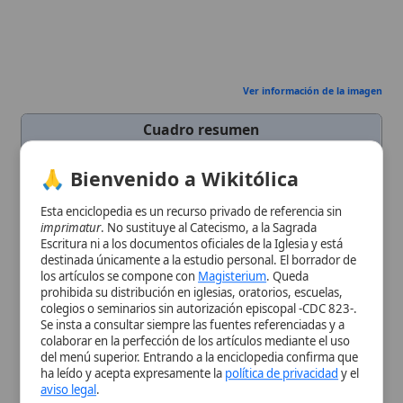
Esta enciclopedia es un recurso privado de referencia sin
Nombre
Francisco de Sales
imprimatur
. No sustituye al Catecismo, a la Sagrada
Completo
Escritura ni a los documentos oficiales de la Iglesia y está
destinada únicamente a la estudio personal. El borrador de
Título
Doctor de la Iglesia
los artículos se compone con
Magisterium
. Queda
Cargo
Obispo
de Ginebra
prohibida su distribución en iglesias, oratorios, escuelas,
Eclesiástico
colegios o seminarios sin autorización episcopal -CDC 823-.
Se insta a consultar siempre las fuentes referenciadas y a
Fecha de
1567-08-21
colaborar en la perfección de los artículos mediante el uso
Nacimiento
del menú superior. Entrando a la enciclopedia confirma que
ha leído y acepta expresamente la
política de privacidad
y el
Lugar de
Thorens, Ducado de Saboya
aviso legal
.
Nacimiento
Fecha de
1622-12-28
Aceptar y Entrar
Muerte
Lugar de
Lyon
Muerte
Nacionalidad
Saboya
Sexo
Masculino
Fecha de
1610
Fundación
Beatificación
1661
Canonización
1665