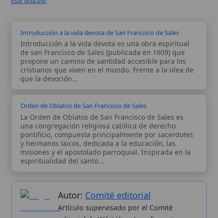
Autor:
Comité editorial
Artículo supervisado por el Comité
editorial de Wikitólica. Las afirmaciones
del artículo están basadas y contrastadas
usando fuentes catolicas: escritos
patrísticos, de santos, artículos
teológicos, documentos históricos, actas
de concilios, encíclicas, fuentes
magisteriales y documentos oficiales de
la Iglesia.
Proceso editorial →
Wikitólica © 2026
. Enciclopedia del patrimonio doctrinal,
histórico y litúrgico de la Iglesia Católica. Parte de la red formativa
de
Curso Católico
,
Buscador Católico
y
Custodio Animae
. Con
analíticas anónimas. Licencia
CC BY-SA
(texto). Editado en
Valencia, España.
ISSN: 3101-7339
. Bajo el patrocinio de San
Carlo Acutis.
Sobre nosotros
Categorias
Proceso editorial
Más visitados
Publicación seriada
Nuevas entradas