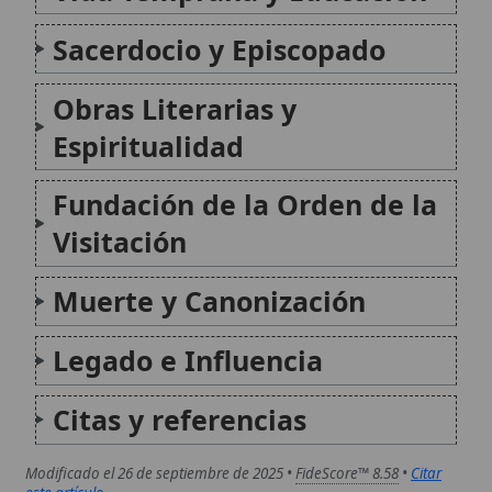
Legado e Influencia
Citas y referencias
Modificado el 26 de septiembre de 2025 •
FideScore™ 8.58
•
Citar
este artículo
Introducción a la vida devota de San Francisco de Sales
Introducción a la vida devota es una obra espiritual
de san Francisco de Sales (publicada en 1609) que
propone un camino de santidad accesible para los
cristianos que viven en el mundo. Frente a la idea de
que la devoción...
Orden de Oblatos de San Francisco de Sales
La Orden de Oblatos de San Francisco de Sales es
una congregación religiosa católica de derecho
pontificio, compuesta principalmente por sacerdotes
y hermanos laicos, dedicada a la educación, las
misiones y el apostolado parroquial. Inspirada en la
espiritualidad del santo...