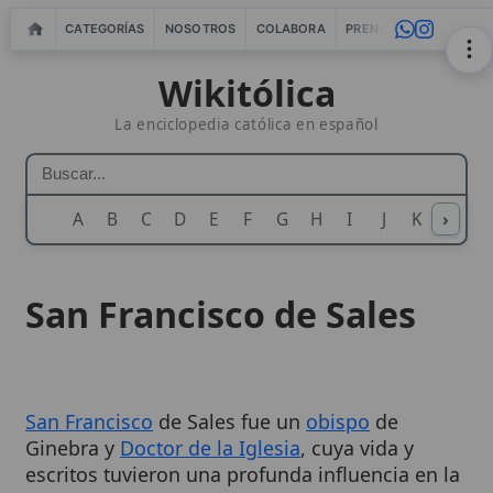
CATEGORÍAS
NOSOTROS
COLABORA
PRENSA
WEBMASTERS
IN
Wikitólica
La enciclopedia católica en español
A
B
C
D
E
F
G
H
I
J
K
›
L
M
N
San Francisco de Sales
San Francisco
de Sales fue un
obispo
de
Ginebra y
Doctor de la Iglesia
, cuya vida y
escritos tuvieron una profunda influencia en la
espiritualidad
católica, especialmente en la
promoción de la
santidad
para todos los