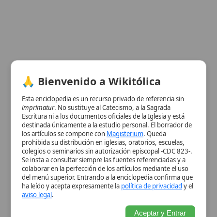
Escritura ni a los documentos oficiales de la Iglesia y está
destinada únicamente a la estudio personal. El borrador de
los artículos se compone con
Magisterium
. Queda
Ver información de la imagen
prohibida su distribución en iglesias, oratorios, escuelas,
colegios o seminarios sin autorización episcopal -CDC 823-.
Cuadro resumen
Se insta a consultar siempre las fuentes referenciadas y a
[Datos abiertos]
colaborar en la perfección de los artículos mediante el uso
del menú superior. Entrando a la enciclopedia confirma que
Nombre
Hermenegildo
ha leído y acepta expresamente la
política de privacidad
y el
Categoría
Persona
aviso legal
.
Nombre
San Hermenegildo
Aceptar y Entrar
Completo
Descripción
Invocado por quienes buscan
coraje
ante la persecución, especialmente en
Sevilla
Título
Príncipe visigodo, Mártir
Fecha de
585
Muerte
Lugar de
Sevilla
Muerte
Contexto
Reino visigodo de Hispania, conflicto
Histórico
arriano-católico
Enseñanzas
Invocado por quienes buscan
coraje