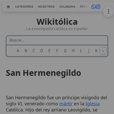
CATEGORÍAS
NOSOTROS
COLABORA
PRENSA
WEBMASTERS
IN
Wikitólica
La enciclopedia católica en español
A
B
C
D
E
F
G
H
I
J
K
›
L
M
N
San Hermenegildo
San Hermenegildo fue un príncipe visigodo del
siglo VI, venerado como
mártir
en la
Iglesia
Católica. Hijo del rey arriano Leovigildo, se
convirtió al
catolicismo
, influenciado por su
esposa Ingunda y
San Leandro
de Sevilla. Su