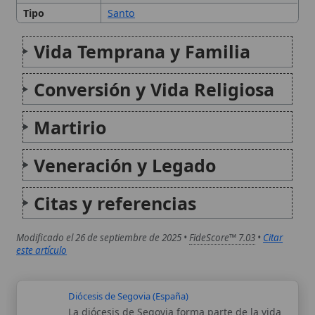
Modificado el 26 de septiembre de 2025 •
FideScore™ 7.03
•
Citar
este artículo
Diócesis de Segovia (España)
La diócesis de Segovia forma parte de la vida
eclesial del centro de España y articula, en un
territorio amplio, la misión pastoral, la
educación en clave cristiana y la acción
caritativa. Su historia arranca con raíces
antiguas vinculadas a...
San José de Leonisa
San José de Leonessa (en ocasiones escrito
«Leonisa») fue un religioso capuchino italiano
conocido por su austeridad, su celo por la
predicación y su entrega a la evangelización
en ambientes difíciles. Su vida destaca,
especialmente, por su misión en
Constantinopla...
Autor:
Comité editorial