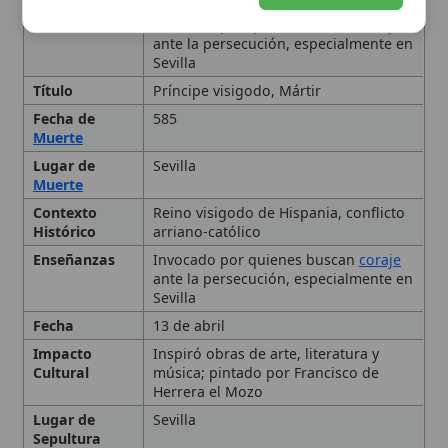
ante la persecución, especialmente en
Sevilla
Fecha
13 de abril
Impacto
Inspiró obras de arte, literatura y
Cultural
música; pintado por Francisco de
Herrera el Mozo
Lugar de
Sevilla
Sepultura
Tipo
Santo
Vida Temprana y Familia
Conversión y Vida Religiosa
Martirio
Veneración y Legado
Citas y referencias