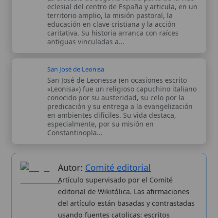
Artículo supervisado por el Comité
editorial de Wikitólica. Las afirmaciones
del artículo están basadas y contrastadas
usando fuentes catolicas: escritos
patrísticos, de santos, artículos
teológicos, documentos históricos, actas
de concilios, encíclicas, fuentes
magisteriales y documentos oficiales de
la Iglesia.
Proceso editorial →
Wikitólica © 2026
. Enciclopedia del patrimonio doctrinal,
histórico y litúrgico de la Iglesia Católica. Parte de la red formativa
de
Curso Católico
,
Buscador Católico
y
Custodio Animae
. Con
analíticas anónimas. Licencia
CC BY-SA
(texto). Editado en
Valencia, España.
ISSN: 3101-7339
. Bajo el patrocinio de San
Carlo Acutis.
Sobre nosotros
Categorias
Proceso editorial
Más visitados
Publicación seriada
Nuevas entradas
Datos abiertos
Cambios recientes
Estadísticas
Aplicaciones
Aviso legal
Kit de Prensa