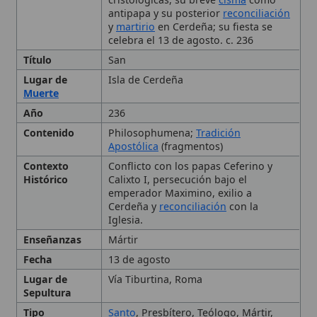
Enseñanzas
Mártir
Fecha
13 de agosto
Lugar de
Vía Tiburtina, Roma
Sepultura
Tipo
Santo
, Presbítero, Teólogo, Mártir,
Antipapa
Vida y Contexto Histórico
Obras Teológicas
Veneration y Leyendas
Legado y Relevancia
Citas y referencias
Modificado el 26 de septiembre de 2025 •
FideScore™ 8.34
•
Citar
este artículo
•
Paq. Scorm (LMS)
•
Sugerir mejora
•
Compartir