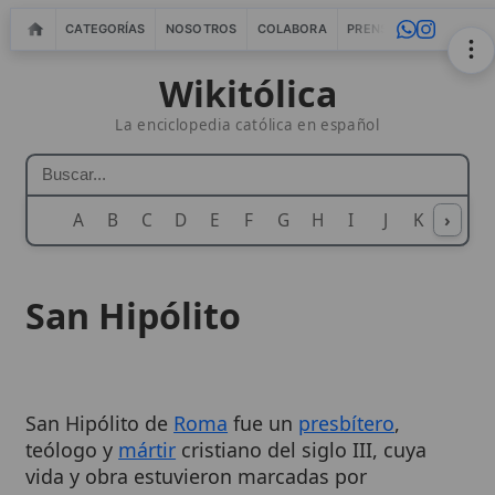
CATEGORÍAS
NOSOTROS
COLABORA
PRENSA
WEBMASTERS
IN
Wikitólica
La enciclopedia católica en español
A
B
C
D
E
F
G
H
I
J
K
›
L
M
N
San Hipólito
San Hipólito de
Roma
fue un
presbítero
,
teólogo y
mártir
cristiano del siglo III, cuya
vida y obra estuvieron marcadas por
controversias doctrinales y un
cisma
con la
Iglesia
de
Roma
, del cual se reconcilió antes de