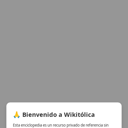
🙏 Bienvenido a Wikitólica
Esta enciclopedia es un recurso privado de referencia sin
imprimatur
. No sustituye al Catecismo, a la Sagrada
Escritura ni a los documentos oficiales de la Iglesia y está
destinada únicamente a la estudio personal. El borrador de
los artículos se compone con
Magisterium
. Queda
prohibida su distribución en iglesias, oratorios, escuelas,
colegios o seminarios sin autorización episcopal -CDC 823-.
Se insta a consultar siempre las fuentes referenciadas y a
colaborar en la perfección de los artículos mediante el uso
del menú superior. Entrando a la enciclopedia confirma que
ha leído y acepta expresamente la
política de privacidad
y el
Ver información de la imagen
aviso legal
.
Cuadro resumen
Aceptar y Entrar
[Datos abiertos]