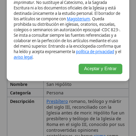
Nombre
San Hipólito
Categoría
Persona
Descripción
Presbítero
romano, teólogo y mártir
del siglo III, reconciliado con la
Iglesia antes de morir. Hipólito fue un
presbítero y teólogo de la Iglesia de
Roma en el siglo III, conocido por sus
controvertidas opiniones
cristológicas, su breve
cisma
como
antipapa y su posterior
reconciliación
y
martirio
en Cerdeña; su fiesta se
celebra el 13 de agosto. c. 236
Título
San
Lugar de
Isla de Cerdeña
Muerte
Año
236
Contenido
Philosophumena;
Tradición
Apostólica
(fragmentos)
Contexto
Conflicto con los papas Ceferino y
Histórico
Calixto I, persecución bajo el
emperador Maximino, exilio a
Cerdeña y
reconciliación
con la
Iglesia.