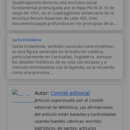
usando fuentes catolicas: escritos
patrísticos, de santos, artículos
teológicos, documentos históricos, actas
de concilios, encíclicas, fuentes
magisteriales y documentos oficiales de
la Iglesia.
Proceso editorial →
Wikitólica © 2026
. Enciclopedia del patrimonio doctrinal,
histórico y litúrgico de la Iglesia Católica. Parte de la red formativa
de
Curso Católico
,
Buscador Católico
y
Custodio Animae
. Con
analíticas anónimas. Licencia
CC BY-SA
(texto). Editado en
Valencia, España.
ISSN: 3101-7339
. Bajo el patrocinio de San
Carlo Acutis.
Sobre nosotros
Categorias
Proceso editorial
Más visitados
Publicación seriada
Nuevas entradas
Datos abiertos
Cambios recientes
Estadísticas
Aplicaciones
Aviso legal
Kit de Prensa
Política de privacidad
Widgets para tu web
✦ SÍGUENOS EN