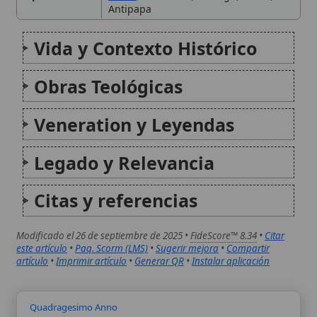
artículo
•
Imprimir artículo
•
Generar QR
•
Instalar aplicación
Quadragesimo Anno
Quadragesimo Anno es una encíclica social
fundamental promulgada por el Papa Pío XI el 15 de
mayo de 1931, en el cuadragésimo aniversario de la
encíclica Rerum Novarum de León XIII. Este
documento papal profundiza en los principios de la...
Santa Endelienta
Santa Endelienta, también conocida como Endellion,
es una figura venerada en la tradición católica,
particularmente en Cornualles, Inglaterra. Aunque
los detalles históricos de su vida son escasos y a
menudo entrelazados con la leyenda, se la recuerda
como una princesa...
Autor:
Comité editorial
Artículo supervisado por el Comité
editorial de Wikitólica. Las afirmaciones
del artículo están basadas y contrastadas