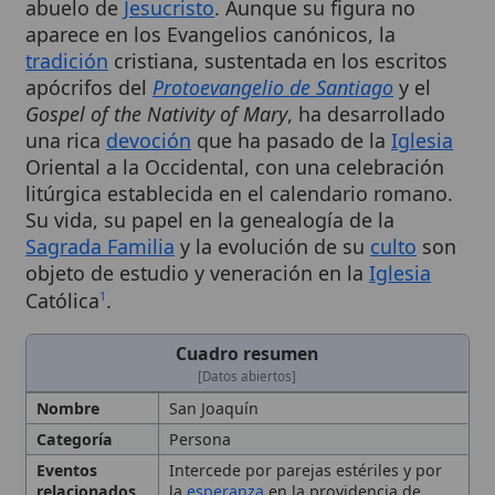
tradición
cristiana, sustentada en los escritos
apócrifos del
Protoevangelio de Santiago
y el
Gospel of the Nativity of Mary
, ha desarrollado
una rica
devoción
que ha pasado de la
Iglesia
Oriental a la Occidental, con una celebración
litúrgica establecida en el calendario romano.
Su vida, su papel en la genealogía de la
Sagrada Familia
y la evolución de su
culto
son
objeto de estudio y veneración en la
Iglesia
Católica
.
1
Cuadro resumen
[Datos abiertos]
Nombre
San Joaquín
Categoría
Persona
Eventos
Intercede por parejas estériles y por
relacionados
la
esperanza
en la providencia de
Dios
Fecha
26 de julio
Iconografía
Hombre mayor con barba y vestiduras