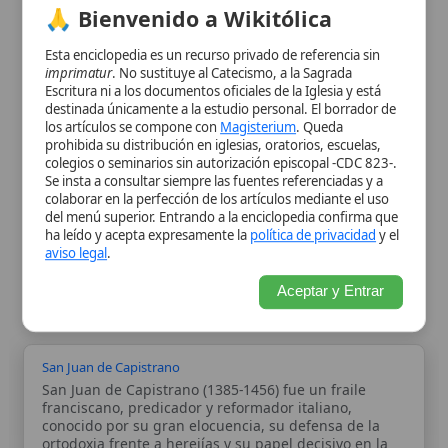
prohibida su distribución en iglesias, oratorios, escuelas,
Legado y relevancia actual
colegios o seminarios sin autorización episcopal -CDC 823-.
Se insta a consultar siempre las fuentes referenciadas y a
colaborar en la perfección de los artículos mediante el uso
Citas y referencias
del menú superior. Entrando a la enciclopedia confirma que
ha leído y acepta expresamente la
política de privacidad
y el
aviso legal
.
Modificado el 9 de octubre de 2025 •
FideScore™ 5.82
•
Citar este
artículo
•
Paq. Scorm (LMS)
•
Sugerir mejora
•
Compartir artículo
•
Aceptar y Entrar
Imprimir artículo
•
Generar QR
•
Instalar aplicación
San Juan de Capistrano
San Juan de Capistrano (1385-1456) fue un fraile
franciscano, predicador y reformador italiano,
conocido por su gran elocuencia, su defensa de la
ortodoxia frente a herejías y su papel decisivo en la
victoria cristiana sobre los otomanos en la batalla...
La disipación de la Fe por el activismo
La disipación de la fe por el activismo se refiere al
fenómeno en el que el compromiso excesivo o mal
orientado en acciones sociales, políticas o de justicia,
sin un arraigo profundo en la doctrina católica,
conduce a una dilución...