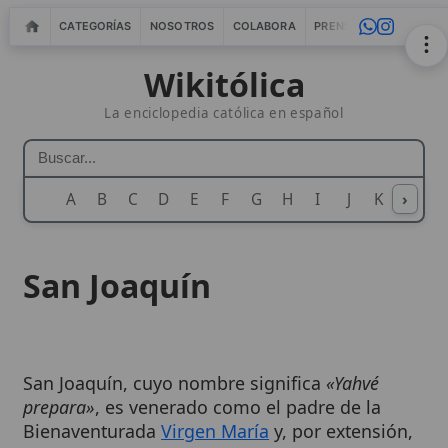
CATEGORÍAS
NOSOTROS
COLABORA
PRENSA
WEBMASTERS
IN
Wikitólica
La enciclopedia católica en español
A
B
C
D
E
F
G
H
I
J
K
›
L
M
N
San Joaquín
San Joaquín, cuyo nombre significa
«Yahvé
prepara»
, es venerado como el padre de la
Bienaventurada
Virgen María
y, por extensión,
abuelo de
Jesucristo
. Aunque su figura no
aparece en los Evangelios canónicos, la