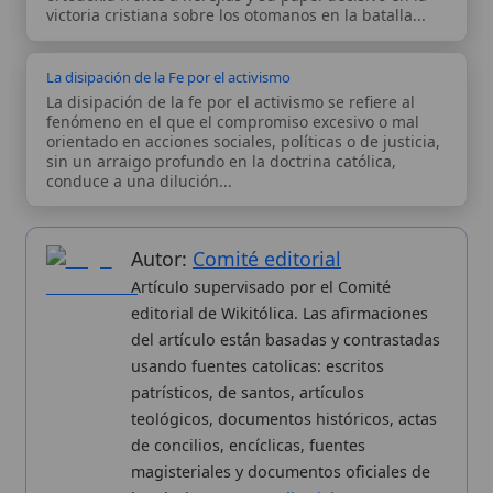
Autor:
Comité editorial
Artículo supervisado por el Comité
editorial de Wikitólica. Las afirmaciones
del artículo están basadas y contrastadas
usando fuentes catolicas: escritos
patrísticos, de santos, artículos
teológicos, documentos históricos, actas
de concilios, encíclicas, fuentes
magisteriales y documentos oficiales de
la Iglesia.
Proceso editorial →
Wikitólica © 2026
. Enciclopedia del patrimonio doctrinal,
histórico y litúrgico de la Iglesia Católica. Parte de la red formativa
de
Curso Católico
,
Buscador Católico
y
Custodio Animae
. Con
analíticas anónimas. Licencia
CC BY-SA
(texto). Editado en
Valencia, España.
ISSN: 3101-7339
. Bajo el patrocinio de San
Carlo Acutis.
Sobre nosotros
Categorias
Proceso editorial
Más visitados