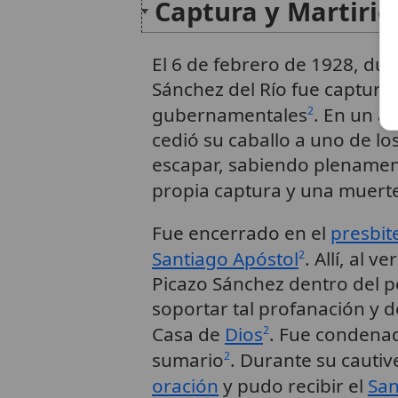
Captura y Martirio
El 6 de febrero de 1928, du
Sánchez del Río fue captura
gubernamentales
. En un a
2
cedió su caballo a uno de lo
escapar, sabiendo plenament
propia captura y una muerte
Fue encerrado en el
presbit
Santiago Apóstol
. Allí, al v
2
Picazo Sánchez dentro del p
soportar tal profanación y d
Casa de
Dios
. Fue condenad
2
sumario
. Durante su cautive
2
oración
y pudo recibir el
San