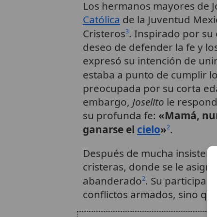
Los hermanos mayores de J
Católica
de la Juventud Mexic
Cristeros
. Inspirado por su
3
deseo de defender la fe y lo
expresó su intención de un
estaba a punto de cumplir l
preocupada por su corta eda
embargo,
Joselito
le respond
su profunda fe:
«Mamá, nun
ganarse el
cielo
»
.
2
Después de mucha insistencia
cristeras, donde se le asign
abanderado
. Su participac
2
conflictos armados, sino que