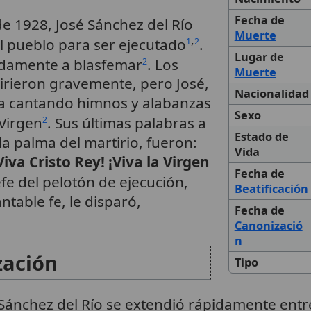
Fecha de
de 1928, José Sánchez del Río
Muerte
,
el pueblo para ser ejecutado
.
1
2
Lugar de
ndamente a blasfemar
. Los
2
Muerte
hirieron gravemente, pero José,
Nacionalidad
ba cantando himnos y alabanzas
Sexo
 Virgen
. Sus últimas palabras a
2
Estado de
la palma del martirio, fueron:
Vida
¡Viva Cristo Rey! ¡Viva la Virgen
Fecha de
jefe del pelotón de ejecución,
Beatificación
table fe, le disparó,
Fecha de
Canonizació
n
zación
Tipo
 Sánchez del Río se extendió rápidamente entr