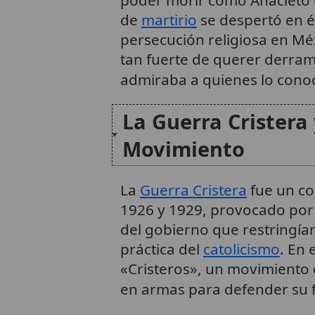
poder morir como Anacleto e
de
martirio
se despertó en él
persecución religiosa en M
tan fuerte de querer derram
admiraba a quienes lo cono
La Guerra Cristera 
Movimiento
La
Guerra Cristera
fue un co
1926 y 1929, provocado por l
del gobierno que restringía
práctica del
catolicismo
. En 
«Cristeros», un movimiento 
en armas para defender su 