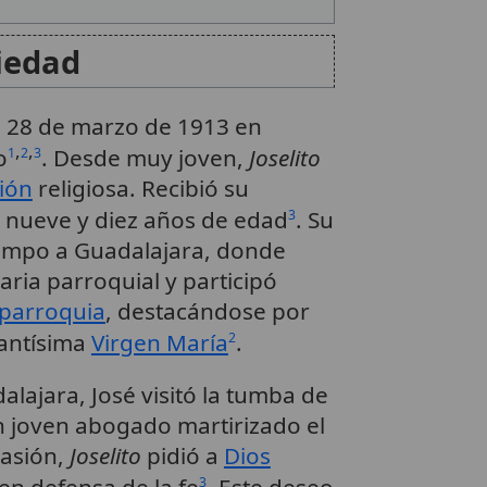
iedad
el 28 de marzo de 1913 en
,
,
o
. Desde muy joven,
Joselito
1
2
3
ión
religiosa. Recibió su
s nueve y diez años de edad
. Su
3
tiempo a Guadalajara, donde
maria parroquial y participó
parroquia
, destacándose por
Santísima
Virgen María
.
2
lajara, José visitó la tumba de
n joven abogado martirizado el
casión,
Joselito
pidió a
Dios
3