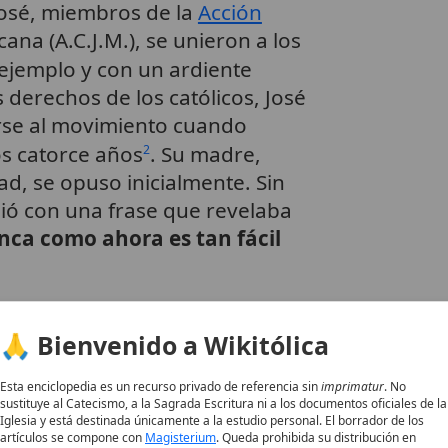
osé, miembros de la
Acción
ana (A.C.J.M.), se unieron a los
 ejemplo y con un ardiente
s derechos de los católicos, José
irse al movimiento cuando
os catorce años
. Su madre,
2
d, se opuso inicialmente. Sin
ió con una frase que revelaba
ca como ahora es tan fácil
, fue aceptado en las filas
🙏 Bienvenido a Wikitólica
aron las tareas de trompetista y
ión no implicó directamente los
Esta enciclopedia es un recurso privado de referencia sin
imprimatur
. No
 sirvió en un rol de apoyo
.
3
sustituye al Catecismo, a la Sagrada Escritura ni a los documentos oficiales de la
Iglesia y está destinada únicamente a la estudio personal. El borrador de los
artículos se compone con
Magisterium
. Queda prohibida su distribución en