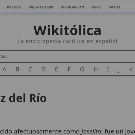
PRENSA
WEBMASTERS
INFOGRAFÍAS
APPS
DATOS
Wikitólica
La enciclopedia católica en español
A
B
C
D
E
F
G
H
I
J
K
z del Río
ocido afectuosamente como
Joselito
, fue un jo