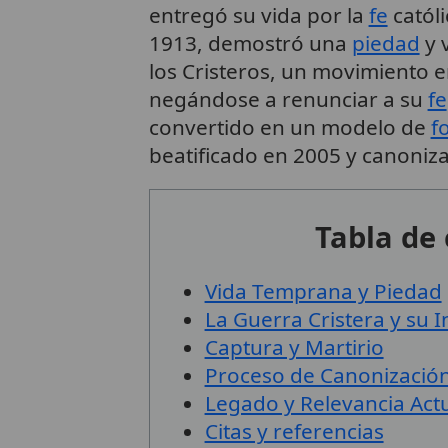
entregó su vida por la
fe
católi
1913, demostró una
piedad
y 
los Cristeros, un movimiento 
negándose a renunciar a su
fe
convertido en un modelo de
f
beatificado en 2005 y canoniz
Tabla de
Vida Temprana y Piedad
La Guerra Cristera y su 
Captura y Martirio
Proceso de Canonizació
Legado y Relevancia Act
Citas y referencias