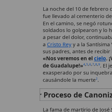
La noche del 10 de febrero 
fue llevado al cementerio d
En el camino, se negó rotu
soldados lo golpearon y lo 
a pesar del dolor, continua
a
Cristo Rey
y a la Santísima
sus padres, antes de recibir 
«Nos veremos en el
cielo
. 
,
,
,
,
,
de Guadalupe!»
. El 
4
5
6
7
8
9
exasperado por su inquebran
causándole la muerte
.
2
Proceso de Canoni
La fama de martirio de José