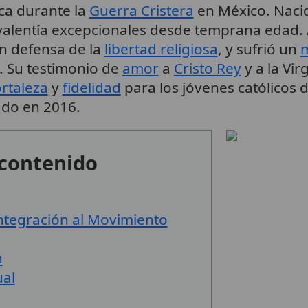
ca durante la
Guerra Cristera
en México. Naci
valentía excepcionales desde temprana edad. A
en defensa de la
libertad religiosa
, y sufrió un
m
. Su testimonio de
amor
a
Cristo Rey
y a la Vi
ortaleza
y
fidelidad
para los jóvenes católicos 
ado en 2016.
 contenido
Integración al Movimiento
n
ual