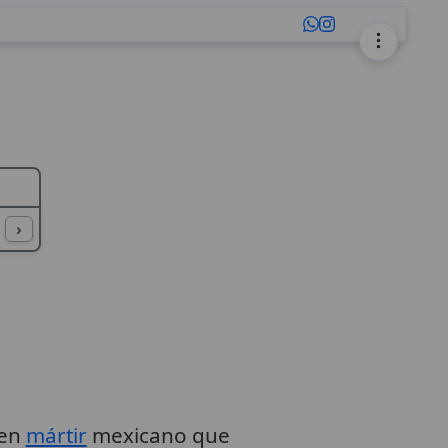
L
M
N
O
P
Q
R
S
T
U
›
ven
mártir
mexicano que