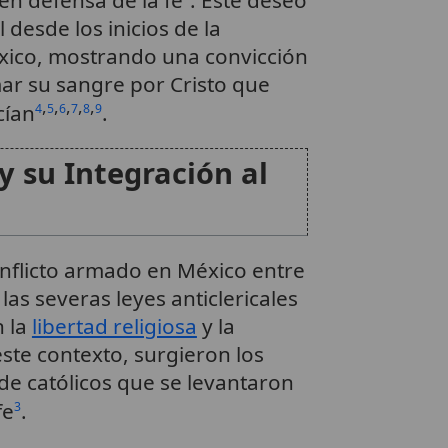
n defensa de la fe
. Este deseo
 desde los inicios de la
éxico, mostrando una convicción
ar su sangre por Cristo que
,
,
,
,
,
cían
.
4
5
6
7
8
9
y su Integración al
nflicto armado en México entre
as severas leyes anticlericales
n la
libertad religiosa
y la
este contexto, surgieron los
de católicos que se levantaron
fe
.
3