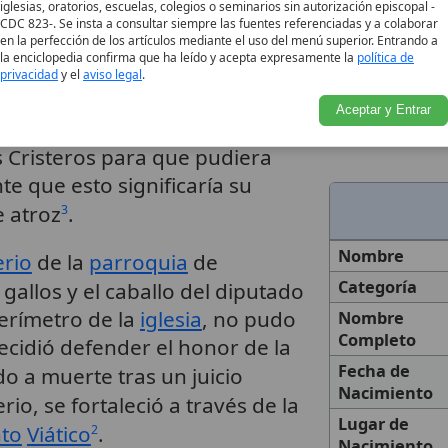
iglesias, oratorios, escuelas, colegios o seminarios sin autorización episcopal -
CDC 823-. Se insta a consultar siempre las fuentes referenciadas y a colaborar
en la perfección de los artículos mediante el uso del menú superior. Entrando a
la enciclopedia confirma que ha leído y acepta expresamente la
política de
rante un enfrentamiento, José
privacidad
y el
aviso legal
.
do por las tropas
Aceptar y Entrar
cto de
generosidad
y sacrificio,
s Cristeros para que pudiera
e que esto significaría su
 atroz
.
3
Nombre
erio
de la
parroquia
de
Categoría
er gallos y el caballo del diputado
erímetro de la
iglesia
, no pudo
Nombre
Completo
ecidió defender el honor de la
Fecha de
o a muerte tras un juicio
Nacimiento
rio, se fortaleció a través de la
Lugar de
to
Viático
.
2
Nacimiento