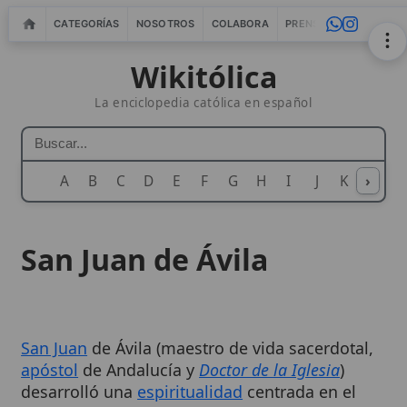
CATEGORÍAS
NOSOTROS
COLABORA
PRENSA
WEBMASTERS
IN
Wikitólica
La enciclopedia católica en español
A
B
C
D
E
F
G
H
I
J
K
›
L
M
N
San Juan de Ávila
San Juan
de Ávila (maestro de vida sacerdotal,
apóstol
de Andalucía y
Doctor de la Iglesia
)
desarrolló una
espiritualidad
centrada en el
amor
de
Dios
, la
oración mental
y la
centralidad de la
Eucaristía
, al servicio de una