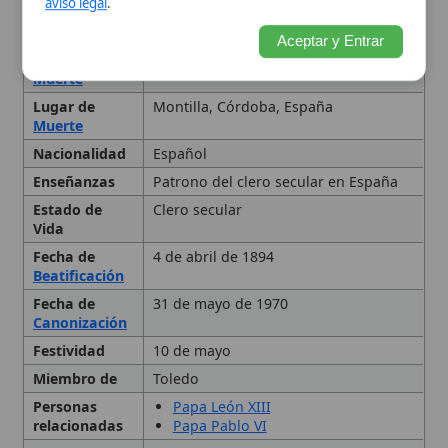
Personas
Papa León XIII
relacionadas
Papa Pablo VI
Tipo
Santo
Identidad y fiesta litúrgica
Formación inicial y
conversión personal
Predicador apostólico:
Sevilla, Andalucía y el ritmo
del anuncio
Teología orante y centro: el
amor de Dios
Catequesis y educación
cristiana: remedio pastoral