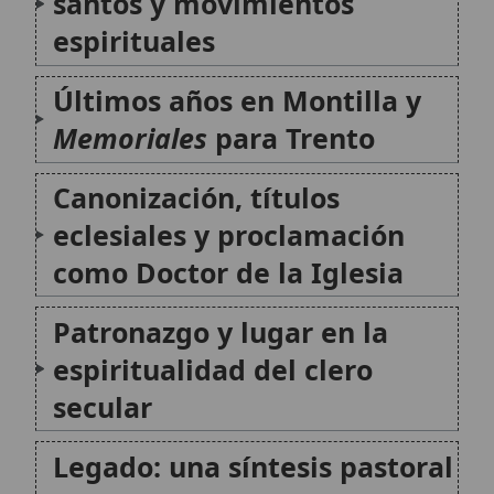
Conclusión
Citas y referencias
Modificado el 13 de julio de 2026 •
FideScore™ 9.24
• 78 visitas •
Citar
este artículo
•
Paq. Scorm (LMS)
•
Sugerir mejora
•
Compartir
artículo
•
Imprimir artículo
•
Generar QR
•
Instalar aplicación
Diócesis de Ávila (España)
La Diócesis de Ávila (en latín: Dioecesis
Abulensis) es una diócesis de rito latino en la
Iglesia católica, cuya historia remonta al siglo
IV y que hoy permanece en comunión con la
Iglesia universal, con sede en la catedral de...
Milagro de Santa Teresa de Ávila (España)
El milagro de Santa Teresa de Ávila, también
conocido como el milagro del niño González,
es uno de los episodios más destacados en la
vida de la santa carmelita española, ocurrido
en Ávila durante la fundación del convento
de San...