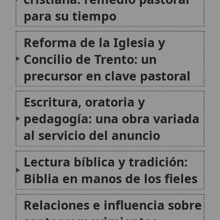
Últimos años en Montilla y
Memoriales
para Trento
Canonización, títulos
eclesiales y proclamación
como Doctor de la Iglesia
Patronazgo y lugar en la
espiritualidad del clero
secular
Legado: una síntesis pastoral
para la Iglesia de todos los
tiempos