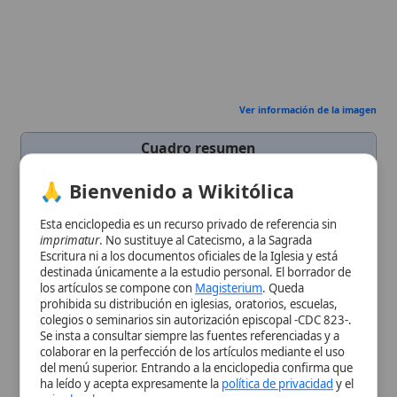
colegios o seminarios sin autorización episcopal -CDC 823-.
Cargo
Presbítero
Se insta a consultar siempre las fuentes referenciadas y a
Eclesiástico
colaborar en la perfección de los artículos mediante el uso
Fecha de
1499-01-06
del menú superior. Entrando a la enciclopedia confirma que
Nacimiento
ha leído y acepta expresamente la
política de privacidad
y el
aviso legal
.
Lugar de
Almodóvar del Campo,
diócesis
de
Nacimiento
Toledo, España
Aceptar y Entrar
Fecha de
1569-05-10
Muerte
Lugar de
Montilla, Córdoba, España
Muerte
Nacionalidad
Español
Enseñanzas
Patrono del clero secular en España
Estado de
Clero secular
Vida
Fecha de
4 de abril de 1894
Beatificación
Fecha de
31 de mayo de 1970
Canonización
Festividad
10 de mayo
Miembro de
Toledo