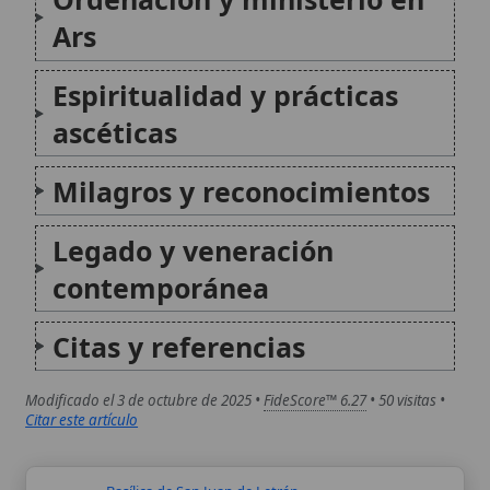
Basílica de San Juan de Letrán
La Archibasílica Papal de San Juan de Letrán,
a menudo conocida como la Basílica de San
Juan de Letrán, es la catedral de la diócesis
de Roma y la iglesia madre de todas las
iglesias católicas del mundo. Posee el...
Bilocación de San Juan Bosco
La bilocación atribuida a San Juan Bosco
(1815-1888), fundador de la Congregación
Salesiana y patrono de los jóvenes, se refiere
a un fenómeno místico en el que se le vio
simultáneamente en dos lugares distintos,
un suceso reportado en testimonios...
Autor:
Comité editorial
Artículo supervisado por el Comité
editorial de Wikitólica. Las afirmaciones
del artículo están basadas y contrastadas
usando fuentes catolicas: escritos
patrísticos, de santos, artículos
teológicos, documentos históricos, actas