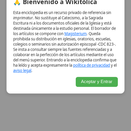
Ver información de la imagen
Ver información de la imagen
Cuadro resumen
[Datos abiertos]
Nombre
San Juan María Vianney
Categoría
Persona
Nombre
Juan María Vianney
Completo
Curé de Ars
Cargo
Curé de Ars
Eclesiástico