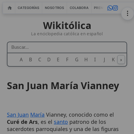
CATEGORÍAS
NOSOTROS
COLABORA
PRENSA
WEBMASTERS
IN
Wikitólica
La enciclopedia católica en español
A
B
C
D
E
F
G
H
I
J
K
›
L
M
N
San Juan María Vianney
San Juan
María
Vianney, conocido como el
Curé de Ars
, es el
santo
patrono de los
sacerdotes parroquiales y una de las figuras
más veneradas de la
espiritualidad
católica.
Nacido en 1786 en Dardilly, Francia, su vida