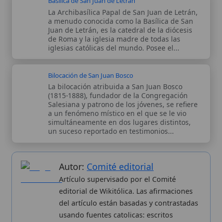
de concilios, encíclicas, fuentes
magisteriales y documentos oficiales de
la Iglesia.
Proceso editorial →
Wikitólica © 2026
. Enciclopedia del patrimonio doctrinal,
histórico y litúrgico de la Iglesia Católica. Parte de la red formativa
de
Curso Católico
,
Buscador Católico
y
Custodio Animae
. Con
analíticas anónimas. Licencia
CC BY-SA
(texto). Editado en
Valencia, España.
ISSN: 3101-7339
. Bajo el patrocinio de San
Carlo Acutis.
Sobre nosotros
Categorias
Proceso editorial
Más visitados
Publicación seriada
Nuevas entradas
Datos abiertos
Cambios recientes
Estadísticas
Aplicaciones
Aviso legal
Kit de Prensa
Política de privacidad
Widgets para tu web
✦ SÍGUENOS EN
Canal de WhatsApp
Únete · publicación regular
Perfil de Instagram
Síguenos · @wikitolica