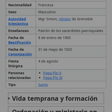
Ordenación y ministerio en
Ars
Espiritualidad y prácticas
ascéticas
Milagros y reconocimientos
Legado y veneración
contemporánea
Citas y referencias
Modificado el 3 de octubre de 2025 •
FideScore™ 6.27
• 50 visitas •
Citar este artículo