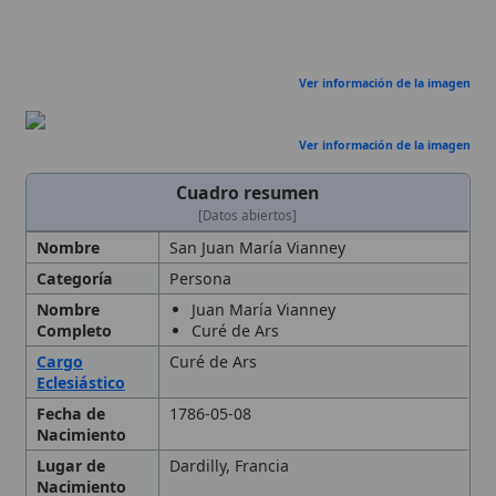
Fecha de
1786-05-08
Nacimiento
Lugar de
Dardilly, Francia
Nacimiento
Nacionalidad
Francesa
Sexo
Masculino
Autoridad
Mgr Simon,
obispo
de Grenoble
Eclesiástica
Enseñanzas
Patrón de los sacerdotes parroquiales
Fecha de
8 de enero de 1905
Beatificación
Fecha de
31 de mayo de 1925
Canonización
Fiesta
4 de agosto
litúrgica
Personas
Papa Pío X
relacionadas
Papa Pío XI
Tipo
Santo
Vida temprana y formación