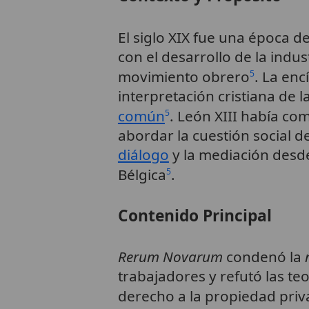
El siglo XIX fue una época d
con el desarrollo de la indus
movimiento obrero
. La enc
5
interpretación cristiana de 
común
. León XIII había co
5
abordar la cuestión social d
diálogo
y la mediación desd
Bélgica
.
5
Contenido Principal
Rerum Novarum
condenó la
trabajadores y refutó las teo
derecho a la propiedad pri