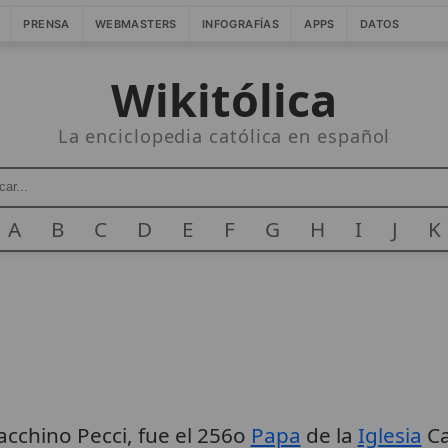
PRENSA
WEBMASTERS
INFOGRAFÍAS
APPS
DATOS
Wikitólica
La enciclopedia católica en español
A
B
C
D
E
F
G
H
I
J
K
acchino Pecci, fue el 256o
Papa
de la
Iglesia
Ca