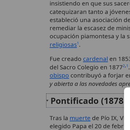
insistiendo en que sus sace
catequizaran tanto a jóvene
estableció una asociación d
remediar la escasez de minist
ocupación piamontesa y la s
religiosas
.
1
Fue creado
cardenal
en 1853
,
del Sacro Colegio en 1877
2
1
obispo
contribuyó a forjar 
y abierta a las novedades apr
Pontificado (1878-
Tras la
muerte
de Pío IX, Vi
elegido Papa el 20 de febr