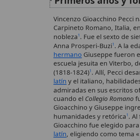
Primeros años y f
Vincenzo Gioacchino Pecci n
Carpineto Romano, Italia, en
nobleza
. Fue el sexto de si
1
Anna Prosperi-Buzi
. A la e
1
hermano
Giuseppe fueron en
escuela jesuita en Viterbo,
(1818-1824)
. Allí, Pecci des
1
latín
y el italiano, habilidad
admiradas en sus escritos o
cuando el
Collegio Romano
f
Gioacchino y Giuseppe ingr
humanidades y retórica
. Al
1
Gioacchino fue elegido para
latín
, eligiendo como tema «