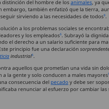
a distinción del hombre de los
animales
, ya qu
in embargo, también enfatizó que la tierra, au
 seguir sirviendo a las necesidades de todos
.
9
 solución a los problemas sociales se encontr
mpleadores y los empleados
. Subrayó la dignida
6
endo el derecho a un salario suficiente para m
 Este principio fue una declaración
sorprendent
ticia
industrial
.
6
contra aquellos que prometían una vida sin do
 a la gente y solo conducen a males mayores
s una consecuencia del
pecado
y debe ser sopo
ificaba renunciar al esfuerzo por cambiar las s