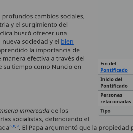
e profundos cambios sociales,
tria y el surgimiento del
íclica buscó ofrecer una
la nueva sociedad y el
bien
mprendido la importancia de
e manera efectiva a través del
Fin del
e su tiempo como Nuncio en
Pontificado
Inicio del
Pontificado
Personas
relacionadas
miseria inmerecida
de los
Tipo
rías socialistas, defendiendo el
,
,
vada
. El Papa argumentó que la propiedad 
6
8
9