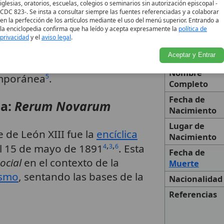
iglesias, oratorios, escuelas, colegios o seminarios sin autorización episcopal -
do, que duró más de 25 años,
CDC 823-. Se insta a consultar siempre las fuentes referenciadas y a colaborar
ignificativos en la historia
en la perfección de los artículos mediante el uso del menú superior. Entrando a
la enciclopedia confirma que ha leído y acepta expresamente la
política de
pesar de ser un Papa
privacidad
y el
aviso legal
.
Nombre
 en el
Vaticano
, su
magisterio
le
Aceptar y Entrar
Categoría
 rejuvenecida para enfrentar
Nombre
emporánea
.
5
Completo
Fecha de
ca:
Rerum Novarum
Nacimiento
Lugar de
 de León XIII fue la
encíclica
Nacimiento
,
,
el 15 de mayo de 1891
. Esta
4
3
6
Fecha de
ocial
en el contexto de la
Muerte
ismo
, sentando las bases de la
Nacionalidad
Referencias