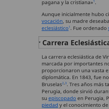
pagana y la cristiana»
.
1
Aunque inicialmente hubo ci
vocación
, su madre deseaba
eclesiástico
. Fue ordenado
1
Carrera Eclesiásti
La carrera eclesiástica de V
marcada por importantes n
proporcionaron una vasta e
diplomática. En 1843, fue 
,
Bruselas
. Tres años más t
2
3
Perugia, donde sirvió durant
su
episcopado
en Perugia, Pe
piedad
y el conocimiento de