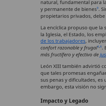
natural, fundamental para l
y permanente de bienes
. S
9
propietarios privados, debe
La encíclica propuso que la
la Iglesia, el Estado, los e
de los trabajadores
, incluy
,
confort razonable y frugal
.
4
6
más fructífero y efectivo de
jus
León XIII también advirtió 
que tales promesas engañan
sus penas y dificultades, e
embargo, esta visión no sign
Impacto y Legado