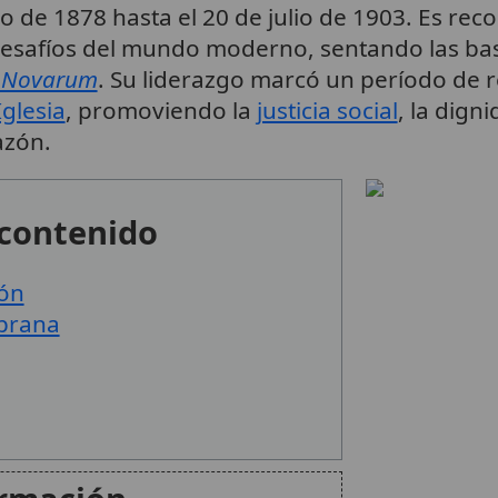
o de 1878 hasta el 20 de julio de 1903. Es re
desafíos del mundo moderno, sentando las base
 Novarum
. Su liderazgo marcó un período de r
Iglesia
, promoviendo la
justicia social
, la digni
azón.
 contenido
ión
mprana