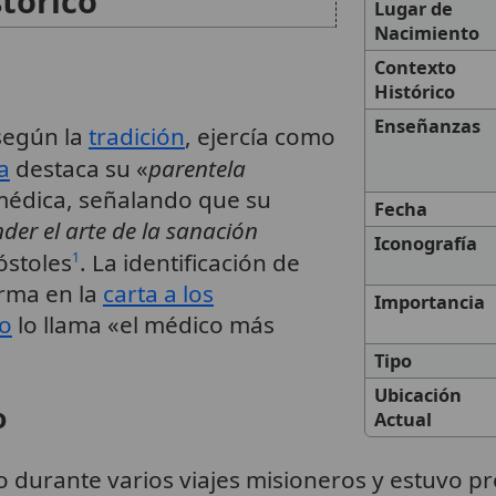
stórico
Lugar de
Nacimiento
Contexto
Histórico
Enseñanzas
según la
tradición
, ejercía como
a
destaca su «
parentela
 médica, señalando que su
Fecha
der el arte de la sanación
Iconografía
óstoles
. La identificación de
1
rma en la
carta a los
Importancia
lo
lo llama «el médico más
Tipo
Ubicación
o
Actual
durante varios viajes misioneros y estuvo pr