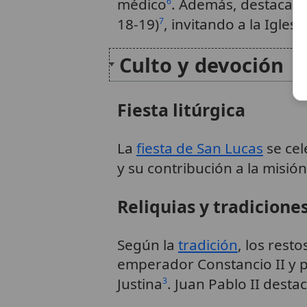
médico
. Además, destaca l
6
18-19)
, invitando a la Igles
7
Culto y devoción
Fiesta litúrgica
La
fiesta de San Lucas
se cel
y su contribución a la misión
Reliquias y tradicione
Según la
tradición
, los rest
emperador Constancio II y 
Justina
. Juan Pablo II dest
3