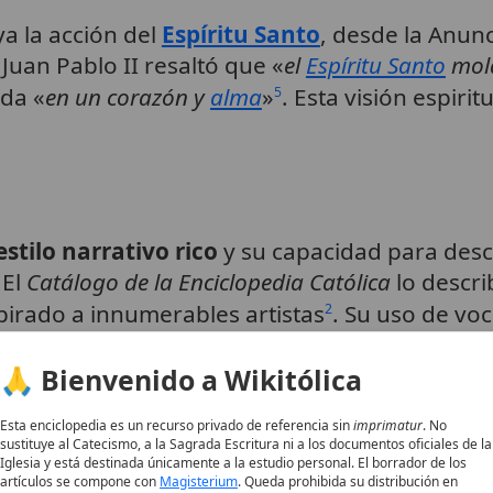
a la acción del
Espíritu Santo
, desde la Anunc
 Juan Pablo II resaltó que «
el
Espíritu Santo
mold
da «
en un corazón y
alma
»
. Esta visión espirit
5
estilo narrativo rico
y su capacidad para descri
 El
Catálogo de la Enciclopedia Católica
lo descr
pirado a innumerables artistas
. Su uso de vo
2
n su formación como médico
.
2
🙏 Bienvenido a Wikitólica
isericordia
Esta enciclopedia es un recurso privado de referencia sin
imprimatur
. No
sustituye al Catecismo, a la Sagrada Escritura ni a los documentos oficiales de la
agros de sanación
de Jesús, reflejando la pro
Iglesia y está destinada únicamente a la estudio personal. El borrador de los
artículos se compone con
Magisterium
. Queda prohibida su distribución en