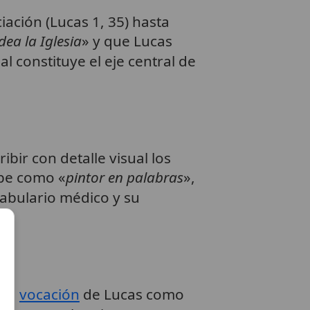
iación (Lucas 1, 35) hasta
ea la Iglesia
» y que Lucas
ual constituye el eje central de
bir con detalle visual los
ibe como «
pintor en palabras
»,
cabulario médico y su
pia
vocación
de Lucas como