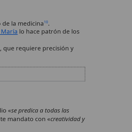
o de la medicina
.
10
 María
lo hace patrón de los
l, que requiere precisión y
io «
se predica a todas las
este mandato con «
creatividad y