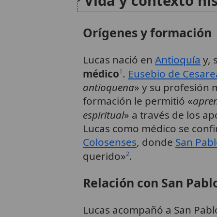
Vida y contexto hi
Orígenes y formación
Lucas nació en
Antioquía
y, 
médico
.
Eusebio de Cesare
1
antioquena
» y su profesión
formación le permitió «
apren
espiritual
» a través de los ap
Lucas como médico se confi
Colosenses
, donde
San Pab
querido»
.
2
Relación con San Pabl
Lucas acompañó a San Pablo 