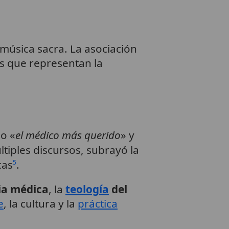
 música sacra. La asociación
s que representan la
o «
el médico más querido
» y
últiples discursos, subrayó la
cas
.
5
ia médica
, la
teología
del
e
, la cultura y la
práctica