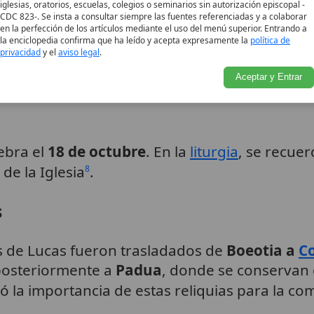
a
misericordia
y la
liberación
de los pobres, lo
iglesias, oratorios, escuelas, colegios o seminarios sin autorización episcopal -
CDC 823-. Se insta a consultar siempre las fuentes referenciadas y a colaborar
ia a seguir el ejemplo de Cristo en la atención a
en la perfección de los artículos mediante el uso del menú superior. Entrando a
la enciclopedia confirma que ha leído y acepta expresamente la
política de
privacidad
y el
aviso legal
.
Aceptar y Entrar
ebra el
18 de octubre
. En la
liturgia
, se recue
 de la Iglesia
.
8
s
os de Lucas fueron trasladados de
Boeotia a
C
posteriormente a
Padua
, donde se conservan e
acó la importancia de estas reliquias para la 