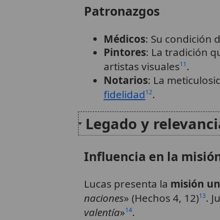
Patronazgos
Médicos
: Su condición 
Pintores
: La tradición q
artistas visuales
.
11
Notarios
: La meticulosi
fidelidad
.
12
Legado y relevanci
Influencia en la misión
Lucas presenta la
misión un
naciones
» (Hechos 4, 12)
. J
13
valentía
»
.
14