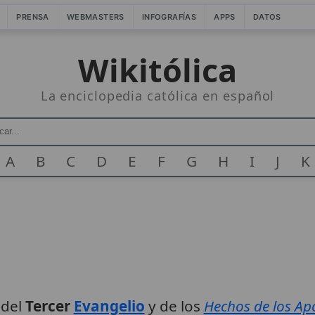
PRENSA
WEBMASTERS
INFOGRAFÍAS
APPS
DATOS
Wikitólica
La enciclopedia católica en español
A
B
C
D
E
F
G
H
I
J
K
 del
Tercer
Evangelio
y de los
Hechos de los Ap