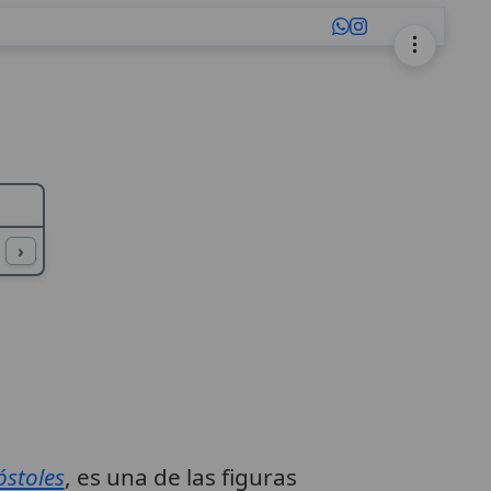
L
M
N
O
P
Q
R
S
T
U
›
óstoles
, es una de las figuras