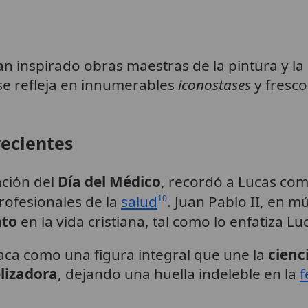
n inspirado obras maestras de la pintura y la
 se refleja en innumerables
iconostases
y fresco
recientes
ación del
Día del Médico
, recordó a Lucas com
rofesionales de la
salud
. Juan Pablo II, en m
10
nto
en la vida cristiana, tal como lo enfatiza Lu
aca como una figura integral que une la
cienc
lizadora
, dejando una huella indeleble en la
f