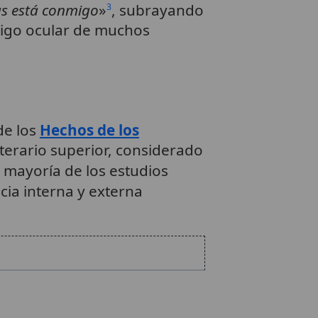
as está conmigo
»
, subrayando
3
stigo ocular de muchos
de los
Hechos de los
iterario superior, considerado
a mayoría de los estudios
cia interna y externa