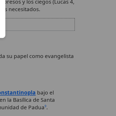
s presos y los ciegos (Lucas 4,
 los necesitados.
rda su papel como evangelista
onstantinopla
bajo el
n la Basílica de Santa
comunidad de Padua
.
9