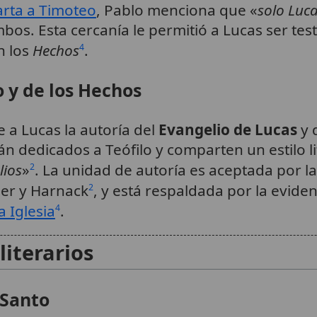
rta a Timoteo
, Pablo menciona que «
solo Luc
bos. Esta cercanía le permitió a Lucas ser te
n los
Hechos
.
4
o y de los Hechos
 a Lucas la autoría del
Evangelio de Lucas
y 
án dedicados a Teófilo y comparten un estilo l
lios
»
. La unidad de autoría es aceptada por l
2
mer y Harnack
, y está respaldada por la eviden
2
a Iglesia
.
4
literarios
 Santo