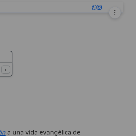
L
M
N
O
P
Q
R
S
T
U
›
ón
a una vida evangélica de