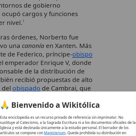
entornos de gobierno
e ocupó cargos y funciones
r nivel.
1
eras órdenes, Norberto fue
uvo una
canonía
en Xanten. Más
te de Federico, príncipe-
obispo
del emperador Enrique V, donde
onsable de la distribución de
bién recibió propuestas de alto
 del
obispado
de Cambrai, que
🙏 Bienvenido a Wikitólica
itencia, renuncia y
Nombre
Esta enciclopedia es un recurso privado de referencia sin
imprimatur
. No
sustituye al Catecismo, a la Sagrada Escritura ni a los documentos oficiales de la
Categoría
Iglesia y está destinada únicamente a la estudio personal. El borrador de los
Descripción
artículos se compone con
Magisterium
. Queda prohibida su distribución en