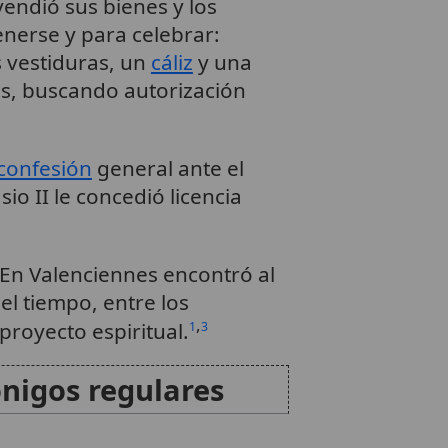
endió sus bienes y los
nerse y para celebrar:
s vestiduras, un
cáliz
y una
as, buscando autorización
confesión
general ante el
io II le concedió licencia
En Valenciennes encontró al
 el tiempo, entre los
,
proyecto espiritual.
1
3
nigos regulares