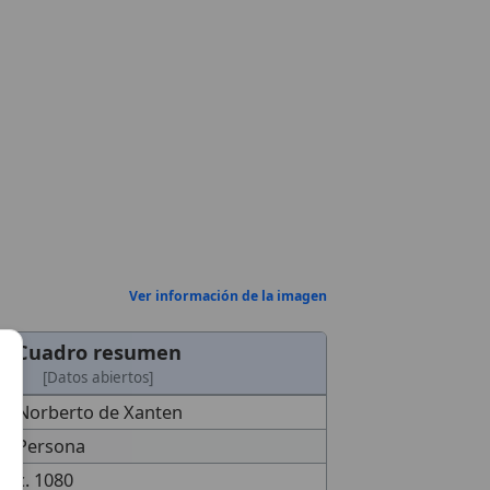
Ver información de la imagen
Cuadro resumen
[Datos abiertos]
Norberto de Xanten
Persona
c. 1080