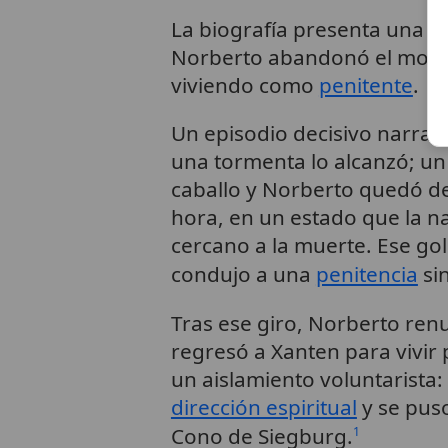
La biografía presenta una
c
Norberto abandonó el modo 
viviendo como
penitente
.
Un episodio decisivo narra 
una tormenta lo alcanzó; un 
caballo y Norberto quedó d
hora, en un estado que la n
cercano a la muerte. Ese golp
condujo a una
penitencia
si
Tras ese giro, Norberto renu
regresó a Xanten para vivir 
un aislamiento voluntarista:
dirección espiritual
y se puso
Cono de Siegburg.
1