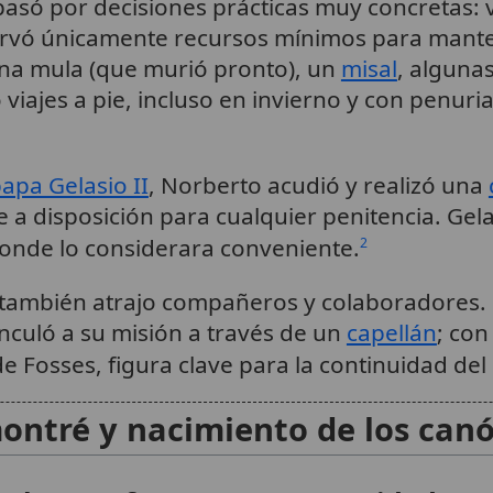
asó por decisiones prácticas muy concretas: v
ervó únicamente recursos mínimos para mante
una mula (que murió pronto), un
misal
, alguna
iajes a pie, incluso en invierno y con penuri
apa Gelasio II
, Norberto acudió y realizó una
a disposición para cualquier penitencia. Gelas
onde lo considerara conveniente.
2
 también atrajo compañeros y colaboradores. 
nculó a su misión a través de un
capellán
; con
e Fosses, figura clave para la continuidad del 
ontré y nacimiento de los canó