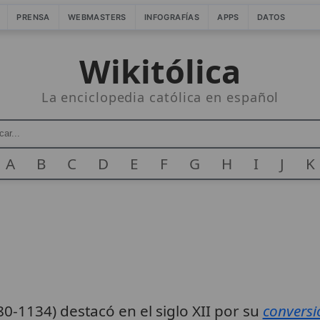
PRENSA
WEBMASTERS
INFOGRAFÍAS
APPS
DATOS
Wikitólica
La enciclopedia católica en español
A
B
C
D
E
F
G
H
I
J
K
0-1134) destacó en el siglo XII por su
conversi