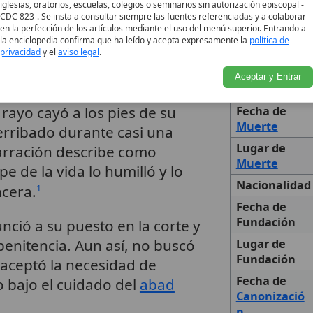
iglesias, oratorios, escuelas, colegios o seminarios sin autorización episcopal -
Título
onversión
real y progresiva:
CDC 823-. Se insta a consultar siempre las fuentes referenciadas y a colaborar
en la perfección de los artículos mediante el uso del menú superior. Entrando a
Cargo
de vida cortesano y terminó
la enciclopedia confirma que ha leído y acepta expresamente la
política de
Eclesiástico
privacidad
y el
aviso legal
.
Lugar de
Aceptar y Entrar
Nacimiento
que, cuando viajaba a Vreden,
rayo cayó a los pies de su
Fecha de
Muerte
erribado durante casi una
Lugar de
arración describe como
Muerte
e de la vida lo humilló y lo
Nacionalidad
ncera.
1
Fecha de
Fundación
nció a su puesto en la corte y
penitencia. Aun así, no buscó
Lugar de
Fundación
 aceptó la necesidad de
Fecha de
 bajo el cuidado del
abad
Canonizació
n