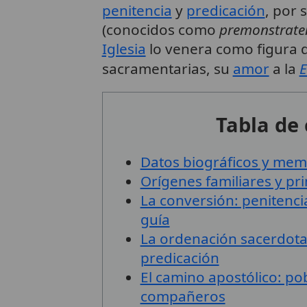
penitencia
y
predicación
, por 
(conocidos como
premonstrate
Iglesia
lo venera como figura d
sacramentarias, su
amor
a la
E
Tabla de
Datos biográficos y memo
Orígenes familiares y pri
La conversión: penitenc
guía
La ordenación sacerdotal
predicación
El camino apostólico: pob
compañeros