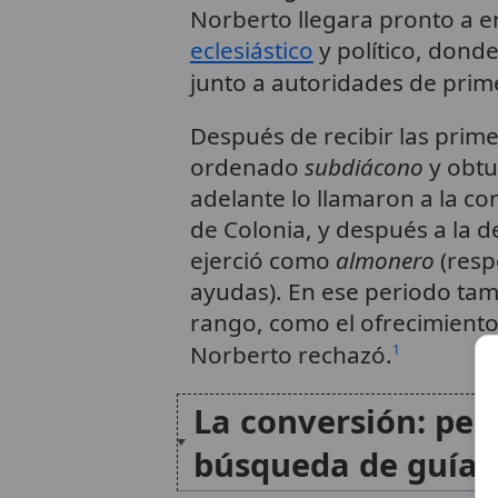
Norberto llegara pronto a 
eclesiástico
y político, dond
junto a autoridades de prime
Después de recibir las prim
ordenado
subdiácono
y obt
adelante lo llamaron a la cor
de Colonia, y después a la 
ejerció como
almonero
(resp
ayudas). En ese periodo tam
rango, como el ofrecimiento
Norberto rechazó.
1
La conversión: pen
búsqueda de guía