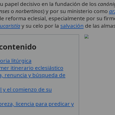
su papel decisivo en la fundación de los
canóni
nses
o
norbertinos
) y por su ministerio como
ar
e reforma eclesial, especialmente por su firme
ucaristía
y su celo por la
salvación
de las almas
 contenido
ria litúrgica
mer itinerario eclesiástico
ia, renuncia y búsqueda de
 y el comienzo de su
reza, licencia para predicar y