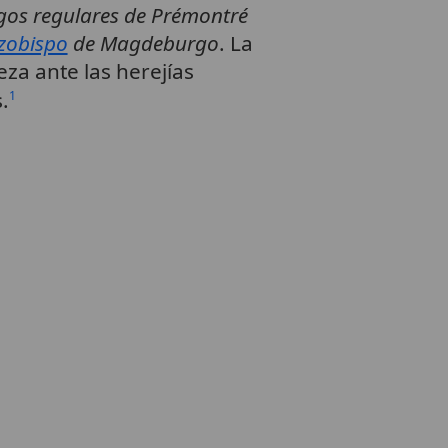
gos regulares de Prémontré
zobispo
de Magdeburgo
. La
za ante las herejías
.
1