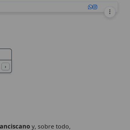
L
M
N
O
P
Q
R
S
T
U
›
anciscano
y, sobre todo,