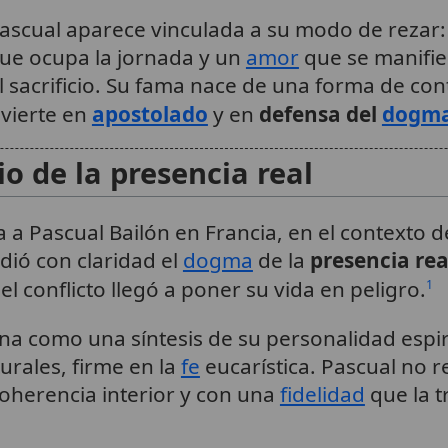
ascual aparece vinculada a su modo de rezar: 
que ocupa la jornada y un
amor
que se manifie
l sacrificio. Su fama nace de una forma de c
nvierte en
apostolado
y en
defensa del
dogm
o de la presencia real
 a Pascual Bailón en Francia, en el contexto de
ndió con claridad el
dogma
de la
presencia rea
el conflicto llegó a poner su vida en peligro.
1
na como una síntesis de su personalidad espir
urales, firme en la
fe
eucarística. Pascual no re
coherencia interior y con una
fidelidad
que la t