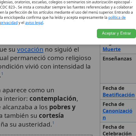
ana y vida como
Nacimiento
iglesias, oratorios, escuelas, colegios o seminarios sin autorización episcopal -
CDC 823-. Se insta a consultar siempre las fuentes referenciadas y a colaborar
Lugar de
en la perfección de los artículos mediante el uso del menú superior. Entrando a
Nacimiento
la enciclopedia confirma que ha leído y acepta expresamente la
política de
privacidad
y el
aviso legal
.
Fecha de
franciscana dentro de la
Muerte
Aceptar y Entrar
a que profesó como
hermano
Lugar de
que su
vocación
no siguió el
Muerte
cual permaneció como religioso
Enseñanzas
ndición vivió con intensidad la
.
1
Fecha de
ia aparece como un
Beatificación
 interior:
contemplación
,
Fecha de
 alcanzaba a los
pobres y
Canonizació
lta también su
cortesía
n
ña su austeridad.
1
Fecha de
Celebración