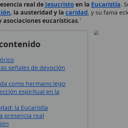
resencia real de
Jesucristo
en la
Eucaristía
. 
ción
, la austeridad y la
caridad
, y su fama ecl
y asociaciones eucarísticas
.
1
 contenido
órico
eras señales de devoción
vida como hermano lego
ección espiritual en la
idad: la Eucaristía
a presencia real
ción