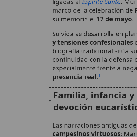
ligadas al
Espíritu Santo
. Mur
marco de la celebración de
su memoria el
17 de mayo
.
1
Su vida se desarrolla en pl
y tensiones confesionales
e
biografía tradicional sitúa s
continuidad con la defensa c
especialmente frente a nega
presencia real
.
1
Familia, infancia y
devoción eucarísti
Las narraciones antiguas d
campesinos virtuosos
: Mar