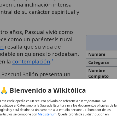
ven una inclinación intensa
ntral de su carácter espiritual y
uatro años, Pascual vivió como
ece como un paréntesis rural
ón
resalta que su vida de
udable en quienes lo rodeaban,
Nombre
en la
contemplación
.
1
Categoría
Nombre
 Pascual Bailón presenta un
Completo
ectoria espiritual no nació de
Descripción
llante, sino de una
fidelidad
🙏 Bienvenido a Wikitólica
 su
devoción
profunda
al
Título
Esta enciclopedia es un recurso privado de referencia sin
imprimatur
. No
vida de
humildad
y
disciplina
.
1
sustituye al Catecismo, a la Sagrada Escritura ni a los documentos oficiales de la
Iglesia y está destinada únicamente a la estudio personal. El borrador de los
Fecha de
artículos se compone con
Magisterium
. Queda prohibida su distribución en