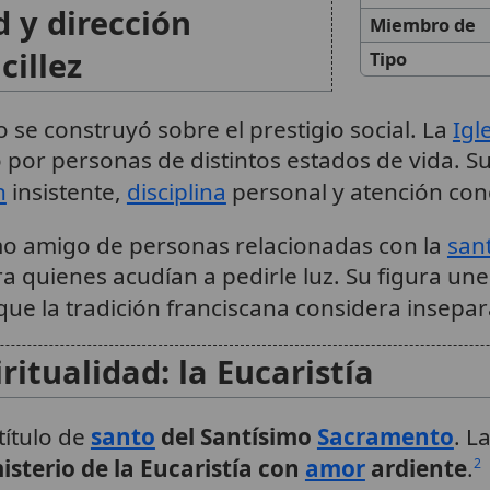
d y dirección
Miembro de
cillez
Tipo
 se construyó sobre el prestigio social. La
Igl
or personas de distintos estados de vida. Su 
n
insistente,
disciplina
personal y atención conc
mo amigo de personas relacionadas con la
san
a quienes acudían a pedirle luz. Su figura un
ue la tradición franciscana considera insepar
ritualidad: la Eucaristía
título de
santo
del Santísimo
Sacramento
. L
isterio de la Eucaristía con
amor
ardiente
.
2