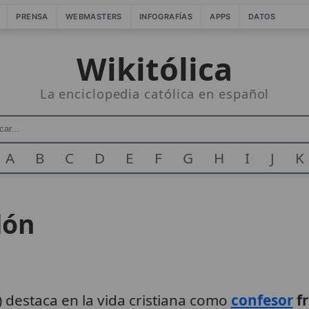
PRENSA
WEBMASTERS
INFOGRAFÍAS
APPS
DATOS
Wikitólica
La enciclopedia católica en español
A
B
C
D
E
F
G
H
I
J
K
lón
 destaca en la vida cristiana como
confesor
fr