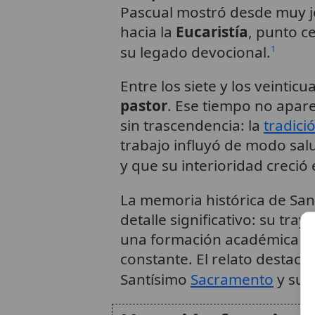
Pascual mostró desde muy jo
hacia la
Eucaristía
, punto ce
su legado devocional.
1
Entre los siete y los veintic
pastor
. Ese tiempo no apar
sin trascendencia: la
tradici
trabajo influyó de modo sal
y que su interioridad creció 
La memoria histórica de San
detalle significativo: su tray
una formación académica bri
constante. El relato destaca
Santísimo
Sacramento
y su 