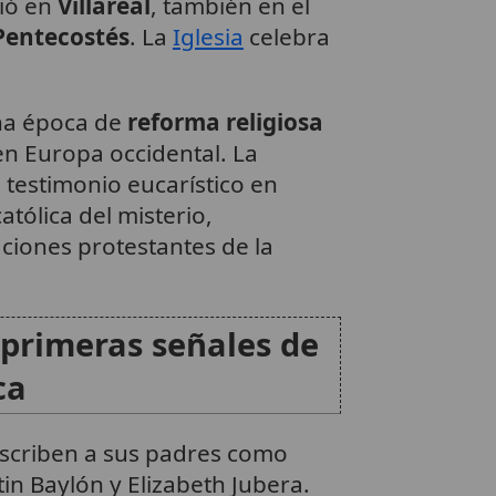
ió en
Villareal
, también en el
Pentecostés
. La
Iglesia
celebra
ena época de
reforma religiosa
n Europa occidental. La
u testimonio eucarístico en
atólica del misterio,
ciones protestantes de la
 primeras señales de
ca
escriben a sus padres como
tin Baylón y Elizabeth Jubera.