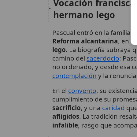
Vocación francisc
hermano lego
Pascual entró en la familia 
Reforma alcantarina
, en l
lego
. La biografía subraya 
camino del
sacerdocio
: Pas
no ordenado, y desde esa co
contemplación
y la renuncia
En el
convento
, su existenc
cumplimiento de su promesa
sacrificio
, y una
caridad
que
afligidos
. La tradición resa
infalible
, rasgo que acompa