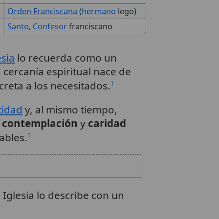
Orden Franciscana
(
hermano
lego)
Santo
,
Confesor
franciscano
esia
lo recuerda como un
cercanía espiritual nace de
reta a los necesitados.
1
tidad
y, al mismo tiempo,
e
contemplación
y
caridad
ables.
1
a Iglesia lo describe con un