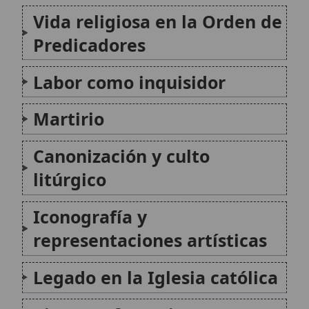
Mártir
Un mártir en la Iglesia Católica es una
persona que da testimonio supremo de la
verdad de la fe, sufriendo la muerte por
Cristo, a quien está unido por la caridad. Este
acto de sacrificio no es resultado del
esfuerzo...
San Agapito mártir
San Agapito mártir recibe culto en Palestrina
(antigua Praeneste) y aparece en la tradición
como un joven cristiano que confesó su fe
durante la persecución. La memoria litúrgica
antigua lo presenta como testigo fiel ante las
autoridades imperiales y lo...
Autor:
Comité editorial
Artículo supervisado por el Comité
editorial de Wikitólica. Las afirmaciones
del artículo están basadas y contrastadas
usando fuentes catolicas: escritos
patrísticos, de santos, artículos