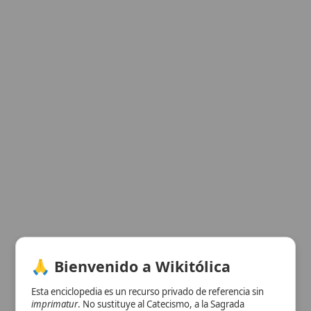
🙏 Bienvenido a Wikitólica
Esta enciclopedia es un recurso privado de referencia sin
imprimatur
. No sustituye al Catecismo, a la Sagrada
Escritura ni a los documentos oficiales de la Iglesia y está
destinada únicamente a la estudio personal. El borrador de
los artículos se compone con
Magisterium
. Queda
prohibida su distribución en iglesias, oratorios, escuelas,
colegios o seminarios sin autorización episcopal -CDC 823-.
Se insta a consultar siempre las fuentes referenciadas y a
colaborar en la perfección de los artículos mediante el uso
del menú superior. Entrando a la enciclopedia confirma que
ha leído y acepta expresamente la
política de privacidad
y el
aviso legal
.
Aceptar y Entrar