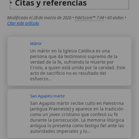
teológicos, documentos históricos, actas
de concilios, encíclicas, fuentes
magisteriales y documentos oficiales de
la Iglesia.
Proceso editorial →
Wikitólica © 2026
. Enciclopedia del patrimonio doctrinal,
histórico y litúrgico de la Iglesia Católica. Parte de la red formativa
de
Curso Católico
,
Buscador Católico
y
Custodio Animae
. Con
analíticas anónimas. Licencia
CC BY-SA
(texto). Editado en
Valencia, España.
ISSN: 3101-7339
. Bajo el patrocinio de San
Carlo Acutis.
Sobre nosotros
Categorias
Proceso editorial
Más visitados
Publicación seriada
Nuevas entradas
Datos abiertos
Cambios recientes
Estadísticas
Aplicaciones
Aviso legal
Kit de Prensa
Política de privacidad
Widgets para tu web
✦ SÍGUENOS EN
Canal de WhatsApp
Únete · publicación regular
Perfil de Instagram