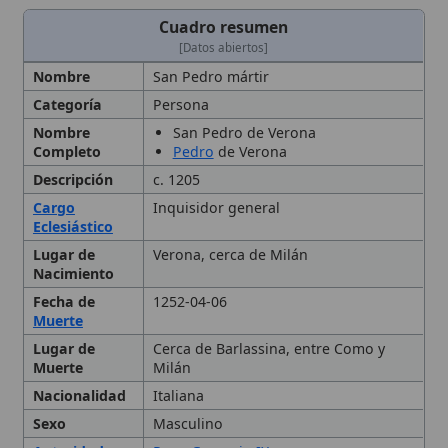
Canonización
25 de marzo de 1253
Edad al Morir
46
Enseñanzas
Inquisidores,
Inquisición
, Lombardía
Fiesta
29 de abril (general); 6 de abril (Milán
litúrgica
y
orden dominicana
)
Iconografía
Representado como dominico con
herida en la cabeza, dedo en los
labios o escribiendo con sangre
Lugar de
Basílica de Sant'Eustorgio, Milán
Sepultura
Miembro de
Orden de Predicadores (
Dominicos
)
Personas
Inocencio IV
relacionadas
Tipo
Santo
Biografía temprana
Vida religiosa en la Orden de
Predicadores