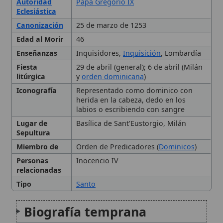
Labor como inquisidor
Martirio
Canonización y culto
litúrgico
Iconografía y
representaciones artísticas
Legado en la Iglesia católica
Citas y referencias
Modificado el 28 de marzo de 2026 •
FideScore™ 7.44
• 65 visitas •
Citar este artículo