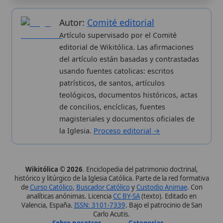
Síguenos · @wikitolica