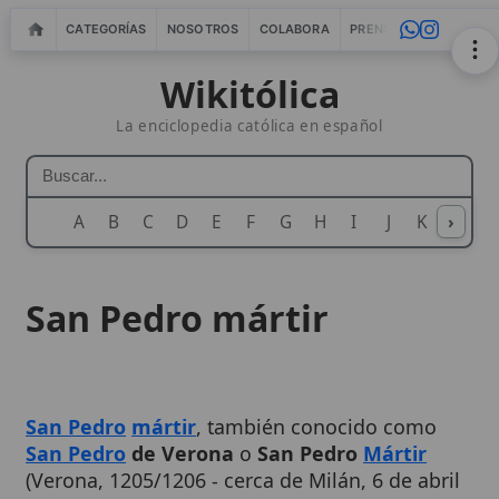
CATEGORÍAS
NOSOTROS
COLABORA
PRENSA
WEBMASTERS
IN
Wikitólica
La enciclopedia católica en español
A
B
C
D
E
F
G
H
I
J
K
›
L
M
N
San Pedro mártir
San Pedro
mártir
, también conocido como
San Pedro
de Verona
o
San Pedro
Mártir
(Verona, 1205/1206 - cerca de Milán, 6 de abril
de 1252), fue un fraile dominico italiano,
célebre por su
celo apostólico
contra las