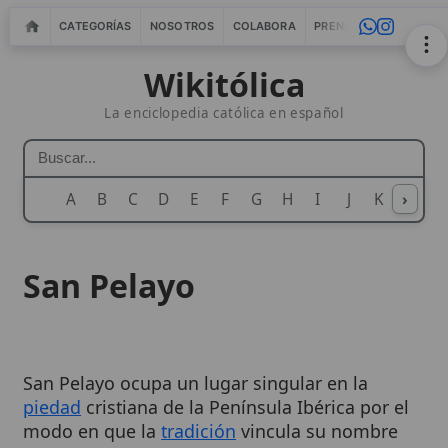
CATEGORÍAS
NOSOTROS
COLABORA
PRENSA
WEBMASTERS
IN
Wikitólica
La enciclopedia católica en español
A
B
C
D
E
F
G
H
I
J
K
›
L
M
N
San Pelayo
San Pelayo ocupa un lugar singular en la
piedad
cristiana de la Península Ibérica por el
modo en que la
tradición
vincula su nombre
con la
fidelidad
a la
fe
y con el
testimonio
heroico en situaciones límite
. La
devoción