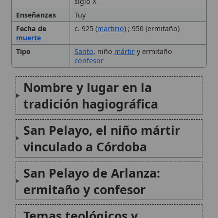
Tipo
Santo
, niño
mártir
y ermitaño
confesor
Nombre y lugar en la
tradición hagiográfica
San Pelayo, el niño mártir
vinculado a Córdoba
San Pelayo de Arlanza:
ermitaño y confesor
Temas teológicos y
espirituales en la figura de
San Pelayo
Patronazgo e influencia en la
🙏 Bienvenido a Wikitólica