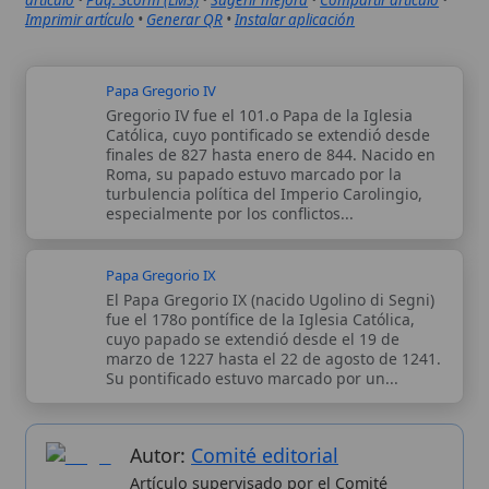
especialmente por los conflictos...
Papa Gregorio IX
El Papa Gregorio IX (nacido Ugolino di Segni)
fue el 178o pontífice de la Iglesia Católica,
cuyo papado se extendió desde el 19 de
marzo de 1227 hasta el 22 de agosto de 1241.
Su pontificado estuvo marcado por un...
Autor:
Comité editorial
Artículo supervisado por el Comité
editorial de Wikitólica. Las afirmaciones
del artículo están basadas y contrastadas
usando fuentes catolicas: escritos
patrísticos, de santos, artículos
teológicos, documentos históricos, actas
de concilios, encíclicas, fuentes
magisteriales y documentos oficiales de
la Iglesia.
Proceso editorial →