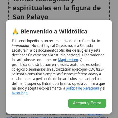
devoción popular
Esta enciclopedia es un recurso privado de referencia sin
imprimatur
. No sustituye al Catecismo, a la Sagrada
Escritura ni a los documentos oficiales de la Iglesia y está
San Pelayo en el imaginario
destinada únicamente a la estudio personal. El borrador de
los artículos se compone con
Magisterium
. Queda
cristiano: un nombre que
prohibida su distribución en iglesias, oratorios, escuelas,
colegios o seminarios sin autorización episcopal -CDC 823-.
comunica identidad
Se insta a consultar siempre las fuentes referenciadas y a
colaborar en la perfección de los artículos mediante el uso
del menú superior. Entrando a la enciclopedia confirma que
Conclusión
ha leído y acepta expresamente la
política de privacidad
y el
aviso legal
.
Citas y referencias
Aceptar y Entrar
Modificado el 14 de julio de 2026 •
FideScore™ 7.82
•
Citar este
artículo
•
Paq. Scorm (LMS)
•
Sugerir mejora
•
Compartir artículo
•
Imprimir artículo
•
Generar QR
•
Instalar aplicación
Papa Gregorio IV
Gregorio IV fue el 101.o Papa de la Iglesia
Católica, cuyo pontificado se extendió desde
finales de 827 hasta enero de 844. Nacido en
Roma, su papado estuvo marcado por la
turbulencia política del Imperio Carolingio,