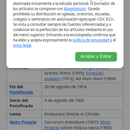
quadam
(1912); Ad illum diem (1904)
Fin del
20 de agosto de 1914
Pontificado
Inicio del
4 de agosto de 1903
Pontificado
Lema
Instaurare Omnia in Christo
Motu Proprio
Sacrorum Antistitum (1907);
Motu
Proprio
sobre música sacra (1903)
Obispo
de
Mantua (1884); Patriarca de Venecia
(1893)
Tipo
Papa
Primeros años y sacerdocio
Episcopado y Patriarcado
Elección al Papado
Pontificado: «Restaurar