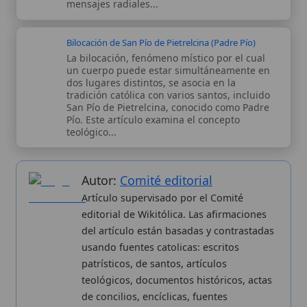
teológicos, documentos históricos, actas
de concilios, encíclicas, fuentes
magisteriales y documentos oficiales de
la Iglesia.
Proceso editorial →
Wikitólica © 2026
. Enciclopedia del patrimonio doctrinal,
histórico y litúrgico de la Iglesia Católica. Parte de la red formativa
de
Curso Católico
,
Buscador Católico
y
Custodio Animae
. Con
analíticas anónimas. Licencia
CC BY-SA
(texto). Editado en
Valencia, España.
ISSN: 3101-7339
. Bajo el patrocinio de San
Carlo Acutis.
Sobre nosotros
Categorias
Proceso editorial
Más visitados
Publicación seriada
Nuevas entradas
Datos abiertos
Cambios recientes
Estadísticas
Aplicaciones
Aviso legal
Kit de Prensa
Política de privacidad
Widgets para tu web
✦ SÍGUENOS EN
Canal de WhatsApp
Únete · publicación regular
Perfil de Instagram