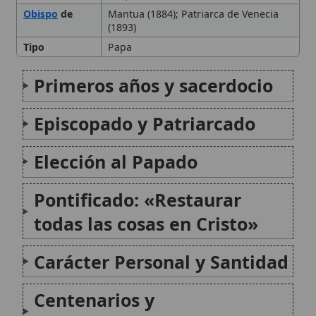
todas las cosas en Cristo»
Carácter Personal y Santidad
Centenarios y
Conmemoraciones
Muerte y Canonización
Legado
Citas y referencias
Modificado el 26 de septiembre de 2025 •
FideScore™ 8.91
•
Citar
este artículo
•
Paq. Scorm (LMS)
•
Sugerir mejora
•
Compartir
artículo
•
Imprimir artículo
•
Generar QR
•
Instalar aplicación
Actuación de Pío XII ante los nazis
La actuación del Papa Pío XII (Eugenio Pacelli,