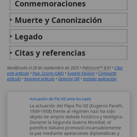
1939-1958) frente al régimen nazi ha sido
objeto de amplio debate histórico y teológico.
Durante la Segunda Guerra Mundial, el
pontífice italiano promovió incansablemente
la paz mediante apelaciones diplomáticas y
mensajes radiales...
Bilocación de San Pío de Pietrelcina (Padre Pío)
La bilocación, fenómeno místico por el cual
un cuerpo puede estar simultáneamente en
dos lugares distintos, se asocia en la
tradición católica con varios santos, incluido
San Pío de Pietrelcina, conocido como Padre
Pío. Este artículo examina el concepto
teológico...
Autor:
Comité editorial
Artículo supervisado por el Comité
editorial de Wikitólica. Las afirmaciones
del artículo están basadas y contrastadas
usando fuentes catolicas: escritos
patrísticos, de santos, artículos