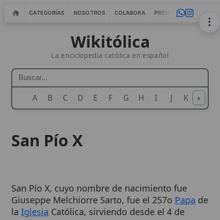
CATEGORÍAS
NOSOTROS
COLABORA
PRENSA
WEBMASTERS
IN
Wikitólica
La enciclopedia católica en español
A
B
C
D
E
F
G
H
I
J
K
›
L
M
N
San Pío X
San Pío X, cuyo nombre de nacimiento fue
Giuseppe Melchiorre Sarto, fue el 257o
Papa
de
la
Iglesia
Católica, sirviendo desde el 4 de
agosto de 1903 hasta su
muerte
el 20 de
agosto de 1914
. Su
pontificado
se caracterizó
1