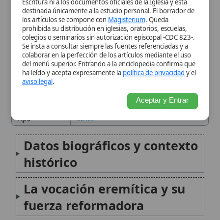
Datos biográficos y contexto
histórico
La vocación eremítica y su
fuerza reformadora
Camaldoli: síntesis de eremo
y monasterio
Misiones, apertura a los
pueblos y testimonio del
Evangelio
Pruebas espirituales y
purificación interior