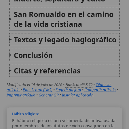
Hábito religioso
El hábito religioso es una vestimenta distintiva usada
por miembros de institutos de vida consagrada en la
Iglesia Católica, sirviendo como un signo público de
su consagración a Dios, su pobreza y su pertenencia
a una familia religiosa específica. A...
Contrarreforma
La Contrarreforma, también conocida como la
reforma católica, representa el conjunto de medidas y
renovaciones impulsadas por la Iglesia católica en
respuesta a la Reforma protestante del siglo XVI. Este
movimiento, que se extendió desde la década de
1540 hasta...
Autor:
Comité editorial
Artículo supervisado por el Comité
editorial de Wikitólica. Las afirmaciones
del artículo están basadas y contrastadas
usando fuentes catolicas: escritos