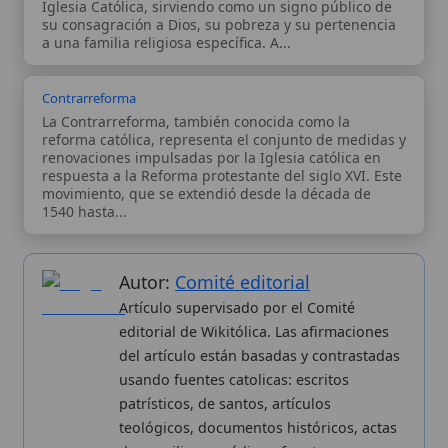
patrísticos, de santos, artículos
teológicos, documentos históricos, actas
de concilios, encíclicas, fuentes
magisteriales y documentos oficiales de
la Iglesia.
Proceso editorial →
Wikitólica © 2026
. Enciclopedia del patrimonio doctrinal,
histórico y litúrgico de la Iglesia Católica. Parte de la red formativa
de
Curso Católico
,
Buscador Católico
y
Custodio Animae
. Con
analíticas anónimas. Licencia
CC BY-SA
(texto). Editado en
Valencia, España.
ISSN: 3101-7339
. Bajo el patrocinio de San
Carlo Acutis.
Sobre nosotros
Categorias
Proceso editorial
Más visitados
Publicación seriada
Nuevas entradas
Datos abiertos
Cambios recientes
Estadísticas
Aplicaciones
Aviso legal
Kit de Prensa
Política de privacidad
Widgets para tu web
✦ SÍGUENOS EN
Canal de WhatsApp
Únete · publicación regular