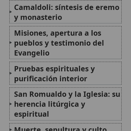
San Romualdo y la Iglesia: su
herencia litúrgica y
espiritual
Muerte, sepultura y culto
San Romualdo en el camino
de la vida cristiana
Textos y legado hagiográfico
Conclusión
Citas y referencias
Modificado el 14 de julio de 2026 •
FideScore™ 8.79
•
Citar este
artículo
•
Paq. Scorm (LMS)
•
Sugerir mejora
•
Compartir artículo
•
Imprimir artículo
•
Generar QR
•
Instalar aplicación