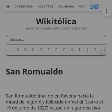
CATEGORÍAS
NOSOTROS
COLABORA
PRENSA
WEBMASTERS
IN
Wikitólica
La enciclopedia católica en español
A
B
C
D
E
F
G
H
I
J
K
›
L
M
N
San Romualdo
San Romualdo (nacido en Rávena hacia la
mitad del siglo X y fallecido en Val di Castro el
19 de junio de 1027) ocupa un lugar decisivo
en la historia del
monacato
occidental por su
impulso a la
vida eremítica
y por la fundación