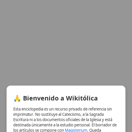
🙏 Bienvenido a Wikitólica
Esta enciclopedia es un recurso privado de referencia sin
imprimatur
. No sustituye al Catecismo, a la Sagrada
Escritura ni a los documentos oficiales de la Iglesia y está
destinada únicamente a la estudio personal. El borrador de
los artículos se compone con
Magisterium
. Queda
prohibida su distribución en iglesias, oratorios, escuelas,
colegios o seminarios sin autorización episcopal -CDC 823-.
Se insta a consultar siempre las fuentes referenciadas y a
Ver información de la imagen
colaborar en la perfección de los artículos mediante el uso
del menú superior. Entrando a la enciclopedia confirma que
Cuadro resumen
ha leído y acepta expresamente la
política de privacidad
y el
[Datos abiertos]
aviso legal
.
Nombre
San Sabas
Aceptar y Entrar
Categoría
Persona
Nombre
Sabas
Completo
Cargo
Archimandrita
Eclesiástico