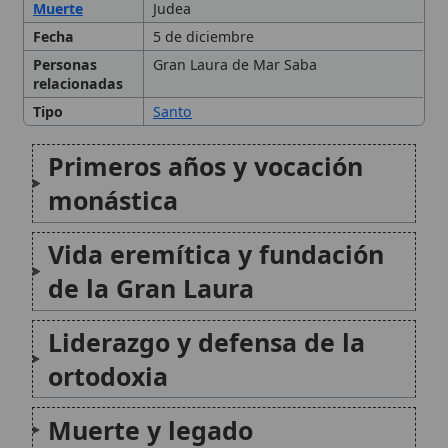
Liderazgo y defensa de la
ortodoxia
Muerte y legado
Otros santos con el mismo
nombre
Citas y referencias
Modificado el 26 de septiembre de 2025 •
FideScore™ 8.40
•
Citar
este artículo
•
Paq. Scorm (LMS)
•
Sugerir mejora
•
Compartir
artículo
•
Imprimir artículo
•
Generar QR
•
Instalar aplicación
San Jorge
San Jorge es uno de los santos más
venerados en la tradición cristiana,
especialmente en la cultura occidental,
donde su figura se asocia de modo