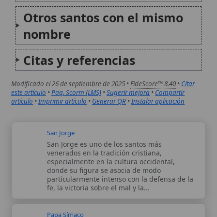
particularmente intenso con la defensa de la
fe, la victoria sobre el mal y la...
Papa Símaco
El Papa San Símaco (498-514 d.C.) fue el
quincuagésimo primer obispo de Roma, cuyo
pontificado estuvo marcado por un
significativo cisma conocido como el Cisma
Laurenziano. Este conflicto surgió de una
disputada elección papal y se prolongó
durante varios años...
Autor:
Comité editorial
Artículo supervisado por el Comité
editorial de Wikitólica. Las afirmaciones
del artículo están basadas y contrastadas
usando fuentes catolicas: escritos
patrísticos, de santos, artículos
teológicos, documentos históricos, actas
de concilios, encíclicas, fuentes
magisteriales y documentos oficiales de