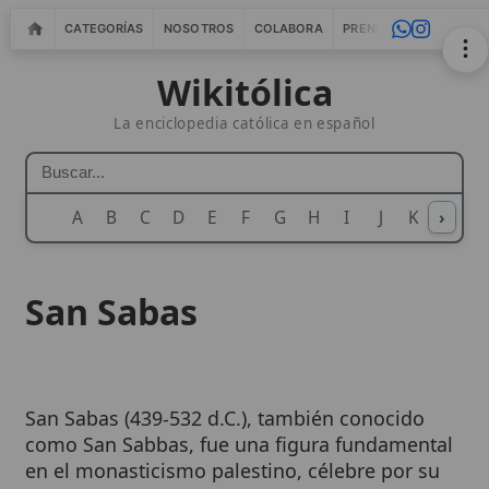
CATEGORÍAS
NOSOTROS
COLABORA
PRENSA
WEBMASTERS
IN
Wikitólica
La enciclopedia católica en español
A
B
C
D
E
F
G
H
I
J
K
›
L
M
N
San Sabas
San Sabas (439-532 d.C.), también conocido
como San Sabbas, fue una figura fundamental
en el monasticismo palestino, célebre por su
vida ascética y su liderazgo. Nacido en
Mutalaska, Capadocia, Sabas se dedicó a la