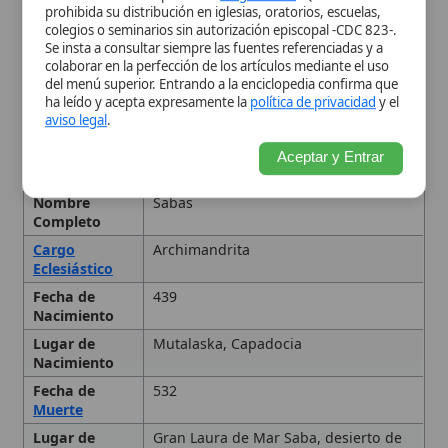
Fecha de
439
Nacimiento
Lugar de
Mutalaska, Capadocia
Nacimiento
Fecha de
532
Muerte
Lugar de
Gran Laura de Mar Saba, desierto de
Muerte
Judea
Fecha
5 de diciembre
Personas
Gran Laura de Mar Saba
relacionadas
Tipo
Santo
Primeros años y vocación
monástica
Vida eremítica y fundación
de la Gran Laura