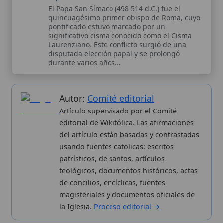
la Iglesia.
Proceso editorial →
Wikitólica © 2026
. Enciclopedia del patrimonio doctrinal,
histórico y litúrgico de la Iglesia Católica. Parte de la red formativa
de
Curso Católico
,
Buscador Católico
y
Custodio Animae
. Con
analíticas anónimas. Licencia
CC BY-SA
(texto). Editado en
Valencia, España.
ISSN: 3101-7339
. Bajo el patrocinio de San
Carlo Acutis.
Sobre nosotros
Categorias
Proceso editorial
Más visitados
Publicación seriada
Nuevas entradas
Datos abiertos
Cambios recientes
Estadísticas
Aplicaciones
Aviso legal
Kit de Prensa
Política de privacidad
Widgets para tu web
✦ SÍGUENOS EN
Canal de WhatsApp
Únete · publicación regular
Perfil de Instagram
Síguenos · @wikitolica