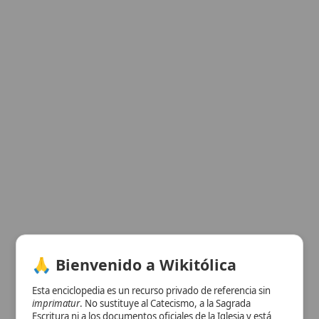
🙏 Bienvenido a Wikitólica
Esta enciclopedia es un recurso privado de referencia sin
imprimatur
. No sustituye al Catecismo, a la Sagrada
Escritura ni a los documentos oficiales de la Iglesia y está
destinada únicamente a la estudio personal. El borrador de
los artículos se compone con
Magisterium
. Queda
prohibida su distribución en iglesias, oratorios, escuelas,
colegios o seminarios sin autorización episcopal -CDC 823-.
Ver información de la imagen
Se insta a consultar siempre las fuentes referenciadas y a
colaborar en la perfección de los artículos mediante el uso
Cuadro resumen
del menú superior. Entrando a la enciclopedia confirma que
ha leído y acepta expresamente la
política de privacidad
y el
[Datos abiertos]
aviso legal
.
Nombre
Sanación milagrosa
Categoría
Evento
Aceptar y Entrar
Descripción
Curación que excede los medios
naturales, considerada signo de la
presencia y poder divinos en la
Iglesia
Católica. Restauración de la
salud
física o espiritual que supera las