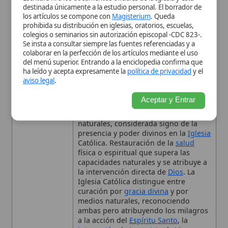
capacidades naturales y se atribuye a
la intervención directa de
Dios
. La
Iglesia Católica distingue entre
curación por
gracia divina
y por
medios naturales, reconociendo
ambas pero atribuyendo los milagros
a la acción del
Espíritu Santo
, la
intercesión
de
Jesucristo
, la
Virgen
María
, los santos o los sacramentos.
El discernimiento incluye
investigación médica y teológica
antes de reconocerlo como
milagro
.
Demuestra la intervención divina en la
vida humana
, reforzando la
fe
y
ofreciendo
esperanza
frente al
sufrimiento
Aplicación
Invita a los fieles a combinar la fe en
Moral
la gracia divina con el uso
responsable de los medios naturales
y la ciencia médica.
Contexto
Desde los tiempos apostólicos, con
Histórico
testimonios en los
Hechos de los
Apóstoles
, la Iglesia ha registrado
curaciones milagrosas y ha
desarrollado procesos de