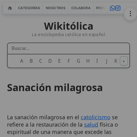
CATEGORÍAS
NOSOTROS
COLABORA
PRENSA
WEBMASTERS
IN
Wikitólica
La enciclopedia católica en español
A
B
C
D
E
F
G
H
I
J
K
›
L
M
N
Sanación milagrosa
La sanación milagrosa en el
catolicismo
se
refiere a la restauración de la
salud
física o
espiritual de una manera que excede las
capacidades naturales y se atribuye
directamente a la intervención divina. Estos