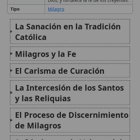
Sufrimiento y la Voluntad de
Dios
Conclusión
Citas y referencias
Modificado el 27 de septiembre de 2025 •
FideScore™ 9.01
•
Citar
este artículo
•
Paq. Scorm (LMS)
•
Sugerir mejora
•
Compartir
artículo
•
Imprimir artículo
•
Generar QR
•
Instalar aplicación
Don de sanación
El don de sanación es un carisma especial concedido
por el Espíritu Santo en la tradición católica, que se
manifiesta como una gracia divina para aliviar el
sufrimiento físico, espiritual o emocional de las
personas, reflejando la misericordia de Cristo...