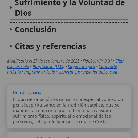
La sanación de los cinco sentidos
La sanación de los cinco sentidos representa en la
tradición católica un proceso espiritual profundo
mediante el cual el ser humano, creado como ser
corporal e incorpóreo, purifica sus facultades
sensibles para elevarse hacia la unión con Dios.
Inspirado en...
Autor:
Comité editorial
Artículo supervisado por el Comité
editorial de Wikitólica. Las afirmaciones
del artículo están basadas y contrastadas
usando fuentes catolicas: escritos
patrísticos, de santos, artículos
teológicos, documentos históricos, actas
de concilios, encíclicas, fuentes
magisteriales y documentos oficiales de
la Iglesia.
Proceso editorial →
Wikitólica © 2026
. Enciclopedia del patrimonio doctrinal,