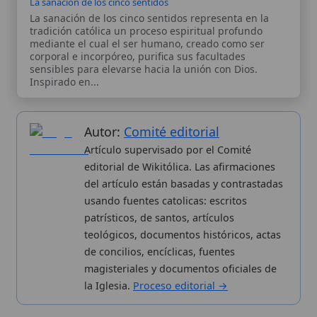
histórico y litúrgico de la Iglesia Católica. Parte de la red formativa
de
Curso Católico
,
Buscador Católico
y
Custodio Animae
. Con
analíticas anónimas. Licencia
CC BY-SA
(texto). Editado en
Valencia, España.
ISSN: 3101-7339
. Bajo el patrocinio de San
Carlo Acutis.
Sobre nosotros
Categorias
Proceso editorial
Más visitados
Publicación seriada
Nuevas entradas
Datos abiertos
Cambios recientes
Estadísticas
Aplicaciones
Aviso legal
Kit de Prensa
Política de privacidad
Widgets para tu web
✦ SÍGUENOS EN
Canal de WhatsApp
Únete · publicación regular
Perfil de Instagram
Síguenos · @wikitolica