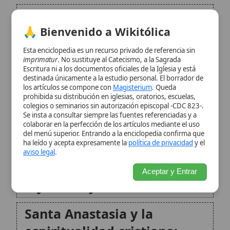
leyendas romanas
prohibida su distribución en iglesias, oratorios, escuelas,
colegios o seminarios sin autorización episcopal -CDC 823-.
Se insta a consultar siempre las fuentes referenciadas y a
Iconografía y elementos
colaborar en la perfección de los artículos mediante el uso
del menú superior. Entrando a la enciclopedia confirma que
devocionales
ha leído y acepta expresamente la
política de privacidad
y el
aviso legal
.
Patronazgo: mártires, viudas,
Aceptar y Entrar
tejedores y exorcistas
Santa Anastasia y la
espiritualidad cristiana:
caridad, perseverancia y
testimonio
Conclusión
Citas y referencias