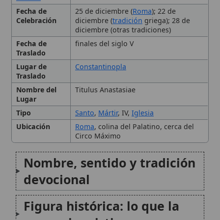
Traslado
Lugar de
Constantinopla
Traslado
Nombre del
Titulus Anastasiae
Lugar
Tipo
Santo
,
Mártir
, IV,
Iglesia
Ubicación
Roma
, colina del Palatino, cerca del
Circo Máximo
Nombre, sentido y tradición
devocional
Figura histórica: lo que la
memoria cristiana conserva
Contexto: la persecución en
tiempos de Diocleciano