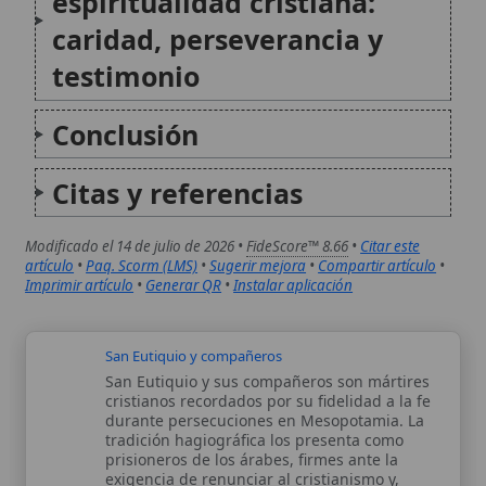
Modificado el 14 de julio de 2026 •
FideScore™ 8.66
•
Citar este
artículo
•
Paq. Scorm (LMS)
•
Sugerir mejora
•
Compartir artículo
•
Imprimir artículo
•
Generar QR
•
Instalar aplicación
San Eutiquio y compañeros
San Eutiquio y sus compañeros son mártires
cristianos recordados por su fidelidad a la fe
durante persecuciones en Mesopotamia. La
tradición hagiográfica los presenta como
prisioneros de los árabes, firmes ante la
exigencia de renunciar al cristianismo y,
finalmente, condenados...
Proclamación del Evangelio
La proclamación del Evangelio es un acto
central en la vida y liturgia de la Iglesia
Católica, que va más allá de la mera lectura
de un texto bíblico. Representa la presencia
viva de Cristo que habla a su pueblo...
Autor:
Comité editorial
Artículo supervisado por el Comité