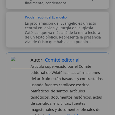
editorial de Wikitólica. Las afirmaciones
del artículo están basadas y contrastadas
usando fuentes catolicas: escritos
patrísticos, de santos, artículos
teológicos, documentos históricos, actas
de concilios, encíclicas, fuentes
magisteriales y documentos oficiales de
la Iglesia.
Proceso editorial →
Wikitólica © 2026
. Enciclopedia del patrimonio doctrinal,
histórico y litúrgico de la Iglesia Católica. Parte de la red formativa
de
Curso Católico
,
Buscador Católico
y
Custodio Animae
. Con
analíticas anónimas. Licencia
CC BY-SA
(texto). Editado en
Valencia, España.
ISSN: 3101-7339
. Bajo el patrocinio de San
Carlo Acutis.
Sobre nosotros
Categorias
Proceso editorial
Más visitados
Publicación seriada
Nuevas entradas
Datos abiertos
Cambios recientes
Estadísticas
Aplicaciones
Aviso legal
Kit de Prensa
Política de privacidad
Widgets para tu web