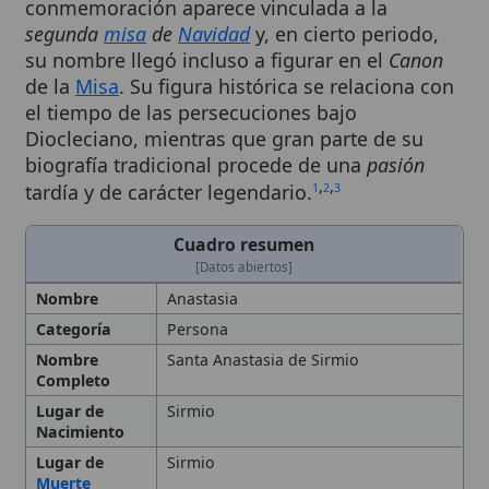
su nombre llegó incluso a figurar en el
Canon
de la
Misa
. Su figura histórica se relaciona con
el tiempo de las persecuciones bajo
Diocleciano, mientras que gran parte de su
biografía tradicional procede de una
pasión
,
,
tardía y de carácter legendario.
1
2
3
Cuadro resumen
[Datos abiertos]
Nombre
Anastasia
Categoría
Persona
Nombre
Santa Anastasia de Sirmio
Completo
Lugar de
Sirmio
Nacimiento
Lugar de
Sirmio
Muerte
Fecha de
25 de diciembre (
Roma
); 22 de
Celebración
diciembre (
tradición
griega); 28 de
diciembre (otras tradiciones)
Fecha de
finales del siglo V