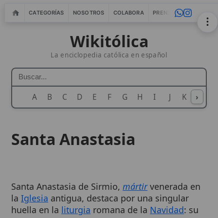
CATEGORÍAS
NOSOTROS
COLABORA
PRENSA
WEBMASTERS
IN
Wikitólica
La enciclopedia católica en español
A
B
C
D
E
F
G
H
I
J
K
›
L
M
N
Santa Anastasia
Santa Anastasia de Sirmio,
mártir
venerada en
la
Iglesia
antigua, destaca por una singular
huella en la
liturgia
romana de la
Navidad
: su
conmemoración aparece vinculada a la
segunda
misa
de
Navidad
y, en cierto periodo,