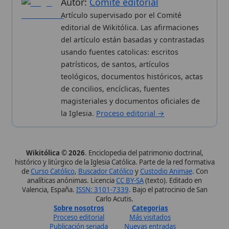
magisteriales y documentos oficiales de
la Iglesia.
Proceso editorial →
Wikitólica © 2026
. Enciclopedia del patrimonio doctrinal,
histórico y litúrgico de la Iglesia Católica. Parte de la red formativa
de
Curso Católico
,
Buscador Católico
y
Custodio Animae
. Con
analíticas anónimas. Licencia
CC BY-SA
(texto). Editado en
Valencia, España.
ISSN: 3101-7339
. Bajo el patrocinio de San
Carlo Acutis.
Sobre nosotros
Categorias
Proceso editorial
Más visitados
Publicación seriada
Nuevas entradas
Datos abiertos
Cambios recientes
Estadísticas
Aplicaciones
Aviso legal
Kit de Prensa
Política de privacidad
Widgets para tu web
✦ SÍGUENOS EN
Canal de WhatsApp
Únete · publicación regular
Perfil de Instagram
Síguenos · @wikitolica