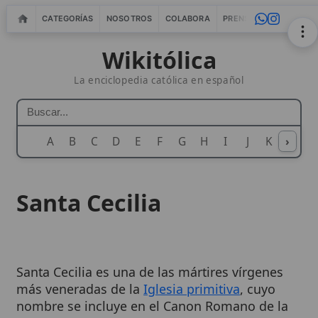
CATEGORÍAS
NOSOTROS
COLABORA
PRENSA
WEBMASTERS
IN
Wikitólica
La enciclopedia católica en español
A
B
C
D
E
F
G
H
I
J
K
›
L
M
N
Santa Cecilia
Santa Cecilia es una de las mártires vírgenes
más veneradas de la
Iglesia primitiva
, cuyo
nombre se incluye en el Canon Romano de la
Misa
. Es ampliamente reconocida como la
patrona de la música y los músicos, una