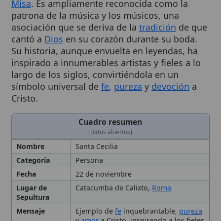
asociación que se deriva de la
tradición
de que
cantó a
Dios
en su corazón durante su boda.
Su historia, aunque envuelta en leyendas, ha
inspirado a innumerables artistas y fieles a lo
largo de los siglos, convirtiéndola en un
símbolo universal de
fe
,
pureza
y
devoción
a
Cristo.
Cuadro resumen
[Datos abiertos]
Nombre
Santa Cecilia
Categoría
Persona
Fecha
22 de noviembre
Lugar de
Catacumba de Calixto,
Roma
Sepultura
Mensaje
Ejemplo de
fe
inquebrantable,
pureza
y
amor
a Cristo, inspirando a los fieles
a alabar a
Dios
mediante la música
Tipo
Santo
Ubicación
Iglesia
de Santa Cecilia, Trastevere,