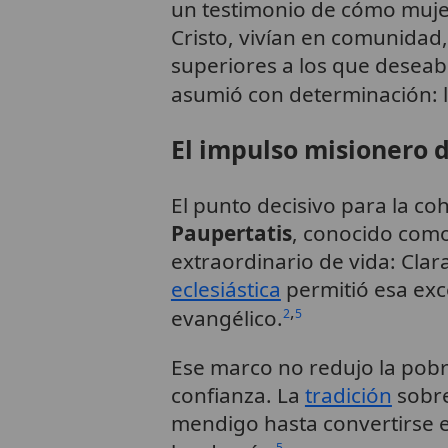
un testimonio de cómo muje
Cristo, vivían en comunidad
superiores a los que deseab
asumió con determinación: la
El impulso misionero d
El punto decisivo para la c
Paupertatis
, conocido como
extraordinario de vida: Cla
eclesiástica
permitió esa exc
,
evangélico.
2
5
Ese marco no redujo la pobre
confianza. La
tradición
sobre
mendigo hasta convertirse 
5