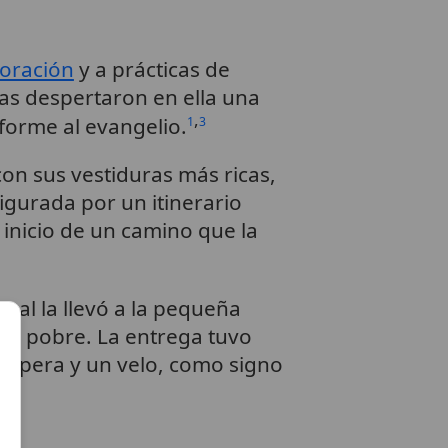
oración
y a prácticas de
ras despertaron en ella una
,
nforme al evangelio.
1
3
 con sus vestiduras más ricas,
igurada por un itinerario
l inicio de un camino que la
tual la llevó a la pequeña
ito pobre. La entrega tuvo
a áspera y un velo, como signo