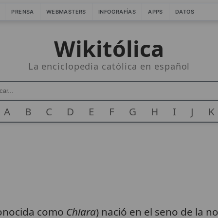
PRENSA
WEBMASTERS
INFOGRAFÍAS
APPS
DATOS
Wikitólica
La enciclopedia católica en español
A
B
C
D
E
F
G
H
I
J
K
onocida como
Chiara
) nació en el seno de la no