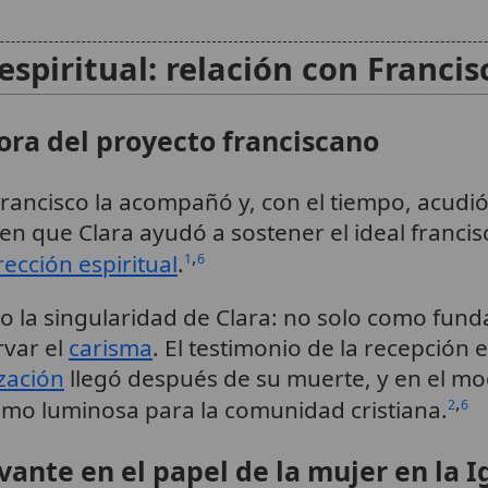
piritual: relación con Francisc
ora del proyecto franciscano
rancisco la acompañó y, con el tiempo, acudió
en que Clara ayudó a sostener el ideal franci
,
rección espiritual
.
1
6
o la singularidad de Clara: no solo como fun
rvar el
carisma
. El testimonio de la recepción e
zación
llegó después de su muerte, y en el m
,
mo luminosa para la comunidad cristiana.
2
6
vante en el papel de la mujer en la I