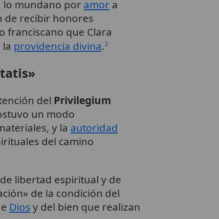
 a lo mundano por
amor
a
n de recibir honores
o franciscano que Clara
 la
providencia divina
.
2
tatis»
btención del
Privilegium
 sostuvo un modo
ateriales, y la
autoridad
irituales del camino
e libertad espiritual y de
ación» de la condición del
de
Dios
y del bien que realizan