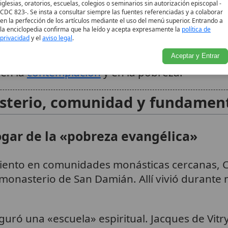
on la tradición evangélica
iglesias, oratorios, escuelas, colegios o seminarios sin autorización episcopal -
CDC 823-. Se insta a consultar siempre las fuentes referenciadas y a colaborar
en la perfección de los artículos mediante el uso del menú superior. Entrando a
ación de la Iglesia describen el modo en que C
la enciclopedia confirma que ha leído y acepta expresamente la
política de
privacidad
y el
aviso legal
.
sino como la adopción de un estilo de vida ev
testimonio eclesial de cómo la
vocación
femeni
Aceptar y Entrar
 en la
contemplación
y en la pobreza.
2
terio, comunidad y fundament
gar de la «pobreza evangélica»
iento en comunidades monásticas cercanas, Cl
onasterio de San Damián. Allí vivió durante 
uró una «escuela» espiritual. Jacques de Vitr