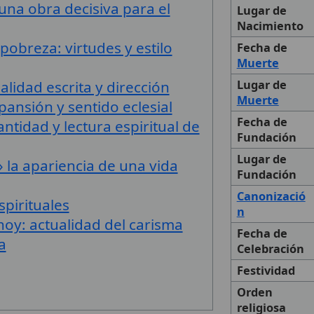
una obra decisiva para el
Lugar de
Nacimiento
pobreza: virtudes y estilo
Fecha de
Muerte
ualidad escrita y dirección
Lugar de
Muerte
pansión y sentido eclesial
Fecha de
ntidad y lectura espiritual de
Fundación
Lugar de
» la apariencia de una vida
Fundación
Canonizació
spirituales
n
 hoy: actualidad del carisma
Fecha de
a
Celebración
Festividad
Orden
religiosa