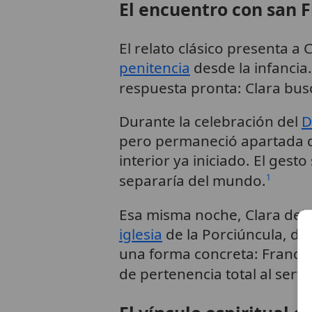
El encuentro con san F
El relato clásico presenta 
penitencia
desde la infanci
respuesta pronta: Clara busc
Durante la celebración del
D
pero permaneció apartada de
interior ya iniciado. El gest
separaría del mundo.
1
Esa misma noche, Clara dejó e
iglesia
de la Porciúncula, do
una forma concreta: Francisc
de pertenencia total al servi