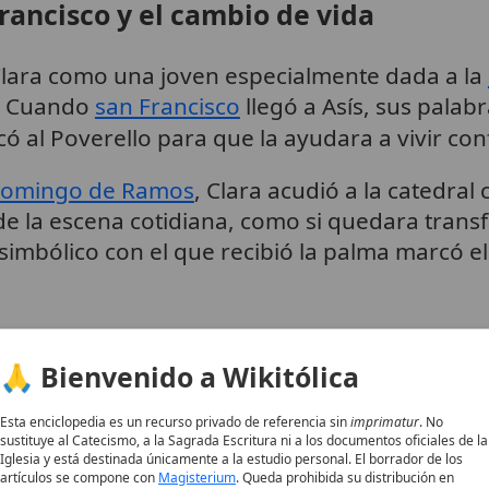
rancisco y el cambio de vida
a Clara como una joven especialmente dada a la
a. Cuando
san Francisco
llegó a Asís, sus palab
ó al Poverello para que la ayudara a vivir co
omingo de Ramos
, Clara acudió a la catedral
 la escena cotidiana, como si quedara transf
o simbólico con el que recibió la palma marcó e
n secreto la casa paterna. El itinerario espiri
nde se despojó de sus bienes y recibió un háb
🙏 Bienvenido a Wikitólica
o le cortó el cabello y la vistió con una túnic
,
,
Esta enciclopedia es un recurso privado de referencia sin
imprimatur
. No
cio de
Jesucristo
.
1
3
4
sustituye al Catecismo, a la Sagrada Escritura ni a los documentos oficiales de la
Iglesia y está destinada únicamente a la estudio personal. El borrador de los
artículos se compone con
Magisterium
. Queda prohibida su distribución en