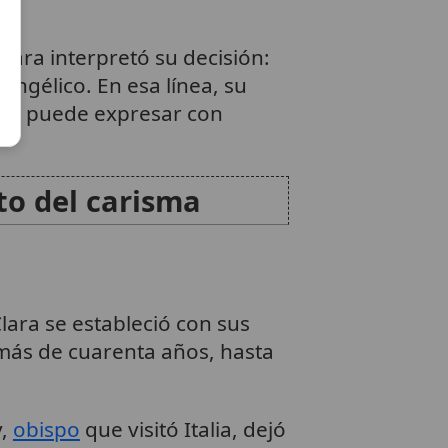
lara interpretó su decisión:
angélico. En esa línea, su
na puede expresar con
o del carisma
ara se estableció con sus
más de cuarenta años, hasta
y,
obispo
que visitó Italia, dejó