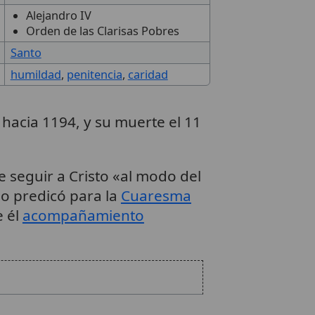
Alejandro IV
Orden de las Clarisas Pobres
Santo
humildad
,
penitencia
,
caridad
 hacia 1194, y su muerte el 11
e seguir a Cristo «al modo del
o predicó para la
Cuaresma
e él
acompañamiento