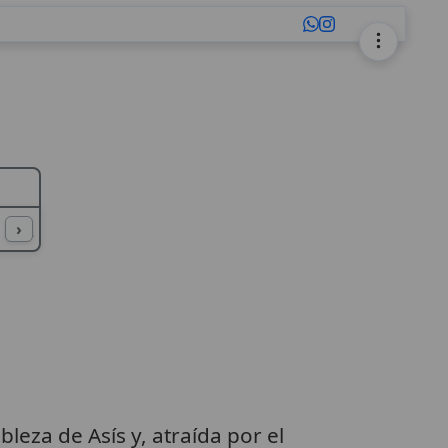
L
M
N
O
P
Q
R
S
T
U
›
bleza de Asís y, atraída por el