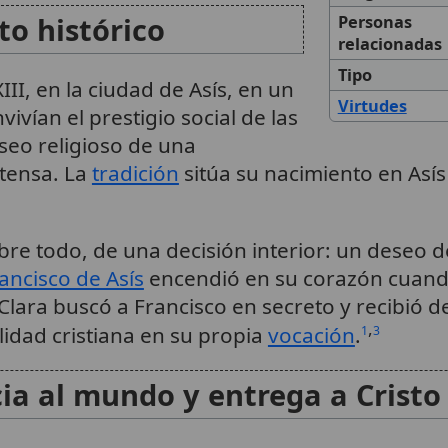
to histórico
Personas
relacionadas
Tipo
XIII, en la ciudad de Asís, en un
Virtudes
ivían el prestigio social de las
seo religioso de una
ntensa. La
tradición
sitúa su nacimiento en Asís
obre todo, de una decisión interior: un deseo d
ancisco de Asís
encendió en su corazón cuand
Clara buscó a Francisco en secreto y recibió d
,
alidad cristiana en su propia
vocación
.
1
3
ia al mundo y entrega a Cristo