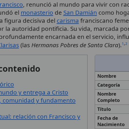
rancisco
, renunció al mundo para vivir con ra
Fundó el
monasterio
de
San Damián
como hogar
a figura decisiva del
carisma
franciscano feme
 la autoridad pontificia. Su vida, marcada po
profundamente encarnada en el servicio, influ
,
larisas
(las
Hermanas Pobres de Santa Clara
).
1
2
 contenido
Nombre
órico
Categoría
mundo y entrega a Cristo
Nombre
, comunidad y fundamento
Completo
Título
ual: relación con Francisco y
Fecha de
Nacimiento