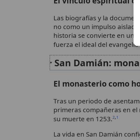
El vínculo espiritual c
Las biografías y la document
no como un impulso aislado, 
historia se convierte en un 
fuerza el ideal del evangelio
San Damián: monas
El monasterio como ho
Tras un periodo de asentam
primeras compañeras en el m
,
su muerte en 1253.
2
1
La vida en San Damián config